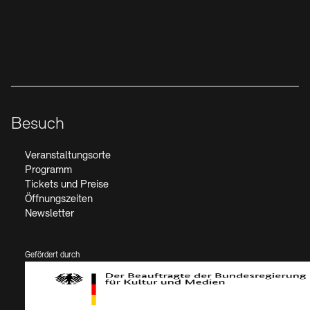
Social Media
Instagram – Akademie der Künste
Facebook – Akademie der Künste
YouTube – Akademie der Künste
LinkedIn – Akademie der Künste
Besuch
Veranstaltungsorte
Programm
Tickets und Preise
Öffnungszeiten
Newsletter
Gefördert durch