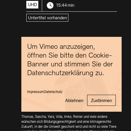
Resolution:
Länge:
Kunstsektionen
UHD
15:44 min
Büro der öffentlichen Sache
Ausstellungen & Veranstaltungen
Preise, Stipendien und Stiftung
Tickets und Preise
Öffnungszeiten
Barrierefreiheit
Untertitel vorhanden
Projekte
Publikationen
Tickets und Preise
Öffnungszeiten
Barrierefreiheit
Newsletter
Presse
Mediathek
Publikationen
schau depot architektur modelle
Newsletter
Presse
Um Vimeo anzuzeigen,
Europäische Allianz der Akademien
Bilderkeller
Abteilungen & Fachbereiche
öffnen Sie bitte den Cookie-
JUNGE AKADEMIE
Banner und stimmen Sie der
Bibliothek
Kulturelle Vermittlung – KUNSTWELTEN
Datenschutzerklärung zu.
Kunstsammlung
Studio für Elektroakustische Musik
Museen
Vermietung
Stellenangebote
Presse
Impressum
Datenschutz
SINN UND FORM
Fundstücke
Nachhaltigkeit
Kontakt
Ablehnen
Zustimmen
Gesellschaft der Freunde
Vermietungen und Events
Thomas, Sascha, Yara, Vida, Imke, Reiner und viele andere
wünschen sich Bildungsgerechtigkeit und eine klimagerechte
Zukunft, in der die Umwelt geschont wird und nicht so viele Tiere