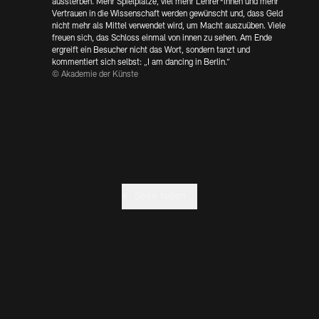
Kontakte
Archivdatenbank
OPAC
aussterben. Mehr Spielplätze, viel mehr Lehrer*innen und mehr
Vertrauen in die Wissenschaft werden gewünscht und, dass Geld
nicht mehr als Mittel verwendet wird, um Macht auszuüben. Viele
Digitale Sammlungen
Exil-Archive
freuen sich, das Schloss einmal von innen zu sehen. Am Ende
Stellenangebote
Newsletter
Presse
ergreift ein Besucher nicht das Wort, sondern tanzt und
kommentiert sich selbst: „I am dancing in Berlin.“
© Akademie der Künste
Nachhaltigkeit
Kontakt
+
Seite teilen