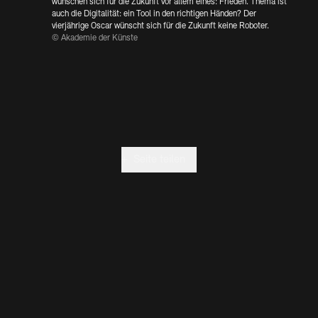
Kontakte
Archivdatenbank
OPAC
wünschen sich für die Zukunft vor allem eines: Frieden. Thema ist
auch die Digitalität: ein Tool in den richtigen Händen? Der
vierjährige Oscar wünscht sich für die Zukunft keine Roboter.
Digitale Sammlungen
Exil-Archive
© Akademie der Künste
Stellenangebote
Newsletter
Presse
Nachhaltigkeit
Kontakt
+
Seite teilen