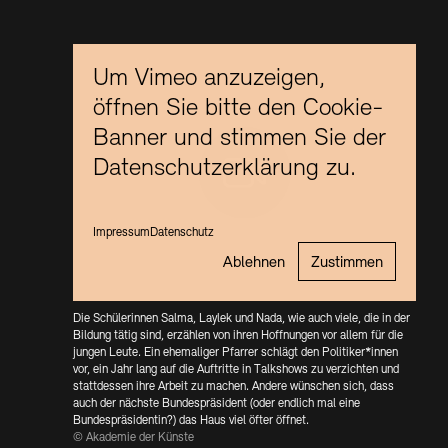
Kunstsektionen
Büro der öffentlichen Sache
Ausstellungen & Veranstaltungen
Preise, Stipendien und Stiftung
Tickets und Preise
Öffnungszeiten
Barrierefreiheit
Projekte
Um Vimeo anzuzeigen,
Publikationen
Tickets und Preise
Öffnungszeiten
Barrierefreiheit
Newsletter
Presse
Mediathek
öffnen Sie bitte den Cookie-
Publikationen
Banner und stimmen Sie der
schau depot architektur modelle
Newsletter
Presse
Datenschutzerklärung zu.
Europäische Allianz der Akademien
Bilderkeller
Abteilungen & Fachbereiche
JUNGE AKADEMIE
Bibliothek
Impressum
Datenschutz
Kulturelle Vermittlung – KUNSTWELTEN
Kunstsammlung
Ablehnen
Zustimmen
Studio für Elektroakustische Musik
Museen
Vermietung
Stellenangebote
Presse
SINN UND FORM
Die Schülerinnen Salma, Laylek und Nada, wie auch viele, die in der
Fundstücke
Bildung tätig sind, erzählen von ihren Hoffnungen vor allem für die
Nachhaltigkeit
Kontakt
jungen Leute. Ein ehemaliger Pfarrer schlägt den Politiker*innen
Gesellschaft der Freunde
vor, ein Jahr lang auf die Auftritte in Talkshows zu verzichten und
stattdessen ihre Arbeit zu machen. Andere wünschen sich, dass
Vermietungen und Events
auch der nächste Bundespräsident (oder endlich mal eine
Bundespräsidentin?) das Haus viel öfter öffnet.
© Akademie der Künste