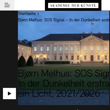
Hauptmenü
Zum Hauptinhalt springen (Enter drücken)
Sie befinden sich hier:
Startseite
Besuch
Zum Fußbereich springen (Enter drücken)
Bjørn Melhus: SOS Signal – In der Dunkelheit erst
Besuch
BESUCH SCHLIESSEN
Programm
Veranstaltungsorte
PROGRAMM SCHLIESSEN
BESUCH SCHLIESSEN
Institution
Museen
Veranstaltungskalender
Akademie
Führungen und Kulturelle Vermittlung
Highlights
AKADEMIE SCHLIESSEN
News und Einblicke
Ausstellungen
Über uns
Bjørn Melhus: SOS Sig
NEWS UND EINBLICKE SCHLIESSEN
Archiv der Künste
Archiv und Bibliothek
Präsidium
News
In der Dunkelheit erstra
ARCHIV DER KÜNSTE SCHLIESSEN
INSTITUTION SCHLIESSEN
De
Cafés
Aufbau und Aufgaben
Führungen
Akademie-Podcast
Leichte Sprache
Deutsche Gebärdensprache
Schriftgröße anpassen
Kontrast
Über das Archiv
ein Licht, 2021/2026
En
Buchläden
Geschichte
Inklusives Programm
Akademie-Gespräche
Benutzung
Mitglieder
Vermittlungsprogramm
Akademie-Brief
Recherche