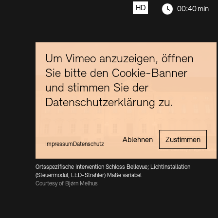
Resolution:
Länge:
Kunstsektionen
HD
00:40 min
Büro der öffentlichen Sache
Ausstellungen & Veranstaltungen
Preise, Stipendien und Stiftung
Tickets und Preise
Öffnungszeiten
Barrierefreiheit
Projekte
Publikationen
Tickets und Preise
Öffnungszeiten
Barrierefreiheit
Newsletter
Presse
Mediathek
Publikationen
Um Vimeo anzuzeigen, öffnen
schau depot architektur modelle
Sie bitte den Cookie-Banner
Newsletter
Presse
Europäische Allianz der Akademien
und stimmen Sie der
Bilderkeller
Abteilungen & Fachbereiche
Datenschutzerklärung zu.
JUNGE AKADEMIE
Bibliothek
Kulturelle Vermittlung – KUNSTWELTEN
Kunstsammlung
Studio für Elektroakustische Musik
Ablehnen
Zustimmen
Museen
Vermietung
Stellenangebote
Presse
Impressum
Datenschutz
SINN UND FORM
Fundstücke
Nachhaltigkeit
Kontakt
Ortsspezifische Intervention Schloss Bellevue; Lichtinstallation
Gesellschaft der Freunde
(Steuermodul, LED-Strahler) Maße variabel
Courtesy of Bjørn Melhus
Vermietungen und Events