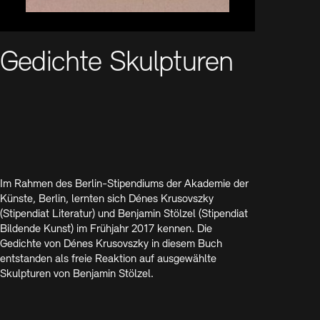
Kunstsektionen
Büro der öffentlichen Sache
Ausstellungen & Veranstaltungen
Preise, Stipendien und Stiftung
Tickets und Preise
Öffnungszeiten
Barrierefreiheit
Projekte
Gedichte Skulpturen
Publikationen
Tickets und Preise
Öffnungszeiten
Barrierefreiheit
Newsletter
Presse
Mediathek
Publikationen
schau depot architektur modelle
Newsletter
Presse
Europäische Allianz der Akademien
Bilderkeller
Abteilungen & Fachbereiche
JUNGE AKADEMIE
Informationen
Bibliothek
Kulturelle Vermittlung – KUNSTWELTEN
Im Rahmen des Berlin-Stipendiums der Akademie der
Kunstsammlung
Künste, Berlin, lernten sich Dénes Krusovszky
Studio für Elektroakustische Musik
Museen
Vermietung
Stellenangebote
Presse
(Stipendiat Literatur) und Benjamin Stölzel (Stipendiat
SINN UND FORM
Bildende Kunst) im Frühjahr 2017 kennen. Die
Fundstücke
Gedichte von Dénes Krusovszky in diesem Buch
Nachhaltigkeit
Kontakt
Gesellschaft der Freunde
entstanden als freie Reaktion auf ausgewählte
Skulpturen von Benjamin Stölzel.
Vermietungen und Events