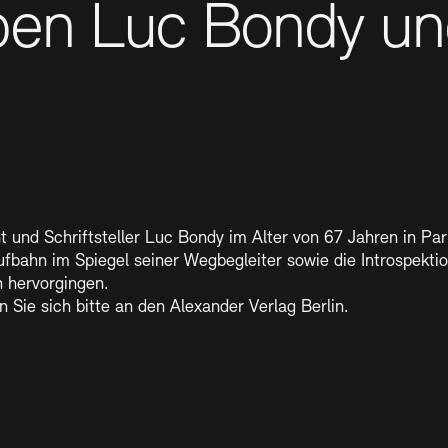
iben Luc Bondy un
SINN UND FO
Gesellschaft d
Kontakte
Archivdat
Vermietungen u
Informationen
 und Schriftsteller Luc Bondy im Alter von 67 Jahren in Pari
aufbahn im Spiegel seiner Wegbegleiter sowie die Introspektio
 hervorgingen.
Sie sich bitte an den Alexander Verlag Berlin.
Stellenangebote
Ne