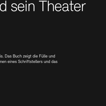
d sein Theater
RM
er Freunde
enbank
OPAC
Digitale Sammlungen
nd Events
s. Das Buch zeigt die Fülle und
nen eines Schriftstellers und das
wsletter
Presse
Nachhaltigkeit