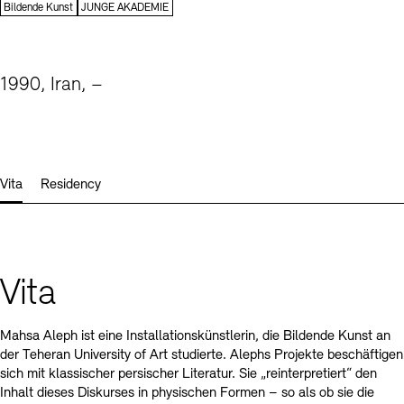
Kontakte
Archivdatenbank
OPAC
Sektionen
Bildende Kunst
JUNGE AKADEMIE
Digitale Sammlungen
Exil-Archive
Stellenangebote
Newsletter
Presse
1990, Iran, –
Nachhaltigkeit
Kontakt
Vita
Residency
Vita
Mahsa Aleph ist eine Installationskünstlerin, die Bildende Kunst an
der Teheran University of Art studierte. Alephs Projekte beschäftigen
sich mit klassischer persischer Literatur. Sie „reinterpretiert“ den
Inhalt dieses Diskurses in physischen Formen ­– so als ob sie die