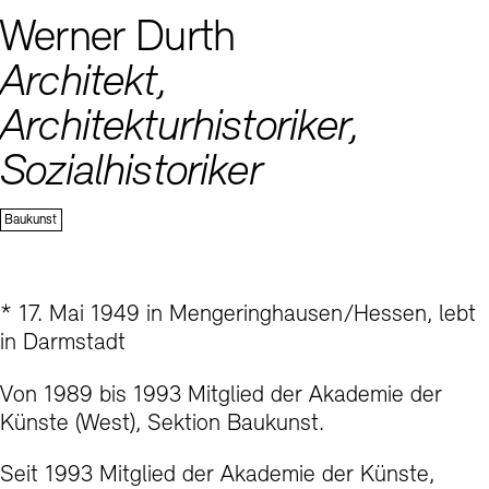
Kunstsektionen
Werner Durth
Büro der öffentlichen Sache
Ausstellungen & Veranstaltungen
Preise, Stipendien und Stiftung
Tickets und Preise
Öffnungszeiten
Barrierefreiheit
Architekt,
Projekte
Publikationen
Tickets und Preise
Öffnungszeiten
Barrierefreiheit
Newsletter
Presse
Mediathek
Architekturhistoriker,
Publikationen
schau depot architektur modelle
Sozialhistoriker
Newsletter
Presse
Europäische Allianz der Akademien
Bilderkeller
Abteilungen & Fachbereiche
Sektion
Baukunst
JUNGE AKADEMIE
Bibliothek
Kulturelle Vermittlung – KUNSTWELTEN
Kunstsammlung
Studio für Elektroakustische Musik
* 17. Mai 1949 in Mengeringhausen/Hessen, lebt
Museen
Vermietung
Stellenangebote
Presse
in Darmstadt
SINN UND FORM
Fundstücke
Nachhaltigkeit
Kontakt
Gesellschaft der Freunde
Von 1989 bis 1993 Mitglied der Akademie der
Künste (West), Sektion Baukunst.
Vermietungen und Events
Seit 1993 Mitglied der Akademie der Künste,