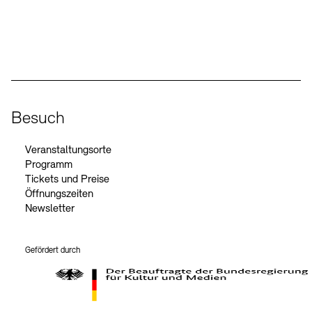
Social Media
Instagram – Akademie der Künste
Facebook – Akademie der Künste
YouTube – Akademie der Künste
LinkedIn – Akademie der Künste
Besuch
Veranstaltungsorte
Programm
Tickets und Preise
Öffnungszeiten
Newsletter
Gefördert durch