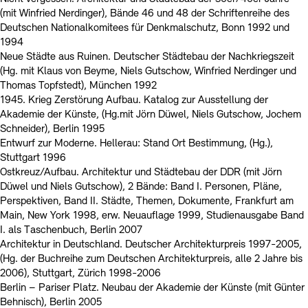
(mit Winfried Nerdinger), Bände 46 und 48 der Schriftenreihe des
Deutschen Nationalkomitees für Denkmalschutz, Bonn 1992 und
1994
Neue Städte aus Ruinen. Deutscher Städtebau der Nachkriegszeit
(Hg. mit Klaus von Beyme, Niels Gutschow, Winfried Nerdinger und
Thomas Topfstedt), München 1992
1945. Krieg Zerstörung Aufbau. Katalog zur Ausstellung der
Akademie der Künste, (Hg.mit Jörn Düwel, Niels Gutschow, Jochem
Schneider), Berlin 1995
Entwurf zur Moderne. Hellerau: Stand Ort Bestimmung, (Hg.),
Stuttgart 1996
Ostkreuz/Aufbau. Architektur und Städtebau der DDR (mit Jörn
Düwel und Niels Gutschow), 2 Bände: Band I. Personen, Pläne,
Perspektiven, Band II. Städte, Themen, Dokumente, Frankfurt am
Main, New York 1998, erw. Neuauflage 1999, Studienausgabe Band
I. als Taschenbuch, Berlin 2007
Architektur in Deutschland. Deutscher Architekturpreis 1997-2005,
(Hg. der Buchreihe zum Deutschen Architekturpreis, alle 2 Jahre bis
2006), Stuttgart, Zürich 1998-2006
Berlin – Pariser Platz. Neubau der Akademie der Künste (mit Günter
Behnisch), Berlin 2005