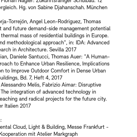
Florian Nagler: Zukunftsfähiger Schulbau. 12
rgleich. Hg. von Sabine Djahanschah. München
ja-Torrejón, Angel Leon-Rodriguez, Thomas
nt and future demand-side management potential
 thermal mass of residential buildings in Europe.
nd methodological approach", in: IDA: Advanced
arch in Architecture. Sevilla 2017
ian, Daniele Santucci, Thomas Auer: "A Human-
oach to Enhance Urban Resilience, Implications
on to Improve Outdoor Comfort in Dense Urban
uildings, Bd. 7, Heft 4, 2017
Alessandro Melis, Fabrizio Aimar: Disruptive
 The integration of advanced technology in
eaching and radical projects for the future city.
r Italien 2017
:
ntal Cloud, Light & Building, Messe Frankfurt -
 Kooperation mit Atelier Markgraph