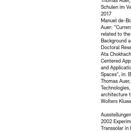
Thomas Auer, 
Schulen im Ve
2017
Manuel de-Bor
Auer: "Curre
related to the
Background a
Doctoral Rese
Ata Chokhach
Centered Appr
and Applicati
Spaces", in: B
Thomas Auer, 
Technologies,
architecture t
Wolters Kluwe
Ausstellungen
2002 Experime
Transsolar in