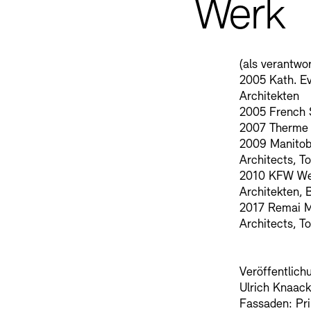
Werk
(als verantwo
2005 Kath. Ev
Architekten
2005 French S
2007 Therme B
2009 Manitob
Architects, T
2010 KFW Wes
Architekten, B
2017 Remai M
Architects, T
Veröffentlich
Ulrich Knaack
Fassaden: Pri