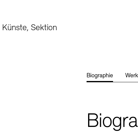
SINN UND FO
 Künste, Sektion
Gesellschaft d
Kontakte
Archivdat
Vermietungen u
Biographie
Werk
Biogra
Stellenangebote
Ne