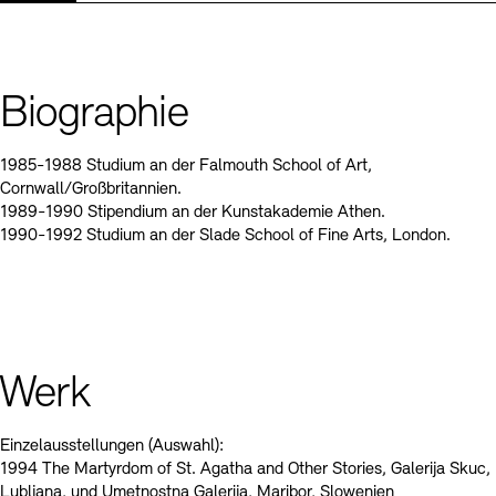
Kontakte
Archivdatenbank
OPAC
Digitale Sammlungen
Exil-Archive
Stellenangebote
Newsletter
Presse
Biographie
Nachhaltigkeit
Kontakt
1985-1988 Studium an der Falmouth School of Art,
Cornwall/Großbritannien.
1989-1990 Stipendium an der Kunstakademie Athen.
1990-1992 Studium an der Slade School of Fine Arts, London.
Werk
Einzelausstellungen (Auswahl):
1994 The Martyrdom of St. Agatha and Other Stories, Galerija Skuc,
Lubljana, und Umetnostna Galerija, Maribor, Slowenien