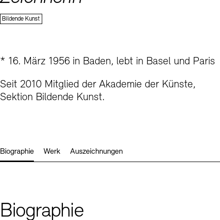
Kontakte
Archivdatenbank
OPAC
Sektion
Bildende Kunst
Digitale Sammlungen
Exil-Archive
Stellenangebote
Newsletter
Presse
Nachhaltigkeit
Kontakt
* 16. März 1956 in Baden, lebt in Basel und Paris
Seit 2010 Mitglied der Akademie der Künste,
Sektion Bildende Kunst.
Biographie
Werk
Auszeichnungen
Biographie