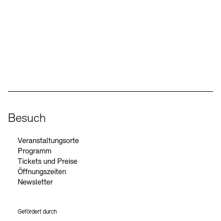
Social Media
Instagram – Akademie der Künste
Facebook – Akademie der Künste
YouTube – Akademie der Künste
LinkedIn – Akademie der Künste
Besuch
Veranstaltungsorte
Programm
Tickets und Preise
Öffnungszeiten
Newsletter
Gefördert durch