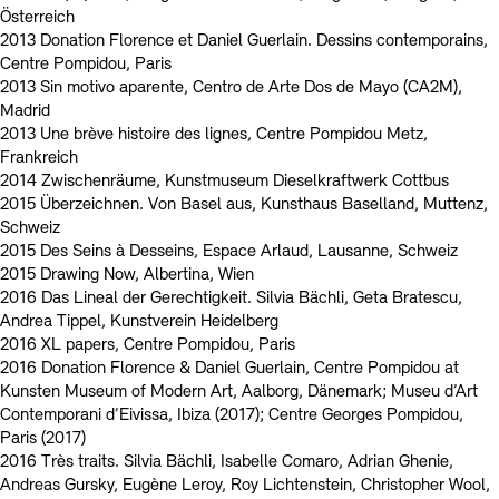
Österreich
2013 Donation Florence et Daniel Guerlain. Dessins contemporains,
Centre Pompidou, Paris
2013 Sin motivo aparente, Centro de Arte Dos de Mayo (CA2M),
Madrid
2013 Une brève histoire des lignes, Centre Pompidou Metz,
Frankreich
2014 Zwischenräume, Kunstmuseum Dieselkraftwerk Cottbus
2015 Überzeichnen. Von Basel aus, Kunsthaus Baselland, Muttenz,
Schweiz
2015 Des Seins à Desseins, Espace Arlaud, Lausanne, Schweiz
2015 Drawing Now, Albertina, Wien
2016 Das Lineal der Gerechtigkeit. Silvia Bächli, Geta Bratescu,
Andrea Tippel, Kunstverein Heidelberg
2016 XL papers, Centre Pompidou, Paris
2016 Donation Florence & Daniel Guerlain, Centre Pompidou at
Kunsten Museum of Modern Art, Aalborg, Dänemark; Museu d’Art
Contemporani d’Eivissa, Ibiza (2017); Centre Georges Pompidou,
Paris (2017)
2016 Très traits. Silvia Bächli, Isabelle Comaro, Adrian Ghenie,
Andreas Gursky, Eugène Leroy, Roy Lichtenstein, Christopher Wool,