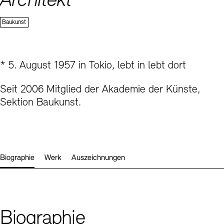
Architekt
Kontakte
Archivdatenbank
OPAC
Sektion
Baukunst
Digitale Sammlungen
Exil-Archive
Stellenangebote
Newsletter
Presse
Nachhaltigkeit
Kontakt
* 5. August 1957 in Tokio, lebt in lebt dort
Seit 2006 Mitglied der Akademie der Künste,
Sektion Baukunst.
Biographie
Werk
Auszeichnungen
Biographie