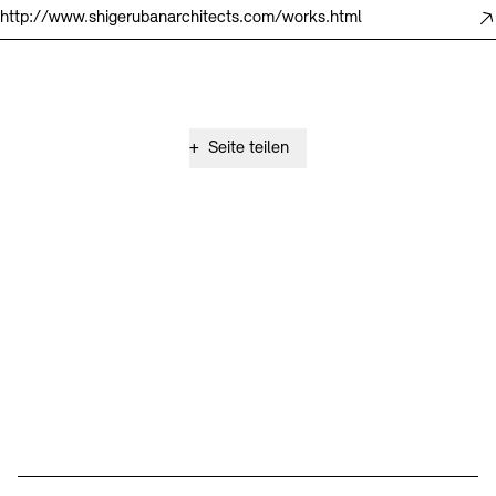
http://www.shigerubanarchitects.com/works.html
+
Seite teilen
Social Media
Instagram – Akademie der Künste
Facebook – Akademie der Künste
YouTube – Akademie der Künste
LinkedIn – Akademie der Künste