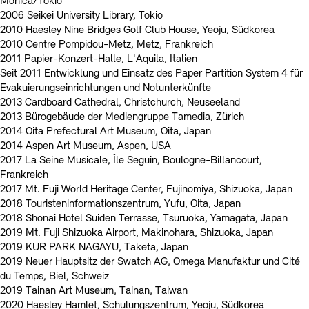
Monica/Tokio
2006 Seikei University Library, Tokio
2010 Haesley Nine Bridges Golf Club House, Yeoju, Südkorea
2010 Centre Pompidou-Metz, Metz, Frankreich
2011 Papier-Konzert-Halle, L'Aquila, Italien
Seit 2011 Entwicklung und Einsatz des Paper Partition System 4 für
Evakuierungseinrichtungen und Notunterkünfte
2013 Cardboard Cathedral, Christchurch, Neuseeland
2013 Bürogebäude der Mediengruppe Tamedia, Zürich
2014 Oita Prefectural Art Museum, Oita, Japan
2014 Aspen Art Museum, Aspen, USA
2017 La Seine Musicale, Île Seguin, Boulogne-Billancourt,
Frankreich
2017 Mt. Fuji World Heritage Center, Fujinomiya, Shizuoka, Japan
2018 Touristeninformationszentrum, Yufu, Oita, Japan
2018 Shonai Hotel Suiden Terrasse, Tsuruoka, Yamagata, Japan
2019 Mt. Fuji Shizuoka Airport, Makinohara, Shizuoka, Japan
2019 KUR PARK NAGAYU, Taketa, Japan
2019 Neuer Hauptsitz der Swatch AG, Omega Manufaktur und Cité
du Temps, Biel, Schweiz
2019 Tainan Art Museum, Tainan, Taiwan
2020 Haesley Hamlet, Schulungszentrum, Yeoju, Südkorea