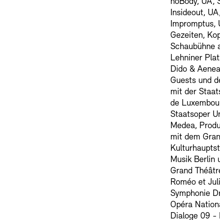
noBody, UA, 
Insideout, UA
Impromptus, 
Gezeiten, Ko
Schaubühne a
Lehniner Plat
Dido & Aenea
Guests und de
mit der Staat
de Luxembour
Staatsoper Un
Medea, Produ
mit dem Gran
Kulturhaupts
Musik Berlin 
Grand Théâtr
Roméo et Jul
Symphonie Dra
Opéra Nationa
Dialoge 09 -