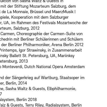
duktion von Sasha Waltz & Guests in
 mit der Stiftung Mozarteum Salzburg, dem
l de La Monnaie, Brüssel und MaerzMusik |
spiele, Kooperation mit dem Salzburger
r, UA, im Rahmen des Festivals Mozartwoche der
arteum, Salzburg, 2012
Carmen, Choreographie der Carmen-Suite von
hedrin mit Berliner Schülerinnen und Schülern
 der Berliner Philharmoniker, Arena Berlin 2012
Printemps, Igor Strawinsky, in Zusammenarbeit
nsky Ballett St. Petersburg, UA, Mariinksy
Petersburg, 2013
io Monteverdi, Dutch National Opera Amsterdam
nd der Sängerkrieg auf Wartburg, Staatsoper im
er, Berlin, 2014
ne, Sasha Waltz & Guests, Elbphilharmonie,
7
lsystem, Berlin 2018
alz & Guests, Terry Riley, Radialsystem, Berlin