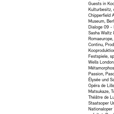
Guests in Koo
Kulturbesitz,
Chipperfield 
Museum, Berl
Dialoge 09 -
Sasha Waltz 
Romaeurope,
Continu, Pro
Kooproduktio
Festspiele, sp
Wells London,
Métamorphose
Passion, Pas
Élysée und S
Opéra de Lill
Matsukaze, T
Théâtre de L
Staatsoper Un
Nationaloper 