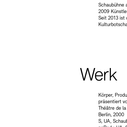
Schaubühne am
2009 Künstler
SINN UND FO
Seit 2013 is
Kulturbotscha
Gesellschaft d
Kontakte
Archivdat
Vermietungen u
Werk
Körper, Produ
präsentiert 
Théâtre de la
Berlin, 2000
Stellenangebote
Ne
S, UA, Schau