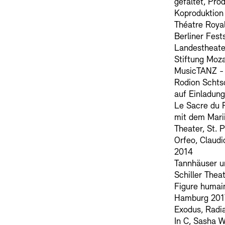
gefaltet, Pro
Koproduktion
Théatre Roya
Berliner Fest
Landestheate
Stiftung Moz
MusicTANZ - 
Rodion Schtsc
auf Einladung
Le Sacre du 
mit dem Marii
Theater, St. 
Orfeo, Claud
2014
Tannhäuser u
Schiller Theat
Figure humai
Hamburg 201
Exodus, Radia
In C, Sasha W