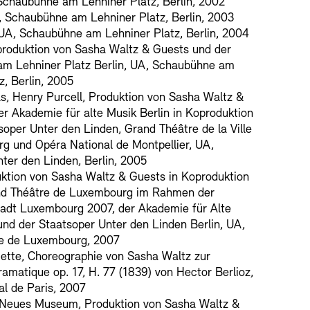
Schaubühne am Lehniner Platz, Berlin, 2002
, Schaubühne am Lehniner Platz, Berlin, 2003
UA, Schaubühne am Lehniner Platz, Berlin, 2004
produktion von Sasha Waltz & Guests und der
m Lehniner Platz Berlin, UA, Schaubühne am
z, Berlin, 2005
s, Henry Purcell, Produktion von Sasha Waltz &
r Akademie für alte Musik Berlin in Koproduktion
soper Unter den Linden, Grand Théâtre de la Ville
g und Opéra National de Montpellier, UA,
ter den Linden, Berlin, 2005
ktion von Sasha Waltz & Guests in Koproduktion
d Théâtre de Luxembourg im Rahmen der
tadt Luxembourg 2007, der Akademie für Alte
und der Staatsoper Unter den Linden Berlin, UA,
e de Luxembourg, 2007
iette, Choreographie von Sasha Waltz zur
matique op. 17, H. 77 (1839) von Hector Berlioz,
l de Paris, 2007
 Neues Museum, Produktion von Sasha Waltz &