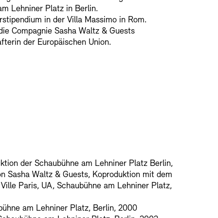
 Lehniner Platz in Berlin.
stipendium in der Villa Massimo in Rom.
RM
t die Compagnie Sasha Waltz & Guests
fterin der Europäischen Union.
er Freunde
enbank
OPAC
Digitale Sammlungen
nd Events
ktion der Schaubühne am Lehniner Platz Berlin,
von Sasha Waltz & Guests, Koproduktion mit dem
 Ville Paris, UA, Schaubühne am Lehniner Platz,
wsletter
Presse
Nachhaltigkeit
bühne am Lehniner Platz, Berlin, 2000