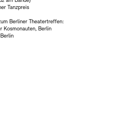
euz am Bande)
er Tanzpreis
um Berliner Theatertreffen:
er Kosmonauten, Berlin
Berlin