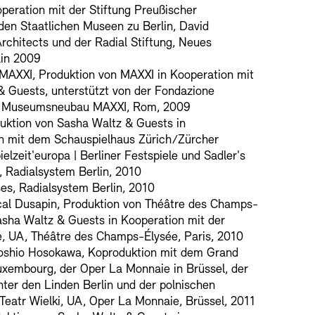
peration mit der Stiftung Preußischer
 den Staatlichen Museen zu Berlin, David
Architects und der Radial Stiftung, Neues
in 2009
 MAXXI, Produktion von MAXXI in Kooperation mit
& Guests, unterstützt von der Fondazione
 Museumsneubau MAXXI, Rom, 2009
duktion von Sasha Waltz & Guests in
n mit dem Schauspielhaus Zürich/Zürcher
ielzeit'europa | Berliner Festspiele und Sadler's
 Radialsystem Berlin, 2010
s, Radialsystem Berlin, 2010
cal Dusapin, Produktion von Théâtre des Champs-
asha Waltz & Guests in Kooperation mit der
e, UA, Théâtre des Champs-Élysée, Paris, 2010
oshio Hosokawa, Koproduktion mit dem Grand
uxembourg, der Oper La Monnaie in Brüssel, der
ter den Linden Berlin und der polnischen
Teatr Wielki, UA, Oper La Monnaie, Brüssel, 2011