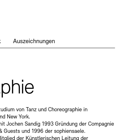
ien und Stiftung
hitektur modelle
Fachbereiche
k
Auszeichnungen
lianz der Akademien
g
phie
MIE
udium von Tanz und Choreographie in
rmittlung – KUNSTWELTEN
nd New York.
angebote
Presse
Nachhaltigkeit
it Jochen Sandig 1993 Gründung der Compagnie
& Guests und 1996 der sophiensaele.
troakustische Musik
tglied der Künstlerischen Leitung der