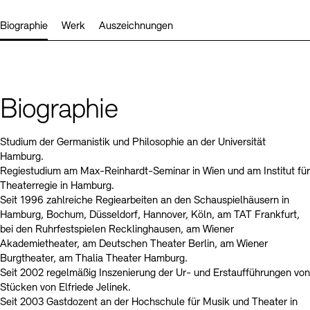
Kunstsektionen
Büro der öffentlichen Sache
Ausstellungen & Veranstaltungen
Biographie
Werk
Auszeichnungen
Preise, Stipendien und Stiftung
Tickets und Preise
Öffnungszeiten
Barrierefreiheit
Projekte
Publikationen
Tickets und Preise
Öffnungszeiten
Barrierefreiheit
Newsletter
Presse
Mediathek
Publikationen
schau depot architektur modelle
Biographie
Newsletter
Presse
Europäische Allianz der Akademien
Bilderkeller
Abteilungen & Fachbereiche
Studium der Germanistik und Philosophie an der Universität
JUNGE AKADEMIE
Bibliothek
Hamburg.
Kulturelle Vermittlung – KUNSTWELTEN
Regiestudium am Max-Reinhardt-Seminar in Wien und am Institut für
Kunstsammlung
Theaterregie in Hamburg.
Studio für Elektroakustische Musik
Seit 1996 zahlreiche Regiearbeiten an den Schauspielhäusern in
Museen
Vermietung
Stellenangebote
Presse
Hamburg, Bochum, Düsseldorf, Hannover, Köln, am TAT Frankfurt,
SINN UND FORM
bei den Ruhrfestspielen Recklinghausen, am Wiener
Fundstücke
Nachhaltigkeit
Kontakt
Akademietheater, am Deutschen Theater Berlin, am Wiener
Gesellschaft der Freunde
Burgtheater, am Thalia Theater Hamburg.
Vermietungen und Events
Seit 2002 regelmäßig Inszenierung der Ur- und Erstaufführungen von
Stücken von Elfriede Jelinek.
Seit 2003 Gastdozent an der Hochschule für Musik und Theater in