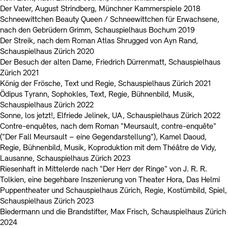
Der Vater, August Strindberg, Münchner Kammerspiele 2018
Schneewittchen Beauty Queen / Schneewittchen für Erwachsene,
nach den Gebrüdern Grimm, Schauspielhaus Bochum 2019
Der Streik, nach dem Roman Atlas Shrugged von Ayn Rand,
Schauspielhaus Zürich 2020
Der Besuch der alten Dame, Friedrich Dürrenmatt, Schauspielhaus
Zürich 2021
König der Frösche, Text und Regie, Schauspielhaus Zürich 2021
Ödipus Tyrann, Sophokles, Text, Regie, Bühnenbild, Musik,
Schauspielhaus Zürich 2022
Sonne, los jetzt!, Elfriede Jelinek, UA, Schauspielhaus Zürich 2022
Contre-enquêtes, nach dem Roman "Meursault, contre-enquête"
("Der Fall Meursault – eine Gegendarstellung"), Kamel Daoud,
Regie, Bühnenbild, Musik, Koproduktion mit dem Théâtre de Vidy,
Lausanne, Schauspielhaus Zürich 2023
Riesenhaft in Mittelerde nach "Der Herr der Ringe" von J. R. R.
Tolkien, eine begehbare Inszenierung von Theater Hora, Das Helmi
Puppentheater und Schauspielhaus Zürich, Regie, Kostümbild, Spiel,
Schauspielhaus Zürich 2023
Biedermann und die Brandstifter, Max Frisch, Schauspielhaus Zürich
2024