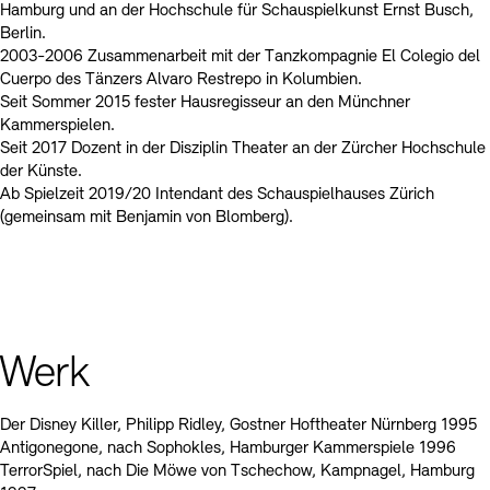
Kontakte
Archivdatenbank
OPAC
Hamburg und an der Hochschule für Schauspielkunst Ernst Busch,
Berlin.
Digitale Sammlungen
Exil-Archive
2003-2006 Zusammenarbeit mit der Tanzkompagnie El Colegio del
Stellenangebote
Newsletter
Presse
Cuerpo des Tänzers Alvaro Restrepo in Kolumbien.
Seit Sommer 2015 fester Hausregisseur an den Münchner
Nachhaltigkeit
Kontakt
Kammerspielen.
Seit 2017 Dozent in der Disziplin Theater an der Zürcher Hochschule
der Künste.
Ab Spielzeit 2019/20 Intendant des Schauspielhauses Zürich
(gemeinsam mit Benjamin von Blomberg).
Werk
Der Disney Killer, Philipp Ridley, Gostner Hoftheater Nürnberg 1995
Antigonegone, nach Sophokles, Hamburger Kammerspiele 1996
TerrorSpiel, nach Die Möwe von Tschechow, Kampnagel, Hamburg