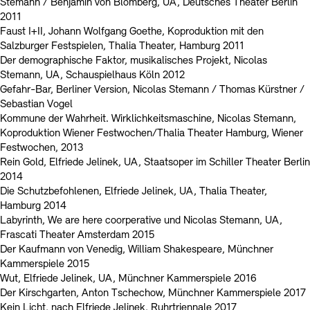
Stemann / Benjamin von Blomberg, UA, Deutsches Theater Berlin
2011
Faust I+II, Johann Wolfgang Goethe, Koproduktion mit den
Salzburger Festspielen, Thalia Theater, Hamburg 2011
Der demographische Faktor, musikalisches Projekt, Nicolas
Stemann, UA, Schauspielhaus Köln 2012
Gefahr-Bar, Berliner Version, Nicolas Stemann / Thomas Kürstner /
Sebastian Vogel
Kommune der Wahrheit. Wirklichkeitsmaschine, Nicolas Stemann,
Koproduktion Wiener Festwochen/Thalia Theater Hamburg, Wiener
Festwochen, 2013
Rein Gold, Elfriede Jelinek, UA, Staatsoper im Schiller Theater Berlin
2014
Die Schutzbefohlenen, Elfriede Jelinek, UA, Thalia Theater,
Hamburg 2014
Labyrinth, We are here coorperative und Nicolas Stemann, UA,
Frascati Theater Amsterdam 2015
Der Kaufmann von Venedig, William Shakespeare, Münchner
Kammerspiele 2015
Wut, Elfriede Jelinek, UA, Münchner Kammerspiele 2016
Der Kirschgarten, Anton Tschechow, Münchner Kammerspiele 2017
Kein Licht, nach Elfriede Jelinek, Ruhrtriennale 2017