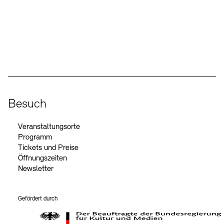
Social Media
Instagram – Akademie der Künste
Facebook – Akademie der Künste
YouTube – Akademie der Künste
LinkedIn – Akademie der Künste
Besuch
Veranstaltungsorte
Programm
Tickets und Preise
Öffnungszeiten
Newsletter
Gefördert durch