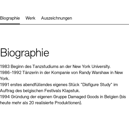
Kunstsektionen
Büro der öffentlichen Sache
Ausstellungen & Veranstaltungen
Preise, Stipendien und Stiftung
Tickets und Preise
Öffnungszeiten
Barrierefreiheit
Biographie
Werk
Auszeichnungen
Projekte
Publikationen
Tickets und Preise
Öffnungszeiten
Barrierefreiheit
Newsletter
Presse
Mediathek
Publikationen
schau depot architektur modelle
Newsletter
Presse
Europäische Allianz der Akademien
Biographie
Bilderkeller
Abteilungen & Fachbereiche
JUNGE AKADEMIE
Bibliothek
1983 Beginn des Tanzstudiums an der New York University.
Kulturelle Vermittlung – KUNSTWELTEN
1986-1992 Tänzerin in der Kompanie von Randy Warshaw in New
Kunstsammlung
York.
Studio für Elektroakustische Musik
1991 erstes abendfüllendes eigenes Stück "Disfigure Study" im
Museen
Vermietung
Stellenangebote
Presse
Auftrag des belgischen Festivals Klapstuk.
SINN UND FORM
Fundstücke
1994 Gründung der eigenen Gruppe Damaged Goods in Belgien (bis
Nachhaltigkeit
Kontakt
Gesellschaft der Freunde
heute mehr als 20 realisierte Produktionen).
Vermietungen und Events