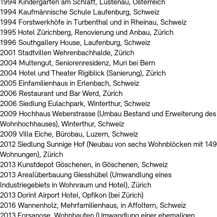
1994 Kindergarten am Schlatt, Lustenau, Österreich
1994 Kaufmännische Schule Laufenburg, Schweiz
1994 Forstwerkhöfe in Turbenthal und in Rheinau, Schweiz
1995 Hotel Zürichberg, Renovierung und Anbau, Zürich
1996 Southgallery House, Laufenburg, Schweiz
2001 Stadtvillen Wehrenbachhalde, Zürich
2004 Multengut, Seniorenresidenz, Muri bei Bern
2004 Hotel und Theater Rigiblick (Sanierung), Zürich
2005 Einfamilienhaus in Erlenbach, Schweiz
2006 Restaurant und Bar Werd, Zürich
2006 Siedlung Eulachpark, Winterthur, Schweiz
2009 Hochhaus Weberstrasse (Umbau Bestand und Erweiterung des
Wohnhochhauses), Winterthur, Schweiz
2009 Villa Eiche, Bürobau, Luzern, Schweiz
2012 Siedlung Sunnige Hof (Neubau von sechs Wohnblöcken mit 149
Wohnungen), Zürich
2013 Kunstdepot Göschenen, in Göschenen, Schweiz
2013 Arealüberbauung Giesshübel (Umwandlung eines
Industriegebiets in Wohnraum und Hotel), Zürich
2013 Dorint Airport Hotel, Opfikon (bei Zürich)
2016 Wannenholz, Mehrfamilienhaus, in Affoltern, Schweiz
2013 Forsanose, Wohnbauten (Umwandlung einer ehemaligen