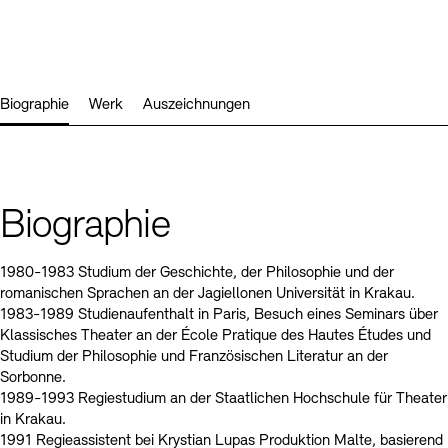
Kunstsektionen
Büro der öffentlichen Sache
Ausstellungen & Veranstaltungen
Preise, Stipendien und Stiftung
Tickets und Preise
Öffnungszeiten
Barrierefreiheit
Projekte
Publikationen
Tickets und Preise
Öffnungszeiten
Barrierefreiheit
Newsletter
Presse
Mediathek
Biographie
Werk
Auszeichnungen
Publikationen
schau depot architektur modelle
Newsletter
Presse
Europäische Allianz der Akademien
Bilderkeller
Abteilungen & Fachbereiche
JUNGE AKADEMIE
Biographie
Bibliothek
Kulturelle Vermittlung – KUNSTWELTEN
Kunstsammlung
1980-1983 Studium der Geschichte, der Philosophie und der
Studio für Elektroakustische Musik
romanischen Sprachen an der Jagiellonen Universität in Krakau.
Museen
Vermietung
Stellenangebote
Presse
1983-1989 Studienaufenthalt in Paris, Besuch eines Seminars über
SINN UND FORM
Fundstücke
Klassisches Theater an der École Pratique des Hautes Études und
Nachhaltigkeit
Kontakt
Gesellschaft der Freunde
Studium der Philosophie und Französischen Literatur an der
Sorbonne.
Vermietungen und Events
1989-1993 Regiestudium an der Staatlichen Hochschule für Theater
in Krakau.
1991 Regieassistent bei Krystian Lupas Produktion Malte, basierend