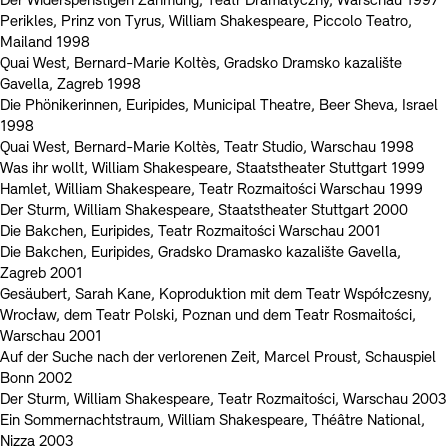
Der Widerspenstigen Zähmung, Teatr Dramatyczny, Warschau 1997
Perikles, Prinz von Tyrus, William Shakespeare, Piccolo Teatro,
Mailand 1998
Quai West, Bernard-Marie Koltès, Gradsko Dramsko kazalište
Gavella, Zagreb 1998
Die Phönikerinnen, Euripides, Municipal Theatre, Beer Sheva, Israel
1998
Quai West, Bernard-Marie Koltès, Teatr Studio, Warschau 1998
Was ihr wollt, William Shakespeare, Staatstheater Stuttgart 1999
Hamlet, William Shakespeare, Teatr Rozmaitości Warschau 1999
Der Sturm, William Shakespeare, Staatstheater Stuttgart 2000
Die Bakchen, Euripides, Teatr Rozmaitości Warschau 2001
Die Bakchen, Euripides, Gradsko Dramasko kazalište Gavella,
Zagreb 2001
Gesäubert, Sarah Kane, Koproduktion mit dem Teatr Wspóƚczesny,
Wrocƚaw, dem Teatr Polski, Poznan und dem Teatr Rosmaitości,
Warschau 2001
Auf der Suche nach der verlorenen Zeit, Marcel Proust, Schauspiel
Bonn 2002
Der Sturm, William Shakespeare, Teatr Rozmaitości, Warschau 2003
Ein Sommernachtstraum, William Shakespeare, Théâtre National,
Nizza 2003