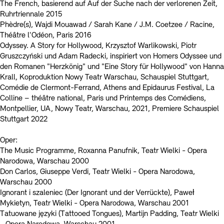
The French, basierend auf Auf der Suche nach der verlorenen Zeit,
Ruhrtriennale 2015
Phèdre(s), Wajdi Mouawad / Sarah Kane / J.M. Coetzee / Racine,
Théâtre l'Odéon, Paris 2016
Odyssey. A Story for Hollywood, Krzysztof Warlikowski, Piotr
Gruszczyński und Adam Radecki, inspiriert von Homers Odyssee und
den Romanen "Herzkönig" und "Eine Story für Hollywood" von Hanna
Krall, Koproduktion Nowy Teatr Warschau, Schauspiel Stuttgart,
Comédie de Clermont-Ferrand, Athens and Epidaurus Festival, La
Colline – théâtre national, Paris und Printemps des Comédiens,
Montpellier, UA, Nowy Teatr, Warschau, 2021, Premiere Schauspiel
Stuttgart 2022
Oper:
The Music Programme, Roxanna Panufnik, Teatr Wielki - Opera
Narodowa, Warschau 2000
Don Carlos, Giuseppe Verdi, Teatr Wielki - Opera Narodowa,
Warschau 2000
Ignorant i szaleniec (Der Ignorant und der Verrückte), Paweƚ
Mykietyn, Teatr Wielki - Opera Narodowa, Warschau 2001
Tatuowane języki (Tattooed Tongues), Martijn Padding, Teatr Wielki