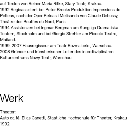
Kontakte
Archivdatenbank
OPAC
auf Texten von Reiner Maria Rilke, Stary Teatr, Krakau.
1992 Regieassistent bei Peter Brooks Produktion Impressions de
Digitale Sammlungen
Exil-Archive
Pélleas, nach der Oper Peleas i Melisanda von Claude Debussy,
Stellenangebote
Newsletter
Presse
Théâtre des Bouffes du Nord, Paris.
1994 Assistenzen bei Ingmar Bergman am Kungliga Dramatiska
Nachhaltigkeit
Kontakt
Teatern, Stockholm und bei Giorgio Strehler am Piccolo Teatro,
Mailand.
1999-2007 Hausregisseur am Teatr Rozmaitości, Warschau.
2008 Gründer und künstlerischer Leiter des interdisziplinären
Kulturzentrums Nowy Teatr, Warschau.
Werk
Theater:
Auto da fé, Elias Canetti, Staatliche Hochschule für Theater, Krakau
1992