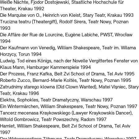
Weiße Nächte, Fjodor Dostojewski, Staatliche Hochschule für
Theater, Krakau 1992
Die Marquise von O., Heinrich von Kleist, Stary Teatr, Krakau 1993
Trucizna teatru (Theatergift), Rodolf Sirera, Teatr Nowy, Poznan
1993
Die Affäre der Rue de Lourcine, Eugène Labiche, PWST, Wrocƚaw
1994
Der Kaufmann von Venedig, William Shakespeare, Teatr im. Wilama
Horzycy, Torun 1994
Ludwig. Tod eines Königs, nach der Novelle Vergittertes Fenster von
Klaus Mann, Hamburger Kammerspiele 1994
Der Prozess, Franz Kafka, Beit Zvi School of Drama, Tel Aviv 1995
Roberto Zucco, Bernard-Marie Koltès, Teatr Nowy, Poznan 1995
Zatrudnimy starego klowna (Old Clown Wanted), Matei Vişniec, Stary
Teatr, Krakau 1996
Elektra, Sophokles, Teatr Dramatyczny, Warschau 1997
Ein Wintermärchen, William Shakespeare, Teatr Nowy, Poznan 1997
Tancerz mecenasa Kraykowskiego (Lawyer Kraykowskis Dancer),
Witold Gombrowicz, Teatr Powszechny, Radom 1997
Hamlet, William Shakespeare, Beit Zvi School of Drama, Tel Aviv
1997