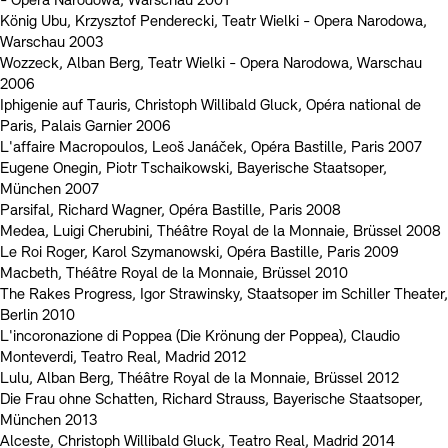
- Opera Narodowa, Warschau 2001
König Ubu, Krzysztof Penderecki, Teatr Wielki - Opera Narodowa,
Warschau 2003
Wozzeck, Alban Berg, Teatr Wielki - Opera Narodowa, Warschau
2006
Iphigenie auf Tauris, Christoph Willibald Gluck, Opéra national de
Paris, Palais Garnier 2006
L'affaire Macropoulos, Leoš Janáček, Opéra Bastille, Paris 2007
Eugene Onegin, Piotr Tschaikowski, Bayerische Staatsoper,
München 2007
Parsifal, Richard Wagner, Opéra Bastille, Paris 2008
Medea, Luigi Cherubini, Théâtre Royal de la Monnaie, Brüssel 2008
Le Roi Roger, Karol Szymanowski, Opéra Bastille, Paris 2009
Macbeth, Théâtre Royal de la Monnaie, Brüssel 2010
The Rakes Progress, Igor Strawinsky, Staatsoper im Schiller Theater,
Berlin 2010
L'incoronazione di Poppea (Die Krönung der Poppea), Claudio
Monteverdi, Teatro Real, Madrid 2012
Lulu, Alban Berg, Théâtre Royal de la Monnaie, Brüssel 2012
Die Frau ohne Schatten, Richard Strauss, Bayerische Staatsoper,
München 2013
Alceste, Christoph Willibald Gluck, Teatro Real, Madrid 2014