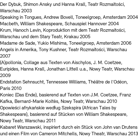
Der Dybuk, Shimon Ansky und Hanna Krall, Teatr Rozmaitości,
Warschau 2003
Speaking in Tongues, Andrew Bovell, Toneelgroep, Amsterdam 2004
Macbeth, William Shakespeare, Schauspiel Hannover 2004
Krum, Hanoch Levin, Koproduktion mit dem Teatr Rozmaitości,
Warschau und dem Stary Teatr, Krakau 2005
Madame de Sade, Yukio Mishima, Toneelgroep, Amsterdam 2006
Angels in Amerika, Tony Kushner, Teatr Rozmaitości, Warschau
2007
(A)pollonia, Collage aus Texten von Aischylos, J. M. Coetzee,
Euripides, Hanna Krall, Jonathan Littell u.a., Nowy Teatr, Warschau
2009
Endstation Sehnsucht, Tennessee Williams, Théâtre de l'Odéon,
Paris 2010
Koniec (Das Ende), basierend auf Texten von J.M. Coetzee, Franz
Kafka, Bernard-Marie Koltès, Nowy Teatr, Warschau 2010
Opowieści afrykańskie wedƚug Szekspira (African Tales by
Shakespeare), basierend auf Stücken von William Shakespeare,
Nowy Teatr, Warschau 2011
Kabaret Warszawski, inspiriert durch ein Stück von John van Drutens
und einen Film von Cameron Mitchells, Nowy Theatr, Warschau 2013