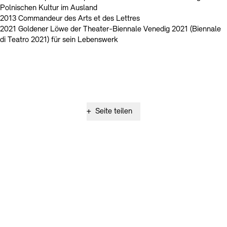
Polnischen Kultur im Ausland
2013 Commandeur des Arts et des Lettres
2021 Goldener Löwe der Theater-Biennale Venedig 2021 (Biennale
di Teatro 2021) für sein Lebenswerk
+
Seite teilen
Instagram – Akademie der Künste
Facebook – Akademie der Künste
YouTube – Akademie der Künste
LinkedIn – Akademie der Künste