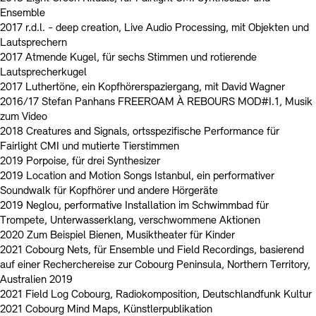
Ensemble
2017 r.d.l. - deep creation, Live Audio Processing, mit Objekten und
Lautsprechern
2017 Atmende Kugel, für sechs Stimmen und rotierende
Lautsprecherkugel
2017 Luthertöne, ein Kopfhörerspaziergang, mit David Wagner
2016/17 Stefan Panhans FREEROAM À REBOURS MOD#I.1, Musik
zum Video
2018 Creatures and Signals, ortsspezifische Performance für
Fairlight CMI und mutierte Tierstimmen
2019 Porpoise, für drei Synthesizer
2019 Location and Motion Songs Istanbul, ein performativer
Soundwalk für Kopfhörer und andere Hörgeräte
2019 Neglou, performative Installation im Schwimmbad für
Trompete, Unterwasserklang, verschwommene Aktionen
2020 Zum Beispiel Bienen, Musiktheater für Kinder
2021 Cobourg Nets, für Ensemble und Field Recordings, basierend
auf einer Recherchereise zur Cobourg Peninsula, Northern Territory,
Australien 2019
2021 Field Log Cobourg, Radiokomposition, Deutschlandfunk Kultur
2021 Cobourg Mind Maps, Künstlerpublikation