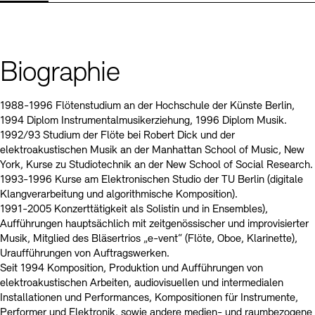
Kontakte
Archivdatenbank
OPAC
Digitale Sammlungen
Exil-Archive
Stellenangebote
Newsletter
Presse
Biographie
Nachhaltigkeit
Kontakt
1988-1996 Flötenstudium an der Hochschule der Künste Berlin,
1994 Diplom Instrumentalmusikerziehung, 1996 Diplom Musik.
1992/93 Studium der Flöte bei Robert Dick und der
elektroakustischen Musik an der Manhattan School of Music, New
York, Kurse zu Studiotechnik an der New School of Social Research.
1993-1996 Kurse am Elektronischen Studio der TU Berlin (digitale
Klangverarbeitung und algorithmische Komposition).
1991-2005 Konzerttätigkeit als Solistin und in Ensembles),
Aufführungen hauptsächlich mit zeitgenössischer und improvisierter
Musik, Mitglied des Bläsertrios „e-vent“ (Flöte, Oboe, Klarinette),
Uraufführungen von Auftragswerken.
Seit 1994 Komposition, Produktion und Aufführungen von
elektroakustischen Arbeiten, audiovisuellen und intermedialen
Installationen und Performances, Kompositionen für Instrumente,
Performer und Elektronik, sowie andere medien- und raumbezogene