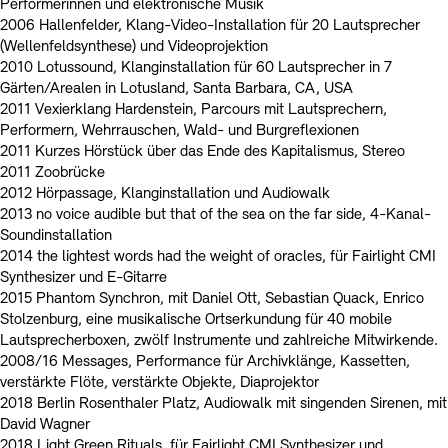
Performerinnen und elektronische Musik
2006 Hallenfelder, Klang-Video-Installation für 20 Lautsprecher
(Wellenfeldsynthese) und Videoprojektion
2010 Lotussound, Klanginstallation für 60 Lautsprecher in 7
Gärten/Arealen in Lotusland, Santa Barbara, CA, USA
2011 Vexierklang Hardenstein, Parcours mit Lautsprechern,
Performern, Wehrrauschen, Wald- und Burgreflexionen
2011 Kurzes Hörstück über das Ende des Kapitalismus, Stereo
2011 Zoobrücke
2012 Hörpassage, Klanginstallation und Audiowalk
2013 no voice audible but that of the sea on the far side, 4-Kanal-
Soundinstallation
2014 the lightest words had the weight of oracles, für Fairlight CMI
Synthesizer und E-Gitarre
2015 Phantom Synchron, mit Daniel Ott, Sebastian Quack, Enrico
Stolzenburg, eine musikalische Ortserkundung für 40 mobile
Lautsprecherboxen, zwölf Instrumente und zahlreiche Mitwirkende.
2008/16 Messages, Performance für Archivklänge, Kassetten,
verstärkte Flöte, verstärkte Objekte, Diaprojektor
2018 Berlin Rosenthaler Platz, Audiowalk mit singenden Sirenen, mit
David Wagner
2018 Light Green Rituals, für Fairlight CMI Synthesizer und