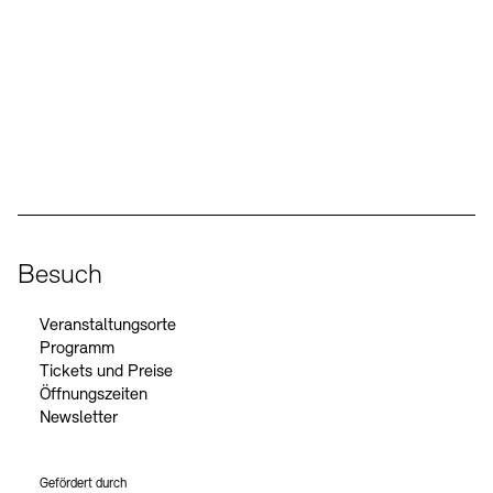
Social Media
Instagram – Akademie der Künste
Facebook – Akademie der Künste
YouTube – Akademie der Künste
LinkedIn – Akademie der Künste
Besuch
Veranstaltungsorte
Programm
Tickets und Preise
Öffnungszeiten
Newsletter
Gefördert durch