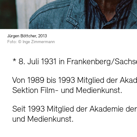
Buchläden
Vermittlungsprogramm
Jürgen Böttcher, 2013
Foto: © Inge Zimmermann
* 8. Juli 1931 in Frankenberg/Sachse
Tickets und Preise
Tickets und Preise
Öffnungszeiten
Öffnungszeiten
Von 1989 bis 1993 Mitglied der Aka
Sektion Film- und Medienkunst.
Seit 1993 Mitglied der Akademie der
und Medienkunst.