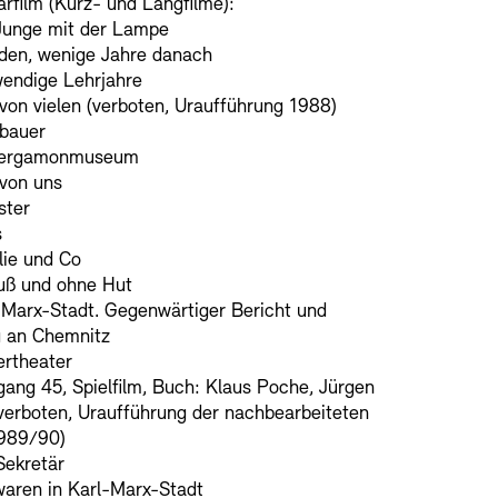
film (Kurz- und Langfilme):
Junge mit der Lampe
den, wenige Jahre danach
endige Lehrjahre
von vielen (verboten, Uraufführung 1988)
bauer
Pergamonmuseum
 von uns
ster
s
lie und Co
uß und ohne Hut
-Marx-Stadt. Gegenwärtiger Bericht und
g an Chemnitz
ertheater
ang 45, Spielfilm, Buch: Klaus Poche, Jürgen
verboten, Uraufführung der nachbearbeiteten
989/90)
Sekretär
waren in Karl-Marx-Stadt