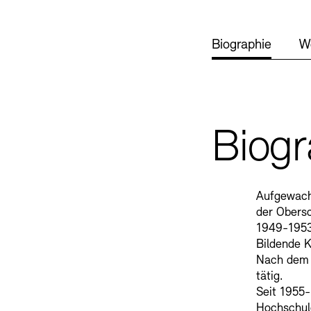
SINN UND FO
Biographie
W
Gesellschaft d
Kontakte
Archivdat
Vermietungen u
Biogr
Aufgewach
der Obersc
1949-1953
Bildende K
Nach dem 
tätig.
Stellenangebote
Ne
Seit 1955
Hochschule