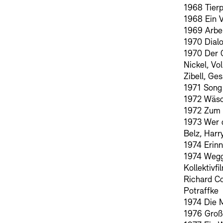
1968 Tierp
1968 Ein 
1969 Arbei
1970 Dialo
1970 Der O
Nickel, Vo
Zibell, Ge
1971 Song 
1972 Wäsc
1972 Zum 
1973 Wer d
Belz, Harr
1974 Erinn
1974 Wegg
Kollektivf
Richard C
Potraffke
1974 Die 
1976 Groß