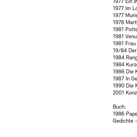
1977 Ein 
1977 Im L
1977 Muri
1978 Mart
1981 Potte
1981 Venus
1981 Frau 
19/84 Der
1984 Rang
1984 Kurz
1986 Die 
1987 In G
1990 Die 
2001 Konz
Buch:
1986 Papen
Gedichte -