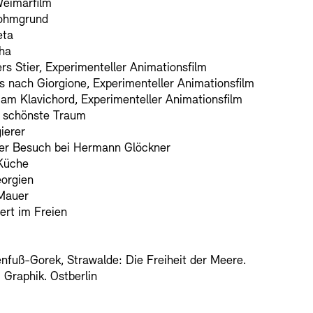
Weimarfilm
ohmgrund
eta
ha
rs Stier, Experimenteller Animationsfilm
 nach Giorgione, Experimenteller Animationsfilm
am Klavichord, Experimenteller Animationsfilm
 schönste Traum
ierer
er Besuch bei Hermann Glöckner
Küche
eorgien
Mauer
ert im Freien
fuß-Gorek, Strawalde: Die Freiheit der Meere.
 Graphik. Ostberlin