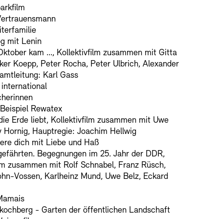
arkfilm
Vertrauensmann
terfamilie
g mit Lenin
ktober kam ..., Kollektivfilm zusammen mit Gitta
lker Koepp, Peter Rocha, Peter Ulbrich, Alexander
samtleitung: Karl Gass
international
herinnen
Beispiel Rewatex
ie Erde liebt, Kollektivfilm zusammen mit Uwe
y Hornig, Hauptregie: Joachim Hellwig
ere dich mit Liebe und Haß
efährten. Begegnungen im 25. Jahr der DDR,
ilm zusammen mit Rolf Schnabel, Franz Rüsch,
ohn-Vossen, Karlheinz Mund, Uwe Belz, Eckard
Mamais
kochberg - Garten der öffentlichen Landschaft