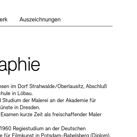
RM
erk
Auszeichnungen
er Freunde
enbank
OPAC
Digitale Sammlungen
nd Events
aphie
sen im Dorf Strahwalde/Oberlausitz, Abschluß
hule in Löbau.
 Studium der Malerei an der Akademie für
ünste in Dresden.
Examen kurze Zeit als freischaffender Maler
wsletter
Presse
Nachhaltigkeit
-1960 Regiestudium an der Deutschen
 für Filmkunst in Potsdam-Babelsberg (Diplom).