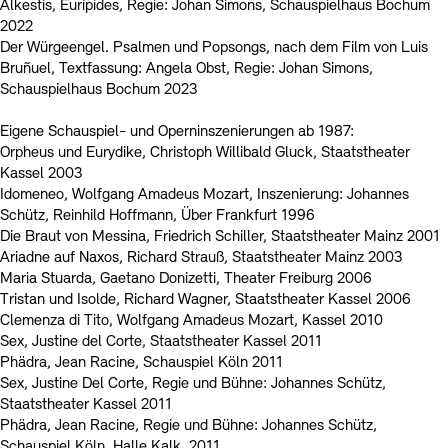
Alkestis, Euripides, Regie: Johan Simons, Schauspielhaus Bochum
2022
Der Würgeengel. Psalmen und Popsongs, nach dem Film von Luis
Bruñuel, Textfassung: Angela Obst, Regie: Johan Simons,
Schauspielhaus Bochum 2023
Eigene Schauspiel- und Operninszenierungen ab 1987:
Orpheus und Eurydike, Christoph Willibald Gluck, Staatstheater
Kassel 2003
Idomeneo, Wolfgang Amadeus Mozart, Inszenierung: Johannes
Schütz, Reinhild Hoffmann, Über Frankfurt 1996
Die Braut von Messina, Friedrich Schiller, Staatstheater Mainz 2001
Ariadne auf Naxos, Richard Strauß, Staatstheater Mainz 2003
Maria Stuarda, Gaetano Donizetti, Theater Freiburg 2006
Tristan und Isolde, Richard Wagner, Staatstheater Kassel 2006
Clemenza di Tito, Wolfgang Amadeus Mozart, Kassel 2010
Sex, Justine del Corte, Staatstheater Kassel 2011
Phädra, Jean Racine, Schauspiel Köln 2011
Sex, Justine Del Corte, Regie und Bühne: Johannes Schütz,
Staatstheater Kassel 2011
Phädra, Jean Racine, Regie und Bühne: Johannes Schütz,
Schauspiel Köln, Halle Kalk, 2011