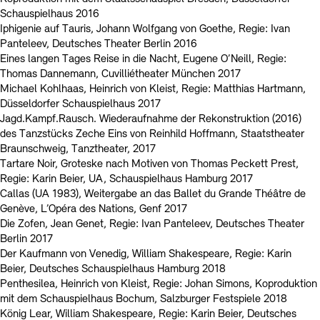
Schauspielhaus 2016
Iphigenie auf Tauris, Johann Wolfgang von Goethe, Regie: Ivan
Panteleev, Deutsches Theater Berlin 2016
Eines langen Tages Reise in die Nacht, Eugene O’Neill, Regie:
Thomas Dannemann, Cuvilliétheater München 2017
Michael Kohlhaas, Heinrich von Kleist, Regie: Matthias Hartmann,
Düsseldorfer Schauspielhaus 2017
Jagd.Kampf.Rausch. Wiederaufnahme der Rekonstruktion (2016)
des Tanzstücks Zeche Eins von Reinhild Hoffmann, Staatstheater
Braunschweig, Tanztheater, 2017
Tartare Noir, Groteske nach Motiven von Thomas Peckett Prest,
Regie: Karin Beier, UA, Schauspielhaus Hamburg 2017
Callas (UA 1983), Weitergabe an das Ballet du Grande Théâtre de
Genève, L’Opéra des Nations, Genf 2017
Die Zofen, Jean Genet, Regie: Ivan Panteleev, Deutsches Theater
Berlin 2017
Der Kaufmann von Venedig, William Shakespeare, Regie: Karin
Beier, Deutsches Schauspielhaus Hamburg 2018
Penthesilea, Heinrich von Kleist, Regie: Johan Simons, Koproduktion
mit dem Schauspielhaus Bochum, Salzburger Festspiele 2018
König Lear, William Shakespeare, Regie: Karin Beier, Deutsches