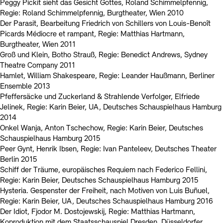
Peggy Pickit sieht das Gesicht Gottes, Roland Schimmelpfennig,
Regie: Roland Schimmelpfennig, Burgtheater, Wien 2010
Der Parasit, Bearbeitung Friedrich von Schillers von Louis-Benoît
Picards Médiocre et rampant, Regie: Matthias Hartmann,
Burgtheater, Wien 2011
Groß und Klein, Botho Strauß, Regie: Benedict Andrews, Sydney
Theatre Company 2011
Hamlet, William Shakespeare, Regie: Leander Haußmann, Berliner
Ensemble 2013
Pfeffersäcke und Zuckerland & Strahlende Verfolger, Elfriede
Jelinek, Regie: Karin Beier, UA, Deutsches Schauspielhaus Hamburg
2014
Onkel Wanja, Anton Tschechow, Regie: Karin Beier, Deutsches
Schauspielhaus Hamburg 2015
Peer Gynt, Henrik Ibsen, Regie: Ivan Panteleev, Deutsches Theater
Berlin 2015
Schiff der Träume, europäisches Requiem nach Federico Fellini,
Regie: Karin Beier, Deutsches Schauspielhaus Hamburg 2015
Hysteria. Gespenster der Freiheit, nach Motiven von Luis Buñuel,
Regie: Karin Beier, UA, Deutsches Schauspielhaus Hamburg 2016
Der Idiot, Fjodor M. Dostojewskij, Regie: Matthias Hartmann,
Koproduktion mit dem Staatsschauspiel Dresden, Düsseldorfer