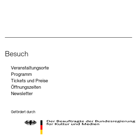
Social Media
Instagram – Akademie der Künste
Facebook – Akademie der Künste
YouTube – Akademie der Künste
LinkedIn – Akademie der Künste
Besuch
Veranstaltungsorte
Programm
Tickets und Preise
Öffnungszeiten
Newsletter
Gefördert durch