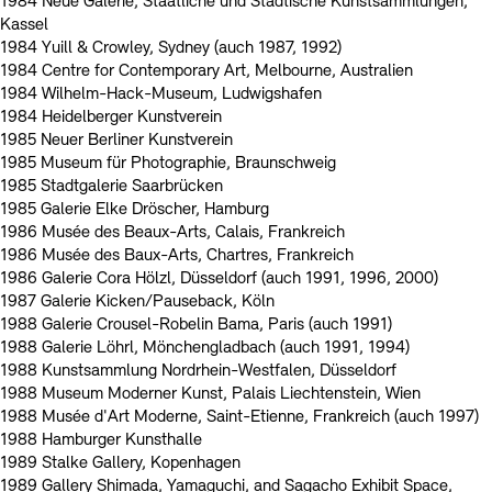
1984 Neue Galerie, Staatliche und Städtische Kunstsammlungen,
Kassel
1984 Yuill & Crowley, Sydney (auch 1987, 1992)
1984 Centre for Contemporary Art, Melbourne, Australien
1984 Wilhelm-Hack-Museum, Ludwigshafen
1984 Heidelberger Kunstverein
1985 Neuer Berliner Kunstverein
1985 Museum für Photographie, Braunschweig
1985 Stadtgalerie Saarbrücken
1985 Galerie Elke Dröscher, Hamburg
1986 Musée des Beaux-Arts, Calais, Frankreich
1986 Musée des Baux-Arts, Chartres, Frankreich
1986 Galerie Cora Hölzl, Düsseldorf (auch 1991, 1996, 2000)
1987 Galerie Kicken/Pauseback, Köln
1988 Galerie Crousel-Robelin Bama, Paris (auch 1991)
1988 Galerie Löhrl, Mönchengladbach (auch 1991, 1994)
1988 Kunstsammlung Nordrhein-Westfalen, Düsseldorf
1988 Museum Moderner Kunst, Palais Liechtenstein, Wien
1988 Musée d'Art Moderne, Saint-Etienne, Frankreich (auch 1997)
1988 Hamburger Kunsthalle
1989 Stalke Gallery, Kopenhagen
1989 Gallery Shimada, Yamaguchi, and Sagacho Exhibit Space,