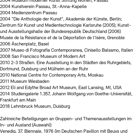
2004 Museum moderner Kunst Stiftung Wörlen, Passau
2004 Kunstverein Passau, St.-Anna-Kapelle
2004 Medienzentrum Passau
2004 "Die Anthologie der Kunst", Akademie der Künste, Berlin;
Zentrum für Kunst und Medientechnologie Karlsruhe (2005); Kunst-
und Ausstellungshalle der Bundesrepublik Deutschland (2006)
Musée de la Résistance et de la Déportation de l'Isère, Grenoble
2006 Äschenplatz, Basel
2007 Museo di Fotografia Contemporanea, Cinisello Balsamo, Italien
2008 San Francisco Museum of Modern Art
2010 2-3 Straßen. Eine Ausstellung in den Städten des Ruhrgebiets,
Dortmund, Duisburg und Mülheim an der Ruhr
2010 National Centre for Contemporary Arts, Moskau
2011 Museum Wiesbaden
2012 Eli and Edythe Broad Art Museum, East Lansing, MI, USA
2014 Studiengalerie 1.357, Johann Wolfgang von Goethe-Universität,
Frankfurt am Main
2018 Lehmbruck Museum, Duisburg
Zahlreiche Beteiligungen an Gruppen- und Themenausstellungen im
In- und Ausland (Auswahl):
Venedig, 37. Biennale, 1976 (im Deutschen Pavillon mit Beuys und