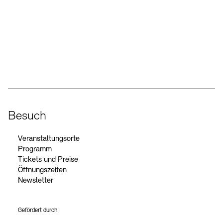
Social Media
Instagram – Akademie der Künste
Facebook – Akademie der Künste
YouTube – Akademie der Künste
LinkedIn – Akademie der Künste
Besuch
Veranstaltungsorte
Programm
Tickets und Preise
Öffnungszeiten
Newsletter
Gefördert durch