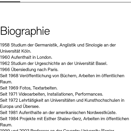
Kontakte
Archivdatenbank
OPAC
Digitale Sammlungen
Exil-Archive
Stellenangebote
Newsletter
Presse
Biographie
Nachhaltigkeit
Kontakt
1958 Studium der Germanistik, Anglistik und Sinologie an der
Universität Köln.
1960 Aufenthalt in London.
1962 Studium der Urgeschichte an der Universität Basel.
1966 Übersiedlung nach Paris.
Seit 1968 Veröffentlichung von Büchern, Arbeiten im öffentlichen
Raum.
Seit 1969 Fotos, Textarbeiten.
Seit 1971 Videoarbeiten, Installationen, Performances.
Seit 1972 Lehrtätigkeit an Universitäten und Kunsthochschulen in
Europa und Übersee.
Seit 1981 Aufenthalte an der amerikanischen Nordwestküste.
Seit 1984 Projekte mit Esther Shalev-Gerz, Arbeiten im öffentlichen
Raum.