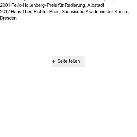
2001 Felix-Hollenberg-Preis für Radierung, Albstadt
2012 Hans Theo Richter Preis, Sächsische Akademie der Künste,
Dresden
+
Seite teilen
Social Media
Instagram – Akademie der Künste
Facebook – Akademie der Künste
YouTube – Akademie der Künste
LinkedIn – Akademie der Künste