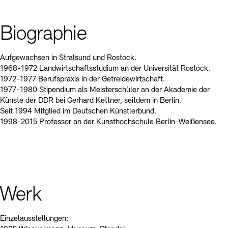
Kontakte
Archivdatenbank
OPAC
Digitale Sammlungen
Exil-Archive
Biographie
Stellenangebote
Newsletter
Presse
Nachhaltigkeit
Kontakt
Aufgewachsen in Stralsund und Rostock.
1968-1972 Landwirtschaftsstudium an der Universität Rostock.
1972-1977 Berufspraxis in der Getreidewirtschaft.
1977-1980 Stipendium als Meisterschüler an der Akademie der
Künste der DDR bei Gerhard Kettner, seitdem in Berlin.
Seit 1994 Mitglied im Deutschen Künstlerbund.
1998-2015 Professor an der Kunsthochschule Berlin-Weißensee.
Werk
Einzelausstellungen: