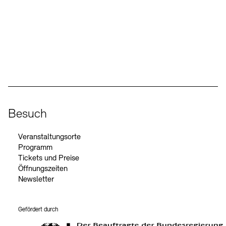
Social Media
Instagram – Akademie der Künste
Facebook – Akademie der Künste
YouTube – Akademie der Künste
LinkedIn – Akademie der Künste
Besuch
Veranstaltungsorte
Programm
Tickets und Preise
Öffnungszeiten
Newsletter
Gefördert durch