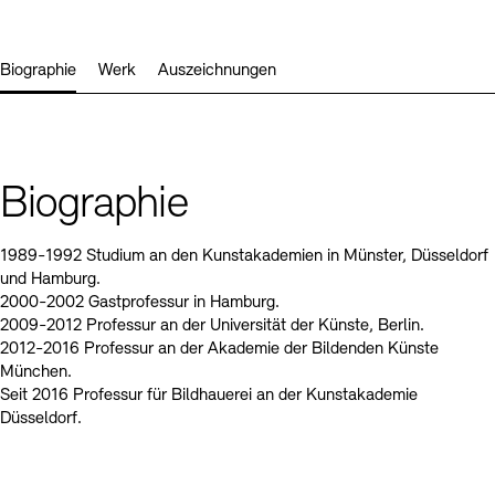
Kunstsektionen
Büro der öffentlichen Sache
Ausstellungen & Veranstaltungen
Preise, Stipendien und Stiftung
Tickets und Preise
Öffnungszeiten
Barrierefreiheit
Biographie
Werk
Auszeichnungen
Projekte
Publikationen
Tickets und Preise
Öffnungszeiten
Barrierefreiheit
Newsletter
Presse
Mediathek
Publikationen
schau depot architektur modelle
Newsletter
Presse
Europäische Allianz der Akademien
Biographie
Bilderkeller
Abteilungen & Fachbereiche
JUNGE AKADEMIE
Bibliothek
1989-1992 Studium an den Kunstakademien in Münster, Düsseldorf
Kulturelle Vermittlung – KUNSTWELTEN
und Hamburg.
Kunstsammlung
2000-2002 Gastprofessur in Hamburg.
Studio für Elektroakustische Musik
2009-2012 Professur an der Universität der Künste, Berlin.
Museen
Vermietung
Stellenangebote
Presse
2012-2016 Professur an der Akademie der Bildenden Künste
SINN UND FORM
Fundstücke
München.
Nachhaltigkeit
Kontakt
Gesellschaft der Freunde
Seit 2016 Professur für Bildhauerei an der Kunstakademie
Düsseldorf.
Vermietungen und Events