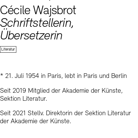
Kunstsektionen
Cécile Wajsbrot
Büro der öffentlichen Sache
Ausstellungen & Veranstaltungen
Preise, Stipendien und Stiftung
Tickets und Preise
Öffnungszeiten
Barrierefreiheit
Schriftstellerin,
Projekte
Publikationen
Tickets und Preise
Öffnungszeiten
Barrierefreiheit
Newsletter
Presse
Mediathek
Übersetzerin
Publikationen
schau depot architektur modelle
Newsletter
Presse
Sektion
Literatur
Europäische Allianz der Akademien
Bilderkeller
Abteilungen & Fachbereiche
JUNGE AKADEMIE
Bibliothek
Kulturelle Vermittlung – KUNSTWELTEN
* 21. Juli 1954 in Paris, lebt in Paris und Berlin
Kunstsammlung
Studio für Elektroakustische Musik
Seit 2019 Mitglied der Akademie der Künste,
Museen
Vermietung
Stellenangebote
Presse
Sektion Literatur.
SINN UND FORM
Fundstücke
Nachhaltigkeit
Kontakt
Gesellschaft der Freunde
Seit 2021 Stellv. Direktorin der Sektion Literatur
der Akademie der Künste.
Vermietungen und Events