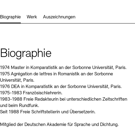
Kontakte
Archivdatenbank
OPAC
Digitale Sammlungen
Exil-Archive
Biographie
Werk
Auszeichnungen
Stellenangebote
Newsletter
Presse
Nachhaltigkeit
Kontakt
Biographie
1974 Master in Komparatistik an der Sorbonne Universität, Paris.
1975 Agrégation de lettres in Romanistik an der Sorbonne
Universität, Paris.
1976 DEA in Komparatistik an der Sorbonne Universität, Paris.
1975-1983 Französischlehrerin.
1983-1988 Freie Redakteurin bei unterschiedlichen Zeitschriften
und beim Rundfunk.
Seit 1988 Freie Schriftstellerin und Übersetzerin.
Mitglied der Deutschen Akademie für Sprache und Dichtung.