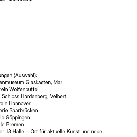
RM
er Freunde
enbank
OPAC
Digitale Sammlungen
nd Events
lungen (Auswahl):
renmuseum Glaskasten, Marl
ein Wolfenbüttel
Schloss Hardenberg, Velbert
rein Hannover
erie Saarbrücken
le Göppingen
lle Bremen
wsletter
Presse
Nachhaltigkeit
r 13 Halle – Ort für aktuelle Kunst und neue