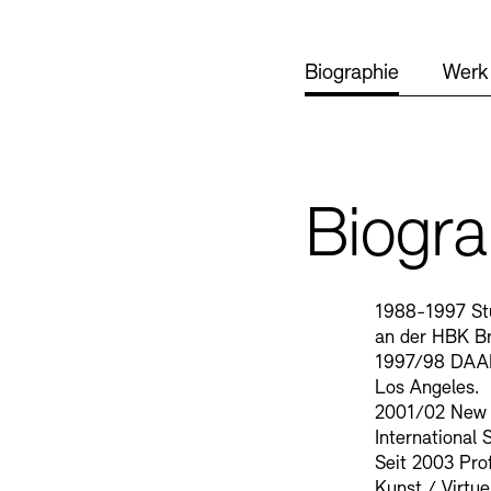
Mediathek
Preise, Stipend
Biographie
Werk
schau depot arc
Abteilungen & 
Publikationen
Bilderkeller
Bibliothek
Biogra
Europäische Al
Kunstsammlun
Barrierefreiheit
Barrierefreiheit
Newsletter
Newsletter
Presse
Presse
1988-1997 Stu
JUNGE AKADE
Museen
an der HBK B
1997/98 DAAD-
Los Angeles.
Kulturelle Ve
Fundstücke
2001/02 New 
Vermietung
Stellen
International 
Seit 2003 Pro
Studio für Elek
Kunst / Virtuel