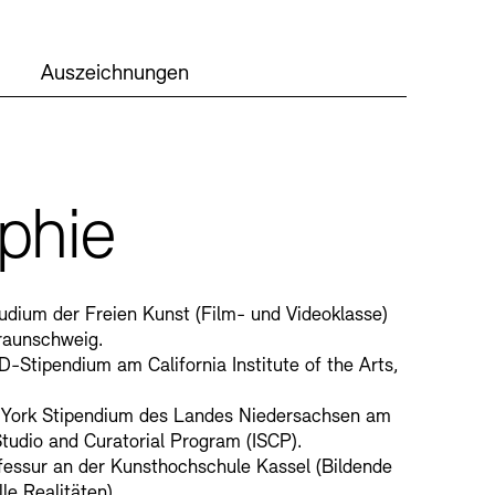
ien und Stiftung
Auszeichnungen
hitektur modelle
Fachbereiche
phie
lianz der Akademien
g
dium der Freien Kunst (Film- und Videoklasse)
MIE
raunschweig.
Stipendium am California Institute of the Arts,
rmittlung – KUNSTWELTEN
York Stipendium des Landes Niedersachsen am
angebote
Presse
Nachhaltigkeit
Studio and Curatorial Program (ISCP).
fessur an der Kunsthochschule Kassel (Bildende
troakustische Musik
le Realitäten).