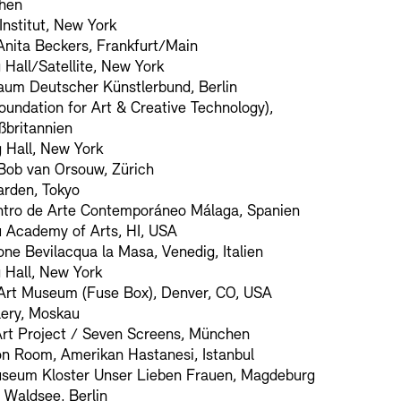
hen
nstitut, New York
Anita Beckers, Frankfurt/Main
 Hall/Satellite, New York
aum Deutscher Künstlerbund, Berlin
undation for Art & Creative Technology),
ßbritannien
 Hall, New York
Bob van Orsouw, Zürich
arden, Tokyo
tro de Arte Contemporáneo Málaga, Spanien
 Academy of Arts, HI, USA
ne Bevilacqua la Masa, Venedig, Italien
 Hall, New York
Art Museum (Fuse Box), Denver, CO, USA
ery, Moskau
rt Project / Seven Screens, München
n Room, Amerikan Hastanesi, Istanbul
seum Kloster Unser Lieben Frauen, Magdeburg
Waldsee, Berlin