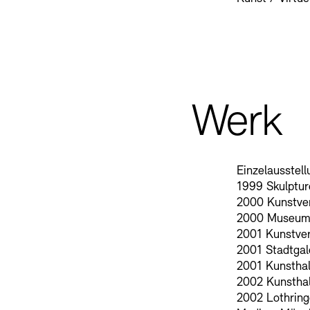
SINN UND FO
Gesellschaft d
Kontakte
Archivdat
Werk
Vermietungen u
Einzelausstel
1999 Skulptu
2000 Kunstver
2000 Museum 
2001 Kunstve
2001 Stadtgal
2001 Kunsthal
2002 Kunstha
Stellenangebote
Ne
2002 Lothringe