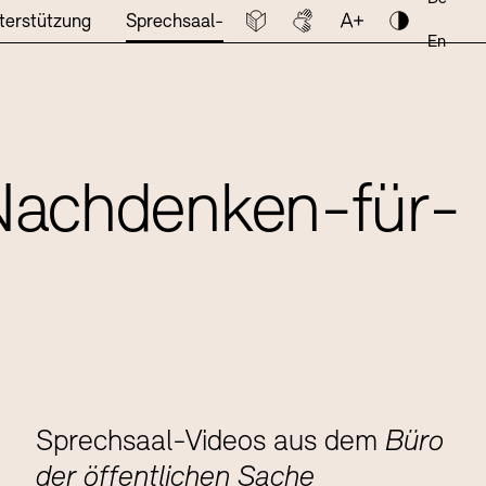
Leichte Sprache
Deutsche Gebärdenspr
Schriftgröße an
Kontrast
terstützung
Sprechsaal-Videos
En
NAVIGATION SCHLIESSEN
Nachdenken-für-
Sprechsaal-Videos aus dem
Büro
der öffentlichen Sache