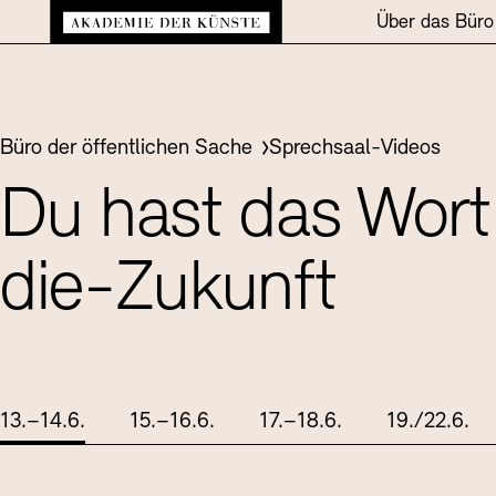
Hauptmenü
Zurück zur Startsei
Zum Hauptinhalt springen (Enter drücken)
Über das Büro
Zum Fußbereich springen (Enter drücken)
Sie befinden sich hier:
Büro der öffentlichen Sache
Sprechsaal-Videos
Du hast das Wor
die-Zukunft
13.–14.6.
15.–16.6.
17.–18.6.
19./22.6.