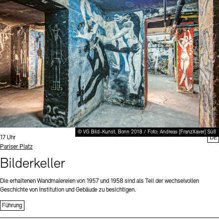
Digitale Sammlungen
Exil-Archive
Stellenangebote
Newsletter
Presse
Nachhaltigkeit
Kontakt
© VG Bild-Kunst, Bonn 2018 / Foto: Andreas [FranzXaver] Süß
Uhrzeit:
17 Uhr
DE
Standort
Pariser Platz
Bilderkeller
Die erhaltenen Wandmalereien von 1957 und 1958 sind als Teil der wechselvollen
Geschichte von Institution und Gebäude zu besichtigen.
Führung