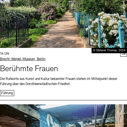
© Stefanie Thomas, 2024
Uhrzeit:
14 Uhr
DE
Standort
Brecht-Weigel-Museum, Berlin
Berühmte Frauen
Die Ruheorte aus Kunst und Kultur bekannter Frauen stehen im Mittelpunkt dieser
Führung über den Dorotheenstädtischen Friedhof.
Führung
Sprache