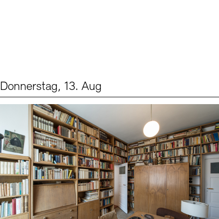
Donnerstag, 13. Aug
Events (2)
Sprache