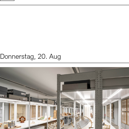
Donnerstag, 20. Aug
Events (1)
Sprache