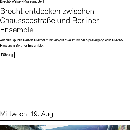
Standort
Brecht-Weigel-Museum, Berlin
Brecht entdecken zwischen
Chausseestraße und Berliner
Ensemble
Auf den Spuren Bertolt Brechts führt ein gut zweistündiger Spaziergang vom Brecht-
Haus zum Berliner Ensemble.
Führung
Mittwoch, 19. Aug
Events (1)
Sprache