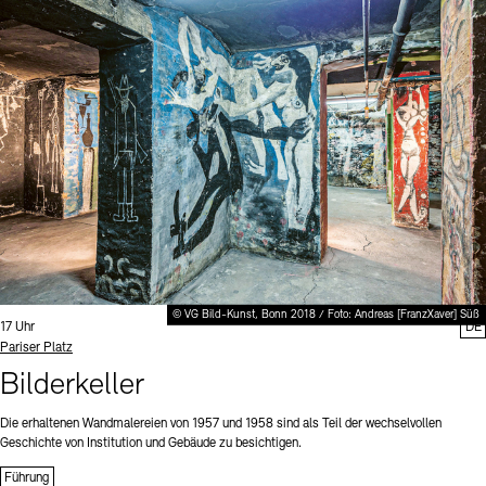
© VG Bild-Kunst, Bonn 2018 / Foto: Andreas [FranzXaver] Süß
Uhrzeit:
17 Uhr
DE
Standort
Pariser Platz
Bilderkeller
Die erhaltenen Wandmalereien von 1957 und 1958 sind als Teil der wechselvollen
Geschichte von Institution und Gebäude zu besichtigen.
Führung