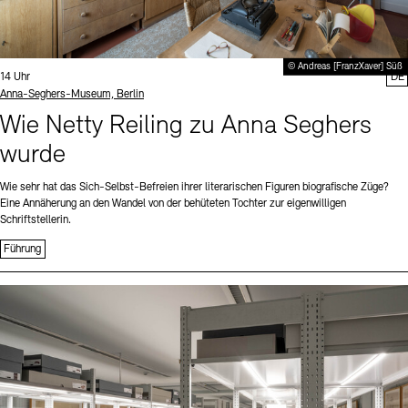
© Andreas [FranzXaver] Süß
Uhrzeit:
14 Uhr
DE
Standort
Anna-Seghers-Museum, Berlin
Wie Netty Reiling zu Anna Seghers
wurde
Wie sehr hat das Sich-Selbst-Befreien ihrer literarischen Figuren biografische Züge?
Eine Annäherung an den Wandel von der behüteten Tochter zur eigenwilligen
Schriftstellerin.
Führung
Sprache