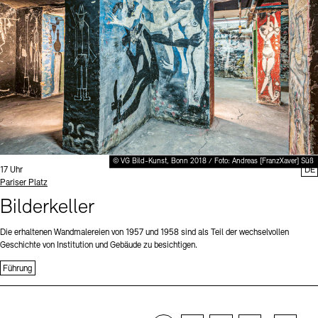
© VG Bild-Kunst, Bonn 2018 / Foto: Andreas [FranzXaver] Süß
Uhrzeit:
17 Uhr
DE
Standort
Pariser Platz
Bilderkeller
Die erhaltenen Wandmalereien von 1957 und 1958 sind als Teil der wechselvollen
Geschichte von Institution und Gebäude zu besichtigen.
Führung