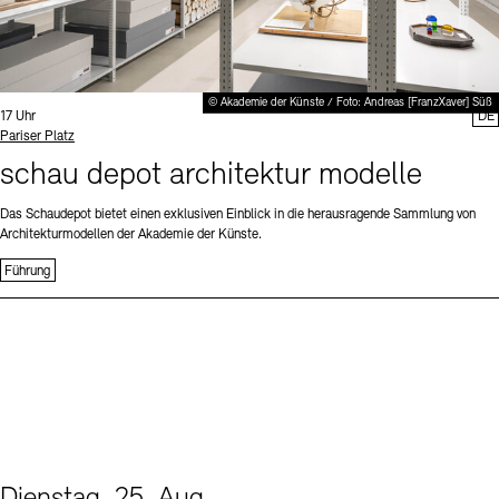
© Akademie der Künste / Foto: Andreas [FranzXaver] Süß
Uhrzeit:
17 Uhr
DE
Standort
Pariser Platz
schau depot architektur modelle
Das Schaudepot bietet einen exklusiven Einblick in die herausragende Sammlung von
Architekturmodellen der Akademie der Künste.
Führung
Dienstag, 25. Aug