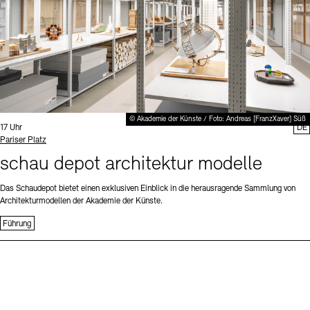
© Akademie der Künste / Foto: Andreas [FranzXaver] Süß
Uhrzeit:
17 Uhr
DE
Standort
Pariser Platz
schau depot architektur modelle
Das Schaudepot bietet einen exklusiven Einblick in die herausragende Sammlung von
Architekturmodellen der Akademie der Künste.
Führung