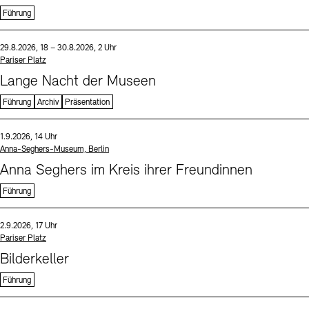
Führung
Sprache
Datum und Uhrzeit:
29.8.2026, 18 – 30.8.2026, 2 Uhr
Standort
Pariser Platz
Lange Nacht der Museen
Führung
Archiv
Präsentation
Sprache
Datum und Uhrzeit:
1.9.2026, 14 Uhr
Standort
Anna-Seghers-Museum, Berlin
Anna Seghers im Kreis ihrer Freundinnen
Führung
Sprache
Datum und Uhrzeit:
2.9.2026, 17 Uhr
Standort
Pariser Platz
Bilderkeller
Führung
Sprache