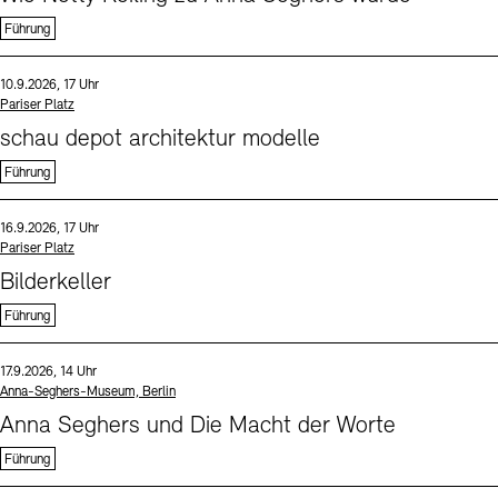
Führung
Sprache
Datum und Uhrzeit:
10.9.2026, 17 Uhr
Standort
Pariser Platz
schau depot architektur modelle
Führung
Sprache
Datum und Uhrzeit:
16.9.2026, 17 Uhr
Standort
Pariser Platz
Bilderkeller
Führung
Sprache
Datum und Uhrzeit:
17.9.2026, 14 Uhr
Standort
Anna-Seghers-Museum, Berlin
Anna Seghers und Die Macht der Worte
Führung
Sprache