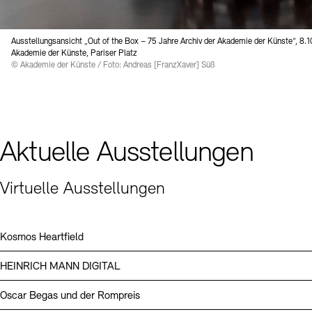
Digitale Sammlungen
Exil-Archive
Stellenangebote
Newsletter
Presse
Ausstellungsansicht „Out of the Box – 75 Jahre Archiv der Akademie der Künste“, 8.1
Akademie der Künste, Pariser Platz
Nachhaltigkeit
Kontakt
© Akademie der Künste / Foto: Andreas [FranzXaver] Süß
Aktuelle Ausstellungen
Virtuelle Ausstellungen
Kosmos Heartfield
HEINRICH MANN DIGITAL
Oscar Begas und der Rompreis