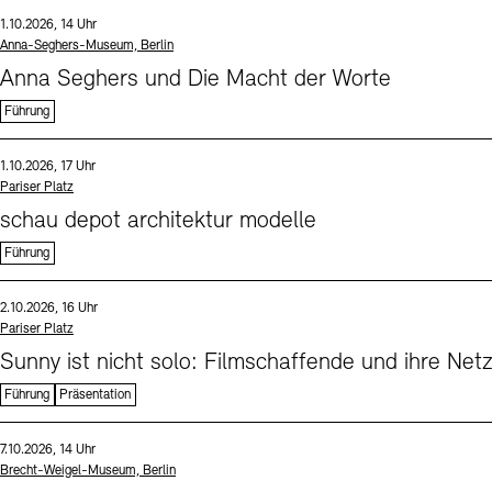
Sprache
Datum und Uhrzeit:
1.10.2026, 14 Uhr
Standort
Anna-Seghers-Museum, Berlin
Anna Seghers und Die Macht der Worte
Führung
Sprache
Datum und Uhrzeit:
1.10.2026, 17 Uhr
Standort
Pariser Platz
schau depot architektur modelle
Führung
Sprache
Datum und Uhrzeit:
2.10.2026, 16 Uhr
Standort
Pariser Platz
Sunny ist nicht solo: Filmschaffende und ihre Net
Führung
Präsentation
Sprache
Datum und Uhrzeit:
7.10.2026, 14 Uhr
Standort
Brecht-Weigel-Museum, Berlin