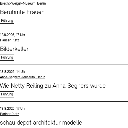
Standort
Brecht-Weigel-Museum, Berlin
Berühmte Frauen
Führung
Sprache
Datum und Uhrzeit:
12.8.2026, 17 Uhr
Standort
Pariser Platz
Bilderkeller
Führung
Sprache
Datum und Uhrzeit:
13.8.2026, 14 Uhr
Standort
Anna-Seghers-Museum, Berlin
Wie Netty Reiling zu Anna Seghers wurde
Führung
Sprache
Datum und Uhrzeit:
13.8.2026, 17 Uhr
Standort
Pariser Platz
schau depot architektur modelle