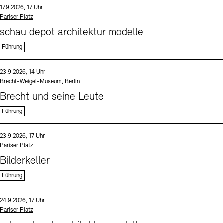
Datum und Uhrzeit:
17.9.2026, 17 Uhr
Standort
Pariser Platz
schau depot architektur modelle
Führung
Sprache
Datum und Uhrzeit:
23.9.2026, 14 Uhr
Standort
Brecht-Weigel-Museum, Berlin
Brecht und seine Leute
Führung
Sprache
Datum und Uhrzeit:
23.9.2026, 17 Uhr
Standort
Pariser Platz
Bilderkeller
Führung
Sprache
Datum und Uhrzeit:
24.9.2026, 17 Uhr
Standort
Pariser Platz