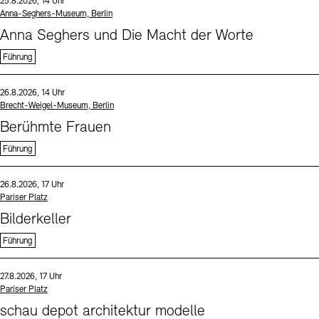
Datum und Uhrzeit:
25.8.2026, 14 Uhr
Standort
Anna-Seghers-Museum, Berlin
Anna Seghers und Die Macht der Worte
Führung
Sprache
Datum und Uhrzeit:
26.8.2026, 14 Uhr
Standort
Brecht-Weigel-Museum, Berlin
Berühmte Frauen
Führung
Sprache
Datum und Uhrzeit:
26.8.2026, 17 Uhr
Standort
Pariser Platz
Bilderkeller
Führung
Sprache
Datum und Uhrzeit:
27.8.2026, 17 Uhr
Standort
Pariser Platz
schau depot architektur modelle