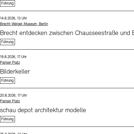
Führung
Sprache
Datum und Uhrzeit:
14.8.2026, 13 Uhr
Standort
Brecht-Weigel-Museum, Berlin
Brecht entdecken zwischen Chausseestraße und B
Führung
Sprache
Datum und Uhrzeit:
19.8.2026, 17 Uhr
Standort
Pariser Platz
Bilderkeller
Führung
Sprache
Datum und Uhrzeit:
20.8.2026, 17 Uhr
Standort
Pariser Platz
schau depot architektur modelle
Führung
Sprache