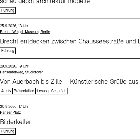
schau depot architektur modelle
Führung
Sprache
Datum und Uhrzeit:
25.9.2026, 13 Uhr
Standort
Brecht-Weigel-Museum, Berlin
Brecht entdecken zwischen Chausseestraße und B
Führung
Sprache
Datum und Uhrzeit:
29.9.2026, 19 Uhr
Standort
Hanseatenweg, Studiofoyer
Von Auerbach bis Zille – Künstlerische Grüße aus
Archiv
Präsentation
Lesung
Gespräch
Sprache
Datum und Uhrzeit:
30.9.2026, 17 Uhr
Standort
Pariser Platz
Bilderkeller
Führung