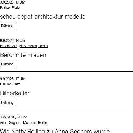
Datum und Uhrzeit:
3.9.2026, 17 Uhr
Standort
Pariser Platz
schau depot architektur modelle
Führung
Sprache
Datum und Uhrzeit:
9.9.2026, 14 Uhr
Standort
Brecht-Weigel-Museum, Berlin
Berühmte Frauen
Führung
Sprache
Datum und Uhrzeit:
9.9.2026, 17 Uhr
Standort
Pariser Platz
Bilderkeller
Führung
Sprache
Datum und Uhrzeit:
10.9.2026, 14 Uhr
Standort
Anna-Seghers-Museum, Berlin
Wie Netty Reiling zu Anna Seghers wurde