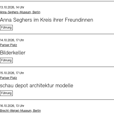
Sprache
Datum und Uhrzeit:
13.10.2026, 14 Uhr
Standort
Anna-Seghers-Museum, Berlin
Anna Seghers im Kreis ihrer Freundinnen
Führung
Sprache
Datum und Uhrzeit:
14.10.2026, 17 Uhr
Standort
Pariser Platz
Bilderkeller
Führung
Sprache
Datum und Uhrzeit:
15.10.2026, 17 Uhr
Standort
Pariser Platz
schau depot architektur modelle
Führung
Sprache
Datum und Uhrzeit:
16.10.2026, 13 Uhr
Standort
Brecht-Weigel-Museum, Berlin