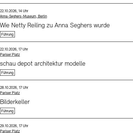
Sprache
Datum und Uhrzeit:
22.10.2026, 14 Uhr
Standort
Anna-Seghers-Museum, Berlin
Wie Netty Reiling zu Anna Seghers wurde
Führung
Sprache
Datum und Uhrzeit:
22.10.2026, 17 Uhr
Standort
Pariser Platz
schau depot architektur modelle
Führung
Sprache
Datum und Uhrzeit:
28.10.2026, 17 Uhr
Standort
Pariser Platz
Bilderkeller
Führung
Sprache
Datum und Uhrzeit:
29.10.2026, 17 Uhr
Standort
Pariser Platz