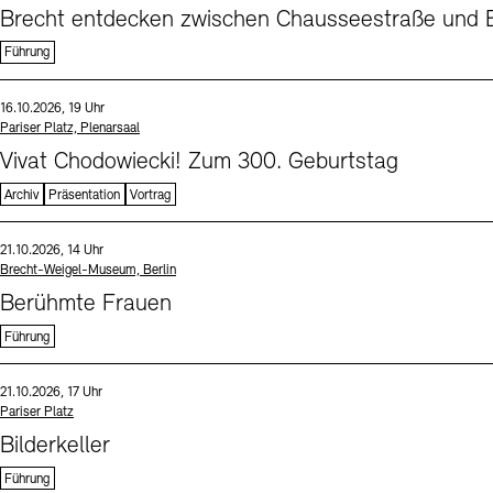
Brecht entdecken zwischen Chausseestraße und B
Führung
Sprache
Datum und Uhrzeit:
16.10.2026, 19 Uhr
Standort
Pariser Platz, Plenarsaal
Vivat Chodowiecki! Zum 300. Geburtstag
Archiv
Präsentation
Vortrag
Sprache
Datum und Uhrzeit:
21.10.2026, 14 Uhr
Standort
Brecht-Weigel-Museum, Berlin
Berühmte Frauen
Führung
Sprache
Datum und Uhrzeit:
21.10.2026, 17 Uhr
Standort
Pariser Platz
Bilderkeller
Führung