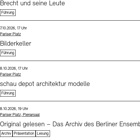
Brecht und seine Leute
Führung
Sprache
Datum und Uhrzeit:
7.10.2026, 17 Uhr
Standort
Pariser Platz
Bilderkeller
Führung
Sprache
Datum und Uhrzeit:
8.10.2026, 17 Uhr
Standort
Pariser Platz
schau depot architektur modelle
Führung
Sprache
Datum und Uhrzeit:
8.10.2026, 19 Uhr
Standort
Pariser Platz, Plenarsaal
Original gelesen – Das Archiv des Berliner Ensemb
Archiv
Präsentation
Lesung