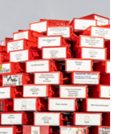
mlungen
Exil-Archive
keit
Kontakt