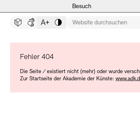
Hauptmenü
Zum Hauptinhalt springen (Enter drücken)
Besuch
Programm
Besuch
BESUCH SCHLIESSEN
Suchbegriff
Zum Fußbereich springen (Enter drücken)
Leichte Sprache
Deutsche Gebärdensprache
Schriftgröße anpassen
Kontrast
Veranstaltungsorte
Veranstaltungskalender
Museen
Highlights
Fehler 404
Die Seite
/
existiert nicht (mehr) oder wurde versc
Führungen und Kulturelle
Ausstellungen
Zur Startseite der Akademie der Künste:
www.adk.
Archiv und Bibliothek
Führungen
Cafés
Inklusives Programm