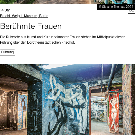
© Stefanie Thomas, 2024
Uhrzeit:
14 Uhr
DE
Standort
Brecht-Weigel-Museum, Berlin
Berühmte Frauen
Die Ruheorte aus Kunst und Kultur bekannter Frauen stehen im Mittelpunkt dieser
Führung über den Dorotheenstädtischen Friedhof.
Führung
Sprache