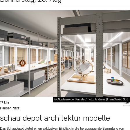
Events (1)
Sprache
© Akademie der Künste / Foto: Andreas [FranzXaver] Süß
Uhrzeit:
17 Uhr
DE
Standort
Pariser Platz
schau depot architektur modelle
Das Schaudepot bietet einen exklusiven Einblick in die herausragende Sammlung von