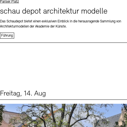
Standort
Pariser Platz
schau depot architektur modelle
Das Schaudepot bietet einen exklusiven Einblick in die herausragende Sammlung von
Architekturmodellen der Akademie der Künste.
Führung
Freitag, 14. Aug
Events (1)
Sprache