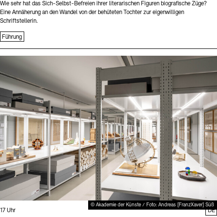
Wie sehr hat das Sich-Selbst-Befreien ihrer literarischen Figuren biografische Züge?
Eine Annäherung an den Wandel von der behüteten Tochter zur eigenwilligen
Schriftstellerin.
Führung
Sprache
© Akademie der Künste / Foto: Andreas [FranzXaver] Süß
Uhrzeit:
17 Uhr
DE