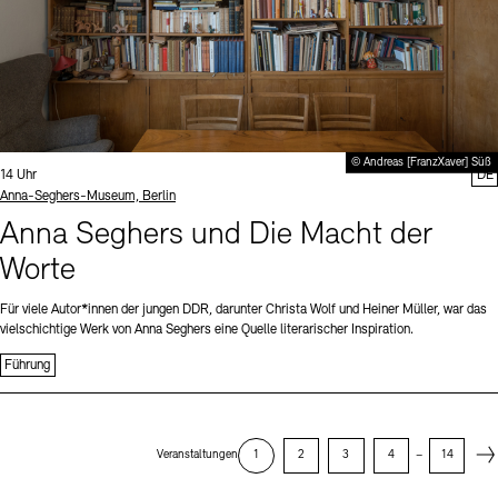
© Andreas [FranzXaver] Süß
Uhrzeit:
14 Uhr
DE
Standort
Anna-Seghers-Museum, Berlin
Anna Seghers und Die Macht der
Worte
Für viele Autor*innen der jungen DDR, darunter Christa Wolf und Heiner Müller, war das
vielschichtige Werk von Anna Seghers eine Quelle literarischer Inspiration.
Führung
Next
Veranstaltungen
1
2
3
4
–
14