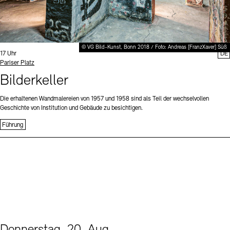
© VG Bild-Kunst, Bonn 2018 / Foto: Andreas [FranzXaver] Süß
Uhrzeit:
17 Uhr
DE
Standort
Pariser Platz
Bilderkeller
Die erhaltenen Wandmalereien von 1957 und 1958 sind als Teil der wechselvollen
Geschichte von Institution und Gebäude zu besichtigen.
Führung
Donnerstag, 20. Aug