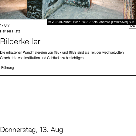
© VG Bild-Kunst, Bonn 2018 / Foto: Andreas [FranzXaver] Süß
Uhrzeit:
17 Uhr
DE
Standort
Pariser Platz
Bilderkeller
Die erhaltenen Wandmalereien von 1957 und 1958 sind als Teil der wechselvollen
Geschichte von Institution und Gebäude zu besichtigen.
Führung
Donnerstag, 13. Aug