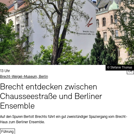
© Stefanie Thomas
Uhrzeit:
13 Uhr
DE
Standort
Brecht-Weigel-Museum, Berlin
Brecht entdecken zwischen
Chausseestraße und Berliner
Ensemble
Auf den Spuren Bertolt Brechts führt ein gut zweistündiger Spaziergang vom Brecht-
Haus zum Berliner Ensemble.
Führung