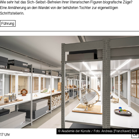
Wie sehr hat das Sich-Selbst-Befreien ihrer literarischen Figuren biografische Züge?
Eine Annäherung an den Wandel von der behüteten Tochter zur eigenwilligen
Schriftstellerin.
Führung
Sprache
© Akademie der Künste / Foto: Andreas [FranzXaver] Süß
Uhrzeit:
17 Uhr
DE