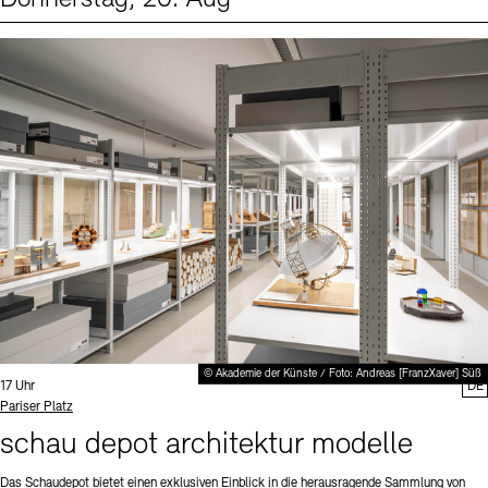
Events (1)
Sprache
© Akademie der Künste / Foto: Andreas [FranzXaver] Süß
Uhrzeit:
17 Uhr
DE
Standort
Pariser Platz
schau depot architektur modelle
Das Schaudepot bietet einen exklusiven Einblick in die herausragende Sammlung von