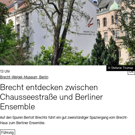
© Stefanie Thomas
Uhrzeit:
13 Uhr
DE
Standort
Brecht-Weigel-Museum, Berlin
Brecht entdecken zwischen
Chausseestraße und Berliner
Ensemble
Auf den Spuren Bertolt Brechts führt ein gut zweistündiger Spaziergang vom Brecht-
Haus zum Berliner Ensemble.
Führung