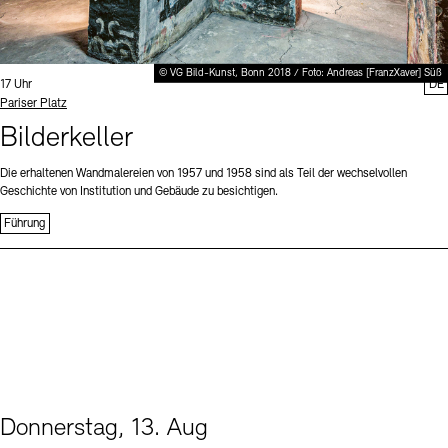
© VG Bild-Kunst, Bonn 2018 / Foto: Andreas [FranzXaver] Süß
Uhrzeit:
17 Uhr
DE
Standort
Pariser Platz
Bilderkeller
Die erhaltenen Wandmalereien von 1957 und 1958 sind als Teil der wechselvollen
Geschichte von Institution und Gebäude zu besichtigen.
Führung
Donnerstag, 13. Aug