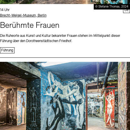
© Stefanie Thomas, 2024
Uhrzeit:
14 Uhr
DE
Standort
Brecht-Weigel-Museum, Berlin
Berühmte Frauen
Die Ruheorte aus Kunst und Kultur bekannter Frauen stehen im Mittelpunkt dieser
Führung über den Dorotheenstädtischen Friedhof.
Führung
Sprache