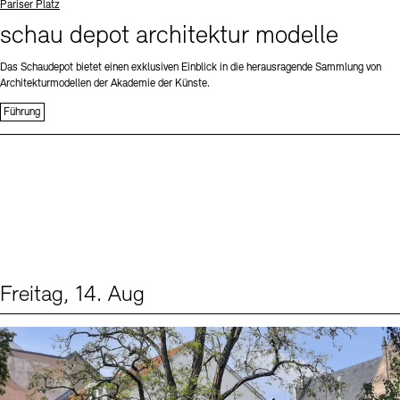
Standort
Pariser Platz
schau depot architektur modelle
Das Schaudepot bietet einen exklusiven Einblick in die herausragende Sammlung von
Architekturmodellen der Akademie der Künste.
Führung
Freitag, 14. Aug
Events (1)
Sprache