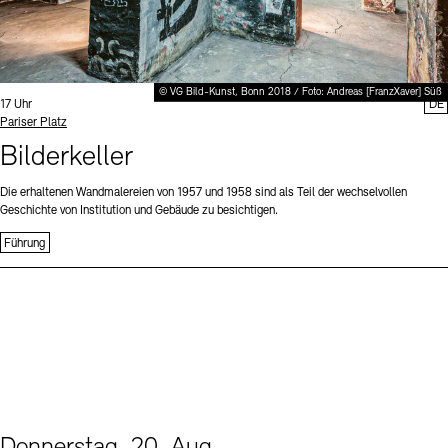
© VG Bild-Kunst, Bonn 2018 / Foto: Andreas [FranzXaver] Süß
Uhrzeit:
17 Uhr
DE
Standort
Pariser Platz
Bilderkeller
Die erhaltenen Wandmalereien von 1957 und 1958 sind als Teil der wechselvollen
Geschichte von Institution und Gebäude zu besichtigen.
Führung
Donnerstag, 20. Aug