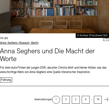
© Andreas [FranzXaver] Süß
Uhrzeit:
14 Uhr
DE
Standort
Anna-Seghers-Museum, Berlin
Anna Seghers und Die Macht der
Worte
Für viele Autor*innen der jungen DDR, darunter Christa Wolf und Heiner Müller, war das
vielschichtige Werk von Anna Seghers eine Quelle literarischer Inspiration.
Führung
Next
Veranstaltungen
1
2
3
4
–
14