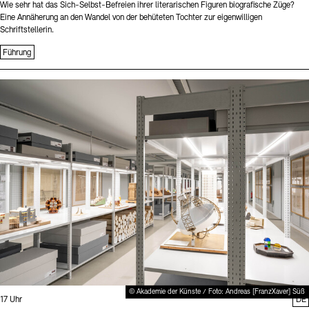
Wie sehr hat das Sich-Selbst-Befreien ihrer literarischen Figuren biografische Züge?
Eine Annäherung an den Wandel von der behüteten Tochter zur eigenwilligen
Schriftstellerin.
Führung
Sprache
© Akademie der Künste / Foto: Andreas [FranzXaver] Süß
Uhrzeit:
17 Uhr
DE