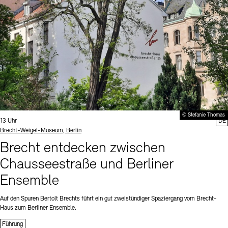
© Stefanie Thomas
Uhrzeit:
13 Uhr
DE
Standort
Brecht-Weigel-Museum, Berlin
Brecht entdecken zwischen
Chausseestraße und Berliner
Ensemble
Auf den Spuren Bertolt Brechts führt ein gut zweistündiger Spaziergang vom Brecht-
Haus zum Berliner Ensemble.
Führung