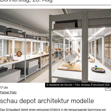
Events (1)
Sprache
© Akademie der Künste / Foto: Andreas [FranzXaver] Süß
Uhrzeit:
17 Uhr
DE
Standort
Pariser Platz
schau depot architektur modelle
Das Schaudepot bietet einen exklusiven Einblick in die herausragende Sammlung von