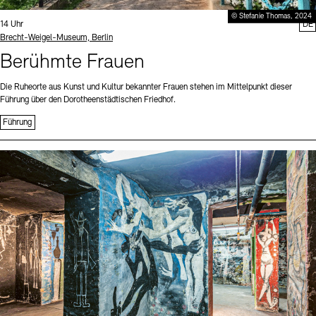
© Stefanie Thomas, 2024
Uhrzeit:
14 Uhr
DE
Standort
Brecht-Weigel-Museum, Berlin
Berühmte Frauen
Die Ruheorte aus Kunst und Kultur bekannter Frauen stehen im Mittelpunkt dieser
Führung über den Dorotheenstädtischen Friedhof.
Führung
Sprache