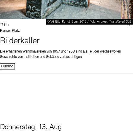
© VG Bild-Kunst, Bonn 2018 / Foto: Andreas [FranzXaver] Süß
Uhrzeit:
17 Uhr
DE
Standort
Pariser Platz
Bilderkeller
Die erhaltenen Wandmalereien von 1957 und 1958 sind als Teil der wechselvollen
Geschichte von Institution und Gebäude zu besichtigen.
Führung
Donnerstag, 13. Aug