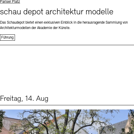
Standort
Pariser Platz
schau depot architektur modelle
Das Schaudepot bietet einen exklusiven Einblick in die herausragende Sammlung von
Architekturmodellen der Akademie der Künste.
Führung
Freitag, 14. Aug
Events (1)
Sprache