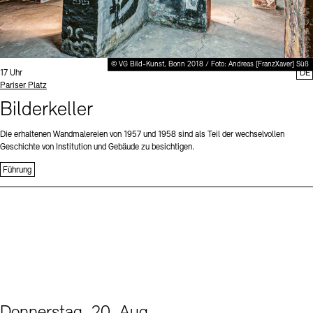
© VG Bild-Kunst, Bonn 2018 / Foto: Andreas [FranzXaver] Süß
Uhrzeit:
17 Uhr
DE
Standort
Pariser Platz
Bilderkeller
Die erhaltenen Wandmalereien von 1957 und 1958 sind als Teil der wechselvollen
Geschichte von Institution und Gebäude zu besichtigen.
Führung
Donnerstag, 20. Aug