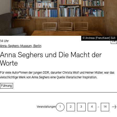
© Andreas [FranzXaver] Süß
Uhrzeit:
14 Uhr
DE
Standort
Anna-Seghers-Museum, Berlin
Anna Seghers und Die Macht der
Worte
Für viele Autor*innen der jungen DDR, darunter Christa Wolf und Heiner Müller, war das
vielschichtige Werk von Anna Seghers eine Quelle literarischer Inspiration.
Führung
Next
Veranstaltungen
1
2
3
4
–
14