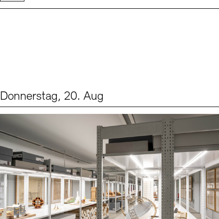
Donnerstag, 20. Aug
Events (1)
Sprache