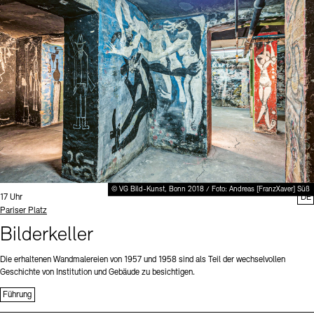
Digitale Sammlungen
Exil-Archive
Stellenangebote
Newsletter
Presse
Nachhaltigkeit
Kontakt
© VG Bild-Kunst, Bonn 2018 / Foto: Andreas [FranzXaver] Süß
Uhrzeit:
17 Uhr
DE
Standort
Pariser Platz
Bilderkeller
Die erhaltenen Wandmalereien von 1957 und 1958 sind als Teil der wechselvollen
Geschichte von Institution und Gebäude zu besichtigen.
Führung