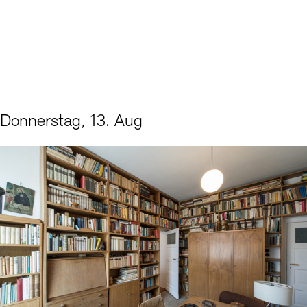
Donnerstag, 13. Aug
Events (2)
Sprache