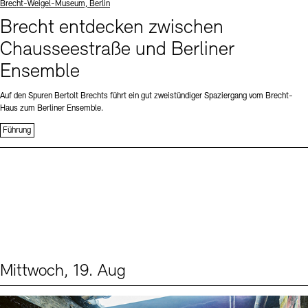
Standort
Brecht-Weigel-Museum, Berlin
Brecht entdecken zwischen
Chausseestraße und Berliner
Ensemble
Auf den Spuren Bertolt Brechts führt ein gut zweistündiger Spaziergang vom Brecht-
Haus zum Berliner Ensemble.
Führung
Mittwoch, 19. Aug
Events (1)
Sprache