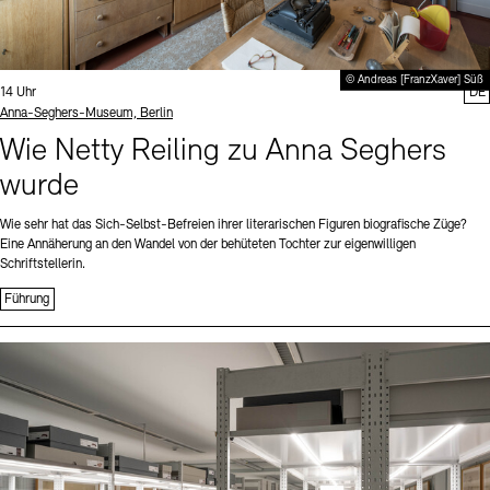
© Andreas [FranzXaver] Süß
Uhrzeit:
14 Uhr
DE
Standort
Anna-Seghers-Museum, Berlin
Wie Netty Reiling zu Anna Seghers
wurde
Wie sehr hat das Sich-Selbst-Befreien ihrer literarischen Figuren biografische Züge?
Eine Annäherung an den Wandel von der behüteten Tochter zur eigenwilligen
Schriftstellerin.
Führung
Sprache