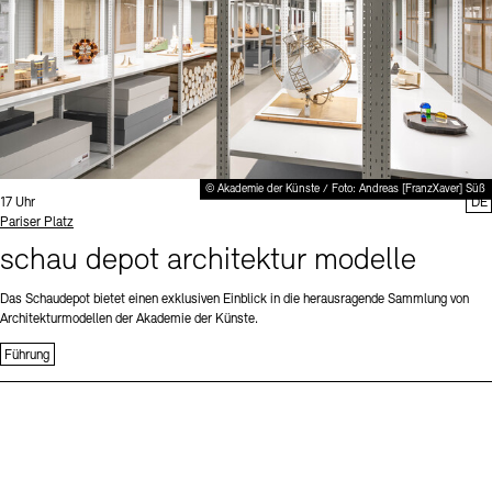
© Akademie der Künste / Foto: Andreas [FranzXaver] Süß
Uhrzeit:
17 Uhr
DE
Standort
Pariser Platz
schau depot architektur modelle
Das Schaudepot bietet einen exklusiven Einblick in die herausragende Sammlung von
Architekturmodellen der Akademie der Künste.
Führung