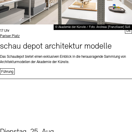
© Akademie der Künste / Foto: Andreas [FranzXaver] Süß
Uhrzeit:
17 Uhr
DE
Standort
Pariser Platz
schau depot architektur modelle
Das Schaudepot bietet einen exklusiven Einblick in die herausragende Sammlung von
Architekturmodellen der Akademie der Künste.
Führung
Dienstag, 25. Aug