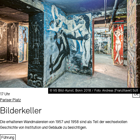
© VG Bild-Kunst, Bonn 2018 / Foto: Andreas [FranzXaver] Süß
Uhrzeit:
17 Uhr
DE
Standort
Pariser Platz
Bilderkeller
Die erhaltenen Wandmalereien von 1957 und 1958 sind als Teil der wechselvollen
Geschichte von Institution und Gebäude zu besichtigen.
Führung