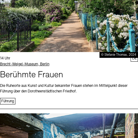
© Stefanie Thomas, 2024
Uhrzeit:
14 Uhr
DE
Standort
Brecht-Weigel-Museum, Berlin
Berühmte Frauen
Die Ruheorte aus Kunst und Kultur bekannter Frauen stehen im Mittelpunkt dieser
Führung über den Dorotheenstädtischen Friedhof.
Führung
Sprache