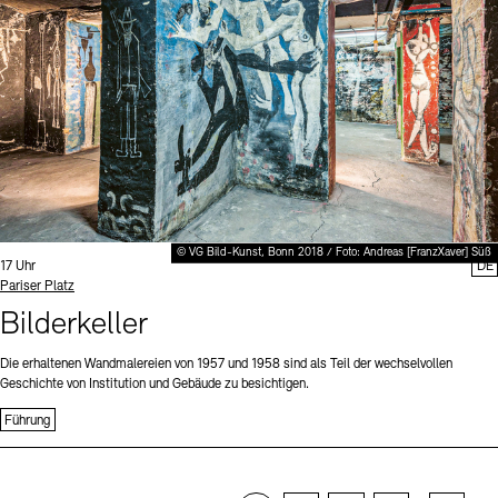
© VG Bild-Kunst, Bonn 2018 / Foto: Andreas [FranzXaver] Süß
Uhrzeit:
17 Uhr
DE
Standort
Pariser Platz
Bilderkeller
Die erhaltenen Wandmalereien von 1957 und 1958 sind als Teil der wechselvollen
Geschichte von Institution und Gebäude zu besichtigen.
Führung