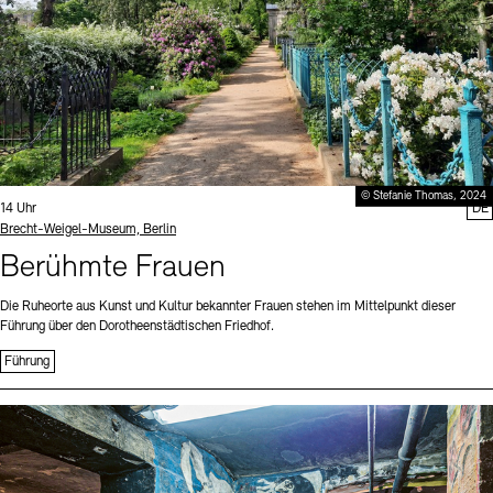
© Stefanie Thomas, 2024
Uhrzeit:
14 Uhr
DE
Standort
Brecht-Weigel-Museum, Berlin
Berühmte Frauen
Die Ruheorte aus Kunst und Kultur bekannter Frauen stehen im Mittelpunkt dieser
Führung über den Dorotheenstädtischen Friedhof.
Führung
Sprache