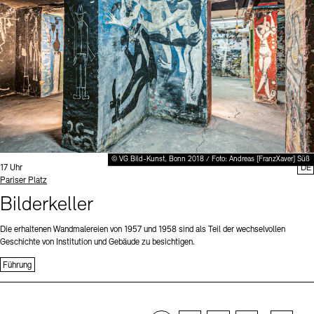
© VG Bild-Kunst, Bonn 2018 / Foto: Andreas [FranzXaver] Süß
Uhrzeit:
17 Uhr
DE
Standort
Pariser Platz
Bilderkeller
Die erhaltenen Wandmalereien von 1957 und 1958 sind als Teil der wechselvollen
Geschichte von Institution und Gebäude zu besichtigen.
Führung