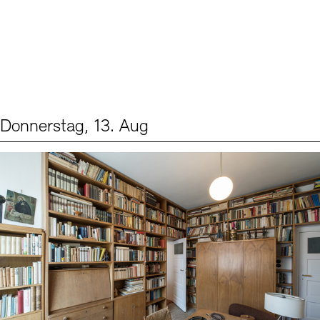
Donnerstag, 13. Aug
Events (2)
Sprache