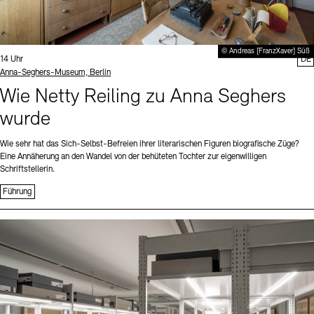
© Andreas [FranzXaver] Süß
Uhrzeit:
14 Uhr
DE
Standort
Anna-Seghers-Museum, Berlin
Wie Netty Reiling zu Anna Seghers
wurde
Wie sehr hat das Sich-Selbst-Befreien ihrer literarischen Figuren biografische Züge?
Eine Annäherung an den Wandel von der behüteten Tochter zur eigenwilligen
Schriftstellerin.
Führung
Sprache