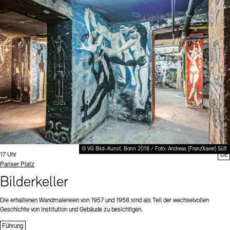
© VG Bild-Kunst, Bonn 2018 / Foto: Andreas [FranzXaver] Süß
Uhrzeit:
17 Uhr
DE
Standort
Pariser Platz
Bilderkeller
Die erhaltenen Wandmalereien von 1957 und 1958 sind als Teil der wechselvollen
Geschichte von Institution und Gebäude zu besichtigen.
Führung