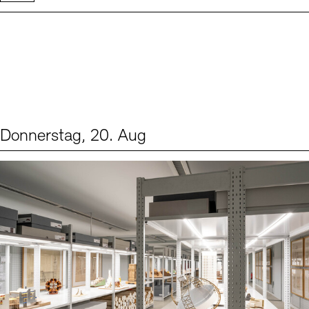
Donnerstag, 20. Aug
Events (1)
Sprache