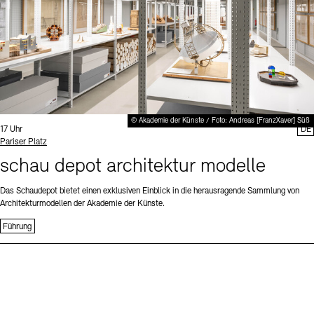
© Akademie der Künste / Foto: Andreas [FranzXaver] Süß
Uhrzeit:
17 Uhr
DE
Standort
Pariser Platz
schau depot architektur modelle
Das Schaudepot bietet einen exklusiven Einblick in die herausragende Sammlung von
Architekturmodellen der Akademie der Künste.
Führung