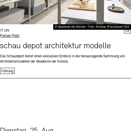
© Akademie der Künste / Foto: Andreas [FranzXaver] Süß
Uhrzeit:
17 Uhr
DE
Standort
Pariser Platz
schau depot architektur modelle
Das Schaudepot bietet einen exklusiven Einblick in die herausragende Sammlung von
Architekturmodellen der Akademie der Künste.
Führung
Dienstag, 25. Aug