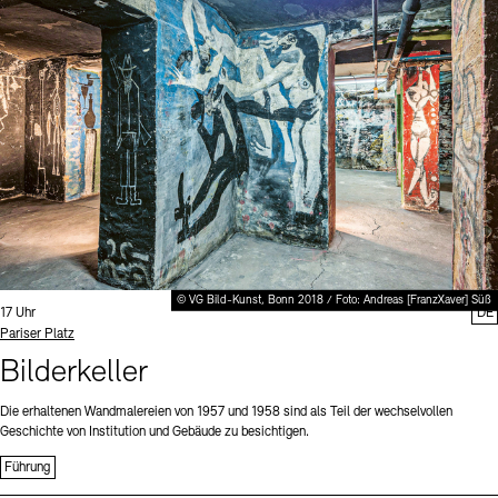
Digitale Sammlungen
Exil-Archive
Stellenangebote
Newsletter
Presse
Nachhaltigkeit
Kontakt
© VG Bild-Kunst, Bonn 2018 / Foto: Andreas [FranzXaver] Süß
Uhrzeit:
17 Uhr
DE
Standort
Pariser Platz
Bilderkeller
Die erhaltenen Wandmalereien von 1957 und 1958 sind als Teil der wechselvollen
Geschichte von Institution und Gebäude zu besichtigen.
Führung