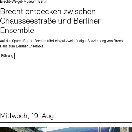
Standort
Brecht-Weigel-Museum, Berlin
Brecht entdecken zwischen
Chausseestraße und Berliner
Ensemble
Auf den Spuren Bertolt Brechts führt ein gut zweistündiger Spaziergang vom Brecht-
Haus zum Berliner Ensemble.
Führung
Mittwoch, 19. Aug
Events (1)
Sprache