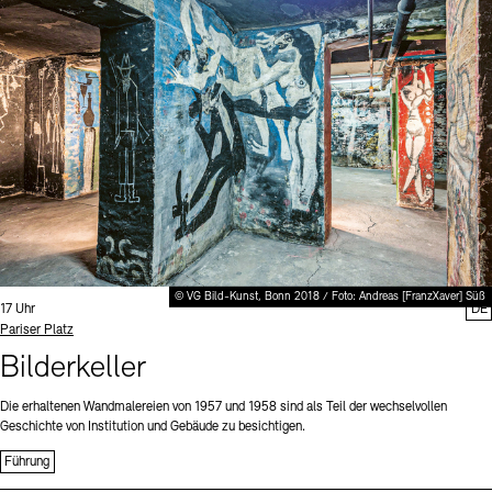
Digitale Sammlungen
Exil-Archive
Stellenangebote
Newsletter
Presse
Nachhaltigkeit
Kontakt
© VG Bild-Kunst, Bonn 2018 / Foto: Andreas [FranzXaver] Süß
Uhrzeit:
17 Uhr
DE
Standort
Pariser Platz
Bilderkeller
Die erhaltenen Wandmalereien von 1957 und 1958 sind als Teil der wechselvollen
Geschichte von Institution und Gebäude zu besichtigen.
Führung