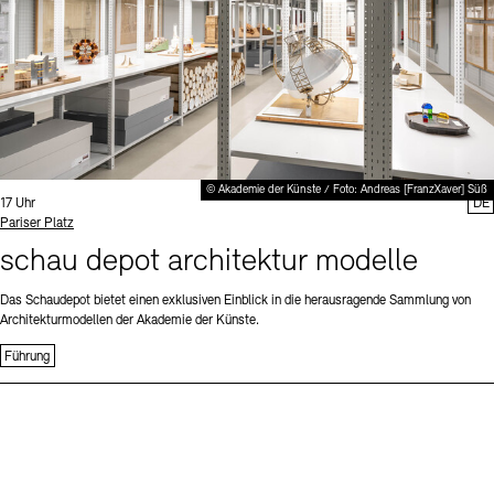
© Akademie der Künste / Foto: Andreas [FranzXaver] Süß
Uhrzeit:
17 Uhr
DE
Standort
Pariser Platz
schau depot architektur modelle
Das Schaudepot bietet einen exklusiven Einblick in die herausragende Sammlung von
Architekturmodellen der Akademie der Künste.
Führung