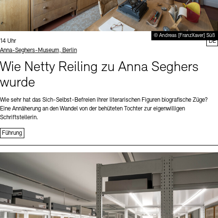
© Andreas [FranzXaver] Süß
Uhrzeit:
14 Uhr
DE
Standort
Anna-Seghers-Museum, Berlin
Wie Netty Reiling zu Anna Seghers
wurde
Wie sehr hat das Sich-Selbst-Befreien ihrer literarischen Figuren biografische Züge?
Eine Annäherung an den Wandel von der behüteten Tochter zur eigenwilligen
Schriftstellerin.
Führung
Sprache