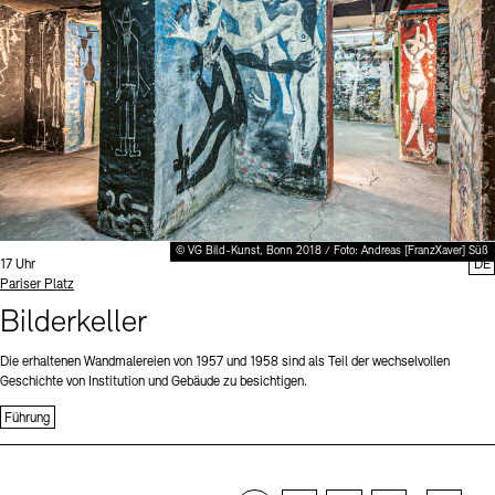
© VG Bild-Kunst, Bonn 2018 / Foto: Andreas [FranzXaver] Süß
Uhrzeit:
17 Uhr
DE
Standort
Pariser Platz
Bilderkeller
Die erhaltenen Wandmalereien von 1957 und 1958 sind als Teil der wechselvollen
Geschichte von Institution und Gebäude zu besichtigen.
Führung