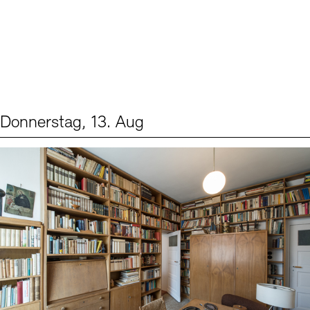
Donnerstag, 13. Aug
Events (2)
Sprache