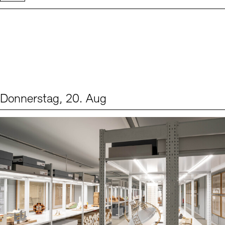
Donnerstag, 20. Aug
Events (1)
Sprache