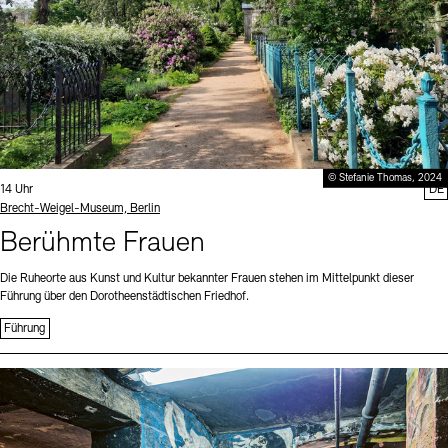
© Stefanie Thomas, 2024
Uhrzeit:
14 Uhr
DE
Standort
Brecht-Weigel-Museum, Berlin
Berühmte Frauen
Die Ruheorte aus Kunst und Kultur bekannter Frauen stehen im Mittelpunkt dieser
Führung über den Dorotheenstädtischen Friedhof.
Führung
Sprache