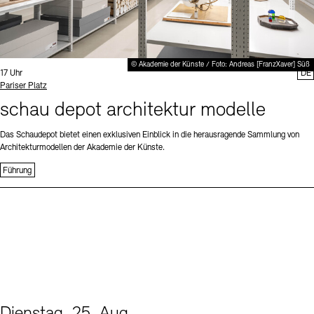
© Akademie der Künste / Foto: Andreas [FranzXaver] Süß
Uhrzeit:
17 Uhr
DE
Standort
Pariser Platz
schau depot architektur modelle
Das Schaudepot bietet einen exklusiven Einblick in die herausragende Sammlung von
Architekturmodellen der Akademie der Künste.
Führung
Dienstag, 25. Aug