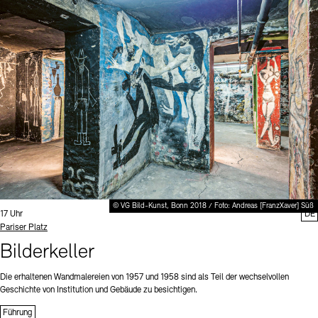
© VG Bild-Kunst, Bonn 2018 / Foto: Andreas [FranzXaver] Süß
Uhrzeit:
17 Uhr
DE
Standort
Pariser Platz
Bilderkeller
Die erhaltenen Wandmalereien von 1957 und 1958 sind als Teil der wechselvollen
Geschichte von Institution und Gebäude zu besichtigen.
Führung