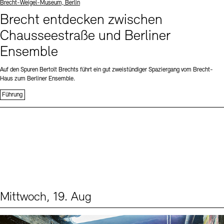
Standort
Brecht-Weigel-Museum, Berlin
Brecht entdecken zwischen
Chausseestraße und Berliner
Ensemble
Auf den Spuren Bertolt Brechts führt ein gut zweistündiger Spaziergang vom Brecht-
Haus zum Berliner Ensemble.
Führung
Mittwoch, 19. Aug
Events (1)
Sprache