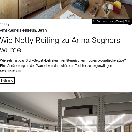
© Andreas [FranzXaver] Süß
Uhrzeit:
14 Uhr
DE
Standort
Anna-Seghers-Museum, Berlin
Wie Netty Reiling zu Anna Seghers
wurde
Wie sehr hat das Sich-Selbst-Befreien ihrer literarischen Figuren biografische Züge?
Eine Annäherung an den Wandel von der behüteten Tochter zur eigenwilligen
Schriftstellerin.
Führung
Sprache