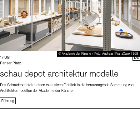
© Akademie der Künste / Foto: Andreas [FranzXaver] Süß
Uhrzeit:
17 Uhr
DE
Standort
Pariser Platz
schau depot architektur modelle
Das Schaudepot bietet einen exklusiven Einblick in die herausragende Sammlung von
Architekturmodellen der Akademie der Künste.
Führung