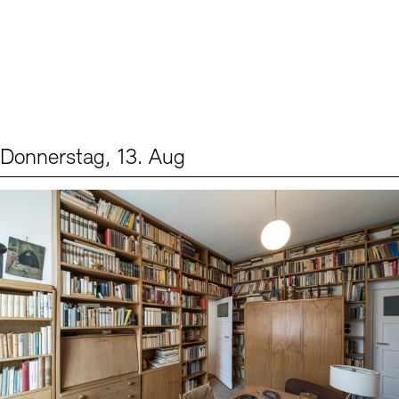
Donnerstag, 13. Aug
Events (2)
Sprache