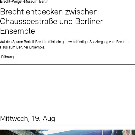
Standort
Brecht-Weigel-Museum, Berlin
Brecht entdecken zwischen
Chausseestraße und Berliner
Ensemble
Auf den Spuren Bertolt Brechts führt ein gut zweistündiger Spaziergang vom Brecht-
Haus zum Berliner Ensemble.
Führung
Mittwoch, 19. Aug
Events (1)
Sprache