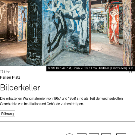
© VG Bild-Kunst, Bonn 2018 / Foto: Andreas [FranzXaver] Süß
Uhrzeit:
17 Uhr
DE
Standort
Pariser Platz
Bilderkeller
Die erhaltenen Wandmalereien von 1957 und 1958 sind als Teil der wechselvollen
Geschichte von Institution und Gebäude zu besichtigen.
Führung