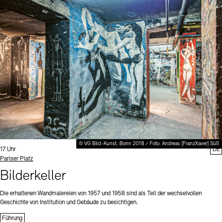
© VG Bild-Kunst, Bonn 2018 / Foto: Andreas [FranzXaver] Süß
Uhrzeit:
17 Uhr
DE
Standort
Pariser Platz
Bilderkeller
Die erhaltenen Wandmalereien von 1957 und 1958 sind als Teil der wechselvollen
Geschichte von Institution und Gebäude zu besichtigen.
Führung