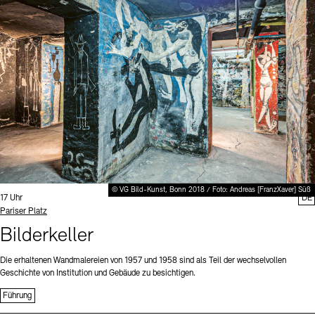
Digitale Sammlungen
Exil-Archive
Stellenangebote
Newsletter
Presse
Nachhaltigkeit
Kontakt
© VG Bild-Kunst, Bonn 2018 / Foto: Andreas [FranzXaver] Süß
Uhrzeit:
17 Uhr
DE
Standort
Pariser Platz
Bilderkeller
Die erhaltenen Wandmalereien von 1957 und 1958 sind als Teil der wechselvollen
Geschichte von Institution und Gebäude zu besichtigen.
Führung