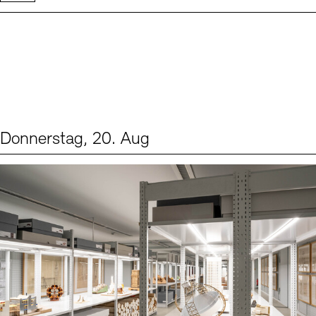
Donnerstag, 20. Aug
Events (1)
Sprache