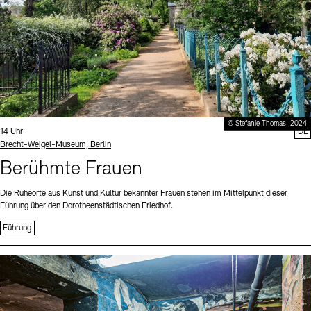
© Stefanie Thomas, 2024
Uhrzeit:
14 Uhr
DE
Standort
Brecht-Weigel-Museum, Berlin
Berühmte Frauen
Die Ruheorte aus Kunst und Kultur bekannter Frauen stehen im Mittelpunkt dieser
Führung über den Dorotheenstädtischen Friedhof.
Führung
Sprache