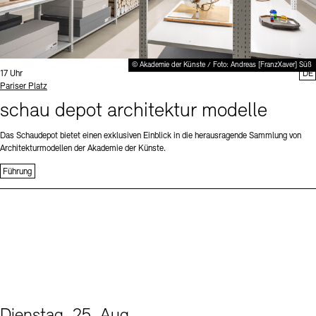
© Akademie der Künste / Foto: Andreas [FranzXaver] Süß
Uhrzeit:
17 Uhr
DE
Standort
Pariser Platz
schau depot architektur modelle
Das Schaudepot bietet einen exklusiven Einblick in die herausragende Sammlung von
Architekturmodellen der Akademie der Künste.
Führung
Dienstag, 25. Aug