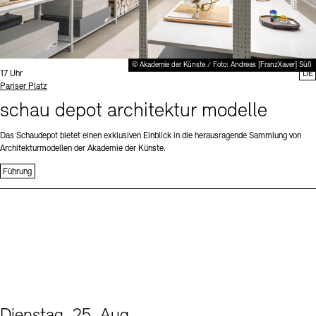
© Akademie der Künste / Foto: Andreas [FranzXaver] Süß
Uhrzeit:
17 Uhr
DE
Standort
Pariser Platz
schau depot architektur modelle
Das Schaudepot bietet einen exklusiven Einblick in die herausragende Sammlung von
Architekturmodellen der Akademie der Künste.
Führung
Dienstag, 25. Aug