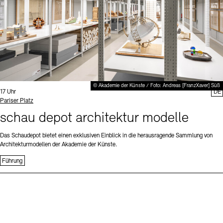
© Akademie der Künste / Foto: Andreas [FranzXaver] Süß
Uhrzeit:
17 Uhr
DE
Standort
Pariser Platz
schau depot architektur modelle
Das Schaudepot bietet einen exklusiven Einblick in die herausragende Sammlung von
Architekturmodellen der Akademie der Künste.
Führung