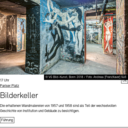
Digitale Sammlungen
Exil-Archive
Stellenangebote
Newsletter
Presse
Nachhaltigkeit
Kontakt
© VG Bild-Kunst, Bonn 2018 / Foto: Andreas [FranzXaver] Süß
Uhrzeit:
17 Uhr
DE
Standort
Pariser Platz
Bilderkeller
Die erhaltenen Wandmalereien von 1957 und 1958 sind als Teil der wechselvollen
Geschichte von Institution und Gebäude zu besichtigen.
Führung