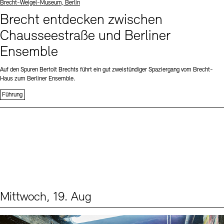
Standort
Brecht-Weigel-Museum, Berlin
Brecht entdecken zwischen
Chausseestraße und Berliner
Ensemble
Auf den Spuren Bertolt Brechts führt ein gut zweistündiger Spaziergang vom Brecht-
Haus zum Berliner Ensemble.
Führung
Mittwoch, 19. Aug
Events (1)
Sprache