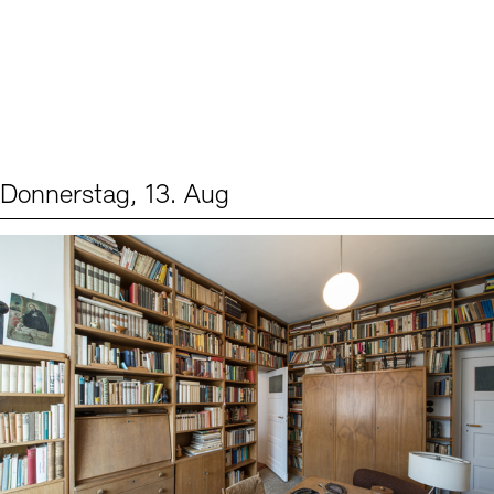
Donnerstag, 13. Aug
Events (2)
Sprache