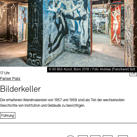
© VG Bild-Kunst, Bonn 2018 / Foto: Andreas [FranzXaver] Süß
Uhrzeit:
17 Uhr
DE
Standort
Pariser Platz
Bilderkeller
Die erhaltenen Wandmalereien von 1957 und 1958 sind als Teil der wechselvollen
Geschichte von Institution und Gebäude zu besichtigen.
Führung