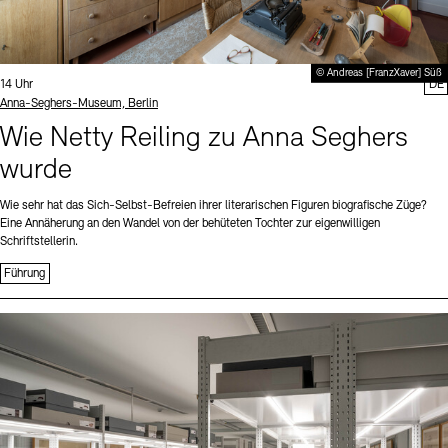
© Andreas [FranzXaver] Süß
Uhrzeit:
14 Uhr
DE
Standort
Anna-Seghers-Museum, Berlin
Wie Netty Reiling zu Anna Seghers
wurde
Wie sehr hat das Sich-Selbst-Befreien ihrer literarischen Figuren biografische Züge?
Eine Annäherung an den Wandel von der behüteten Tochter zur eigenwilligen
Schriftstellerin.
Führung
Sprache