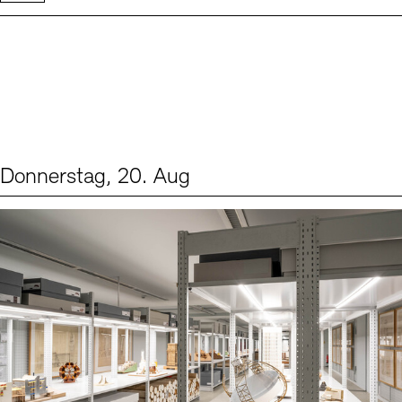
Donnerstag, 20. Aug
Events (1)
Sprache