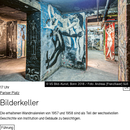
© VG Bild-Kunst, Bonn 2018 / Foto: Andreas [FranzXaver] Süß
Uhrzeit:
17 Uhr
DE
Standort
Pariser Platz
Bilderkeller
Die erhaltenen Wandmalereien von 1957 und 1958 sind als Teil der wechselvollen
Geschichte von Institution und Gebäude zu besichtigen.
Führung