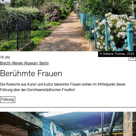
© Stefanie Thomas, 2024
Uhrzeit:
14 Uhr
DE
Standort
Brecht-Weigel-Museum, Berlin
Berühmte Frauen
Die Ruheorte aus Kunst und Kultur bekannter Frauen stehen im Mittelpunkt dieser
Führung über den Dorotheenstädtischen Friedhof.
Führung
Sprache