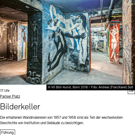
© VG Bild-Kunst, Bonn 2018 / Foto: Andreas [FranzXaver] Süß
Uhrzeit:
17 Uhr
DE
Standort
Pariser Platz
Bilderkeller
Die erhaltenen Wandmalereien von 1957 und 1958 sind als Teil der wechselvollen
Geschichte von Institution und Gebäude zu besichtigen.
Führung