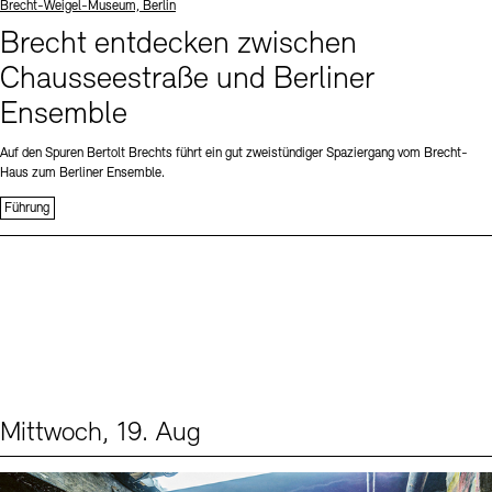
Standort
Brecht-Weigel-Museum, Berlin
Brecht entdecken zwischen
Chausseestraße und Berliner
Ensemble
Auf den Spuren Bertolt Brechts führt ein gut zweistündiger Spaziergang vom Brecht-
Haus zum Berliner Ensemble.
Führung
Mittwoch, 19. Aug
Events (1)
Sprache