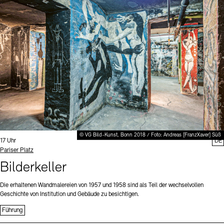
Digitale Sammlungen
Exil-Archive
Stellenangebote
Newsletter
Presse
Nachhaltigkeit
Kontakt
© VG Bild-Kunst, Bonn 2018 / Foto: Andreas [FranzXaver] Süß
Uhrzeit:
17 Uhr
DE
Standort
Pariser Platz
Bilderkeller
Die erhaltenen Wandmalereien von 1957 und 1958 sind als Teil der wechselvollen
Geschichte von Institution und Gebäude zu besichtigen.
Führung