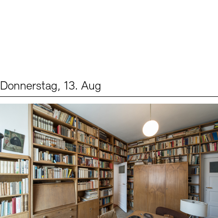
Donnerstag, 13. Aug
Events (2)
Sprache