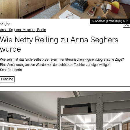
© Andreas [FranzXaver] Süß
Uhrzeit:
14 Uhr
DE
Standort
Anna-Seghers-Museum, Berlin
Wie Netty Reiling zu Anna Seghers
wurde
Wie sehr hat das Sich-Selbst-Befreien ihrer literarischen Figuren biografische Züge?
Eine Annäherung an den Wandel von der behüteten Tochter zur eigenwilligen
Schriftstellerin.
Führung
Sprache