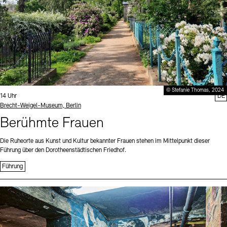
© Stefanie Thomas, 2024
Uhrzeit:
14 Uhr
DE
Standort
Brecht-Weigel-Museum, Berlin
Berühmte Frauen
Die Ruheorte aus Kunst und Kultur bekannter Frauen stehen im Mittelpunkt dieser
Führung über den Dorotheenstädtischen Friedhof.
Führung
Sprache