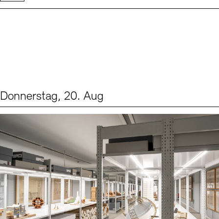
Donnerstag, 20. Aug
Events (1)
Sprache