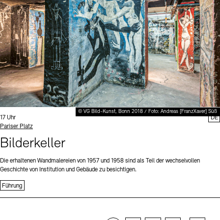
© VG Bild-Kunst, Bonn 2018 / Foto: Andreas [FranzXaver] Süß
Uhrzeit:
17 Uhr
DE
Standort
Pariser Platz
Bilderkeller
Die erhaltenen Wandmalereien von 1957 und 1958 sind als Teil der wechselvollen
Geschichte von Institution und Gebäude zu besichtigen.
Führung