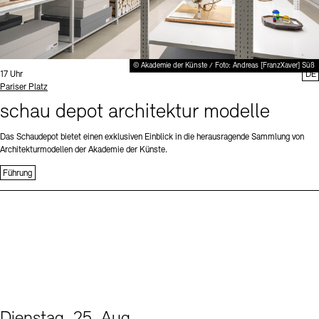
© Akademie der Künste / Foto: Andreas [FranzXaver] Süß
Uhrzeit:
17 Uhr
DE
Standort
Pariser Platz
schau depot architektur modelle
Das Schaudepot bietet einen exklusiven Einblick in die herausragende Sammlung von
Architekturmodellen der Akademie der Künste.
Führung
Dienstag, 25. Aug