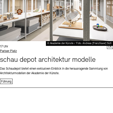
© Akademie der Künste / Foto: Andreas [FranzXaver] Süß
Uhrzeit:
17 Uhr
DE
Standort
Pariser Platz
schau depot architektur modelle
Das Schaudepot bietet einen exklusiven Einblick in die herausragende Sammlung von
Architekturmodellen der Akademie der Künste.
Führung