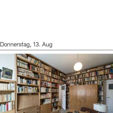
Donnerstag, 13. Aug
Events (2)
Sprache