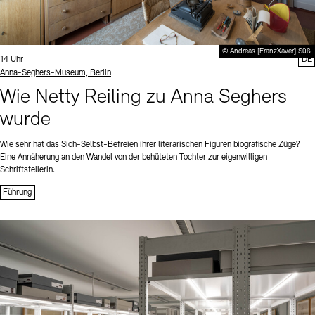
© Andreas [FranzXaver] Süß
Uhrzeit:
14 Uhr
DE
Standort
Anna-Seghers-Museum, Berlin
Wie Netty Reiling zu Anna Seghers
wurde
Wie sehr hat das Sich-Selbst-Befreien ihrer literarischen Figuren biografische Züge?
Eine Annäherung an den Wandel von der behüteten Tochter zur eigenwilligen
Schriftstellerin.
Führung
Sprache