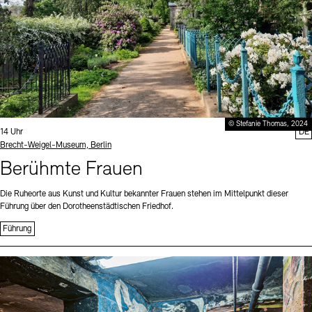
© Stefanie Thomas, 2024
Uhrzeit:
14 Uhr
DE
Standort
Brecht-Weigel-Museum, Berlin
Berühmte Frauen
Die Ruheorte aus Kunst und Kultur bekannter Frauen stehen im Mittelpunkt dieser
Führung über den Dorotheenstädtischen Friedhof.
Führung
Sprache