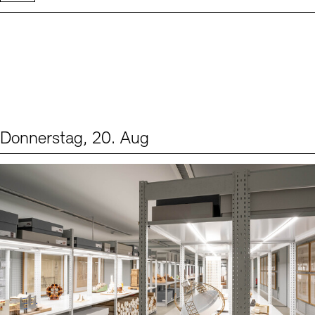
Donnerstag, 20. Aug
Events (1)
Sprache