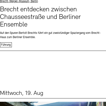
Standort
Brecht-Weigel-Museum, Berlin
Brecht entdecken zwischen
Chausseestraße und Berliner
Ensemble
Auf den Spuren Bertolt Brechts führt ein gut zweistündiger Spaziergang vom Brecht-
Haus zum Berliner Ensemble.
Führung
Mittwoch, 19. Aug
Events (1)
Sprache