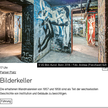
Digitale Sammlungen
Exil-Archive
Stellenangebote
Newsletter
Presse
Nachhaltigkeit
Kontakt
© VG Bild-Kunst, Bonn 2018 / Foto: Andreas [FranzXaver] Süß
Uhrzeit:
17 Uhr
DE
Standort
Pariser Platz
Bilderkeller
Die erhaltenen Wandmalereien von 1957 und 1958 sind als Teil der wechselvollen
Geschichte von Institution und Gebäude zu besichtigen.
Führung