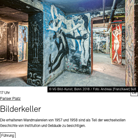
© VG Bild-Kunst, Bonn 2018 / Foto: Andreas [FranzXaver] Süß
Uhrzeit:
17 Uhr
DE
Standort
Pariser Platz
Bilderkeller
Die erhaltenen Wandmalereien von 1957 und 1958 sind als Teil der wechselvollen
Geschichte von Institution und Gebäude zu besichtigen.
Führung