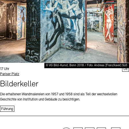
© VG Bild-Kunst, Bonn 2018 / Foto: Andreas [FranzXaver] Süß
Uhrzeit:
17 Uhr
DE
Standort
Pariser Platz
Bilderkeller
Die erhaltenen Wandmalereien von 1957 und 1958 sind als Teil der wechselvollen
Geschichte von Institution und Gebäude zu besichtigen.
Führung