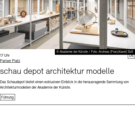
© Akademie der Künste / Foto: Andreas [FranzXaver] Süß
Uhrzeit:
17 Uhr
DE
Standort
Pariser Platz
schau depot architektur modelle
Das Schaudepot bietet einen exklusiven Einblick in die herausragende Sammlung von
Architekturmodellen der Akademie der Künste.
Führung