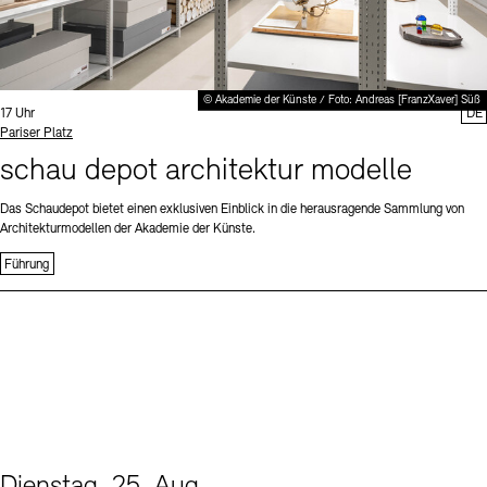
© Akademie der Künste / Foto: Andreas [FranzXaver] Süß
Uhrzeit:
17 Uhr
DE
Standort
Pariser Platz
schau depot architektur modelle
Das Schaudepot bietet einen exklusiven Einblick in die herausragende Sammlung von
Architekturmodellen der Akademie der Künste.
Führung
Dienstag, 25. Aug