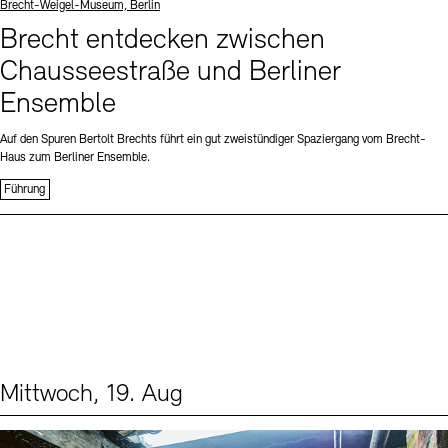
Standort
Brecht-Weigel-Museum, Berlin
Brecht entdecken zwischen
Chausseestraße und Berliner
Ensemble
Auf den Spuren Bertolt Brechts führt ein gut zweistündiger Spaziergang vom Brecht-
Haus zum Berliner Ensemble.
Führung
Mittwoch, 19. Aug
Events (1)
Sprache