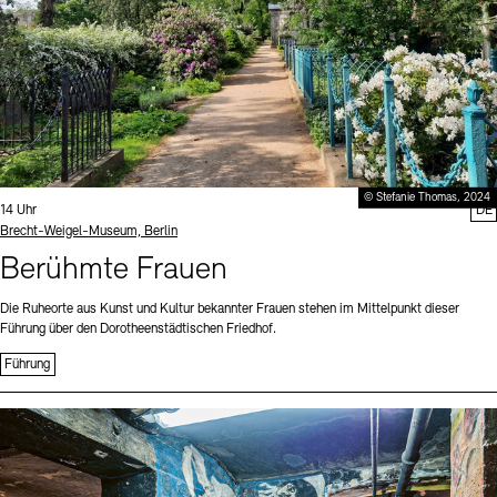
© Stefanie Thomas, 2024
Uhrzeit:
14 Uhr
DE
Standort
Brecht-Weigel-Museum, Berlin
Berühmte Frauen
Die Ruheorte aus Kunst und Kultur bekannter Frauen stehen im Mittelpunkt dieser
Führung über den Dorotheenstädtischen Friedhof.
Führung
Sprache