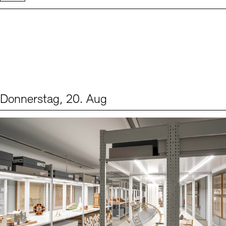
Donnerstag, 20. Aug
Events (1)
Sprache