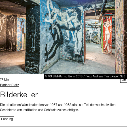
Digitale Sammlungen
Exil-Archive
Stellenangebote
Newsletter
Presse
Nachhaltigkeit
Kontakt
© VG Bild-Kunst, Bonn 2018 / Foto: Andreas [FranzXaver] Süß
Uhrzeit:
17 Uhr
DE
Standort
Pariser Platz
Bilderkeller
Die erhaltenen Wandmalereien von 1957 und 1958 sind als Teil der wechselvollen
Geschichte von Institution und Gebäude zu besichtigen.
Führung