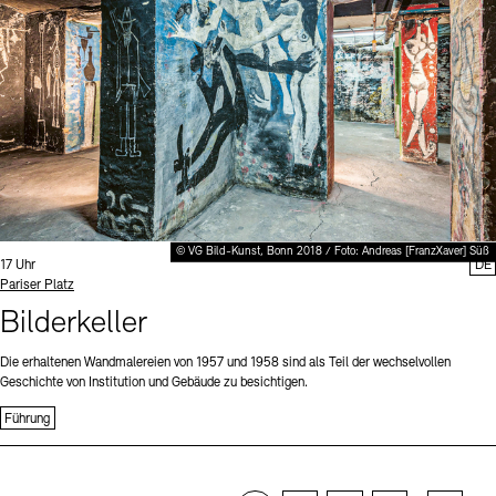
© VG Bild-Kunst, Bonn 2018 / Foto: Andreas [FranzXaver] Süß
Uhrzeit:
17 Uhr
DE
Standort
Pariser Platz
Bilderkeller
Die erhaltenen Wandmalereien von 1957 und 1958 sind als Teil der wechselvollen
Geschichte von Institution und Gebäude zu besichtigen.
Führung