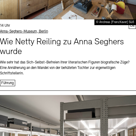
© Andreas [FranzXaver] Süß
Uhrzeit:
14 Uhr
DE
Standort
Anna-Seghers-Museum, Berlin
Wie Netty Reiling zu Anna Seghers
wurde
Wie sehr hat das Sich-Selbst-Befreien ihrer literarischen Figuren biografische Züge?
Eine Annäherung an den Wandel von der behüteten Tochter zur eigenwilligen
Schriftstellerin.
Führung
Sprache