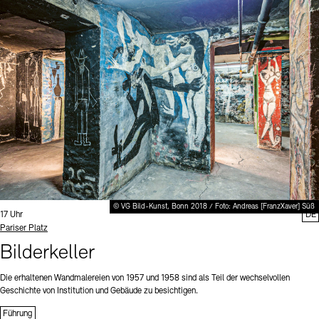
© VG Bild-Kunst, Bonn 2018 / Foto: Andreas [FranzXaver] Süß
Uhrzeit:
17 Uhr
DE
Standort
Pariser Platz
Bilderkeller
Die erhaltenen Wandmalereien von 1957 und 1958 sind als Teil der wechselvollen
Geschichte von Institution und Gebäude zu besichtigen.
Führung