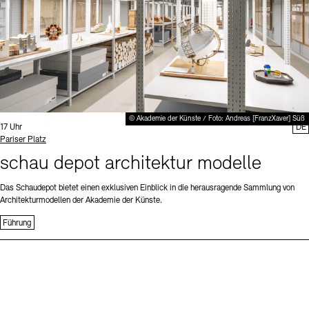
© Akademie der Künste / Foto: Andreas [FranzXaver] Süß
Uhrzeit:
17 Uhr
DE
Standort
Pariser Platz
schau depot architektur modelle
Das Schaudepot bietet einen exklusiven Einblick in die herausragende Sammlung von
Architekturmodellen der Akademie der Künste.
Führung