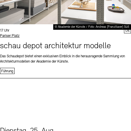
© Akademie der Künste / Foto: Andreas [FranzXaver] Süß
Uhrzeit:
17 Uhr
DE
Standort
Pariser Platz
schau depot architektur modelle
Das Schaudepot bietet einen exklusiven Einblick in die herausragende Sammlung von
Architekturmodellen der Akademie der Künste.
Führung
Dienstag, 25. Aug