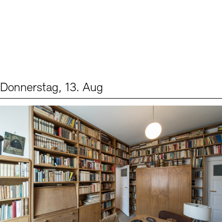
Donnerstag, 13. Aug
Events (2)
Sprache