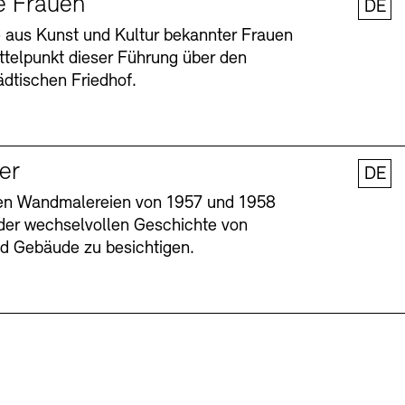
e Frauen
DE
 aus Kunst und Kultur bekannter Frauen
ttelpunkt dieser Führung über den
dtischen Friedhof.
ler
DE
nen Wandmalereien von 1957 und 1958
l der wechselvollen Geschichte von
Barrierefreiheit
Barrierefreiheit
Newsletter
Newsletter
Presse
Presse
und Gebäude zu besichtigen.