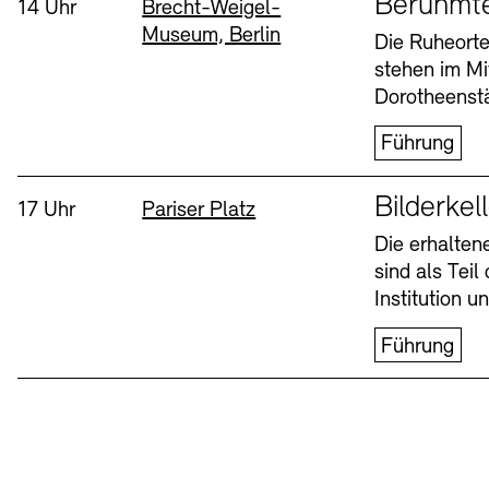
Berühmt
Uhrzeit:
Standort
14 Uhr
Brecht-Weigel-
Museum, Berlin
Buchläden
Vermittlungsprogramm
Die Ruheorte
stehen im Mi
Mittwoch, 12. Aug
Dorotheenstä
Führung
Sprache
Bilderkel
Uhrzeit:
Standort
17 Uhr
Pariser Platz
Die erhalte
sind als Tei
Tickets und Preise
Tickets und Preise
Öffnungszeiten
Öffnungszeiten
Institution 
Führung