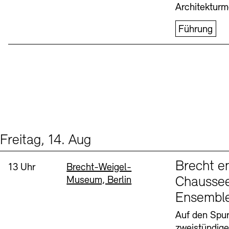
Architekturm
Führung
Freitag, 14. Aug
Events (1)
Sprache
Brecht e
Uhrzeit:
Standort
13 Uhr
Brecht-Weigel-
Museum, Berlin
Chaussee
Ensembl
Auf den Spur
zweistündig