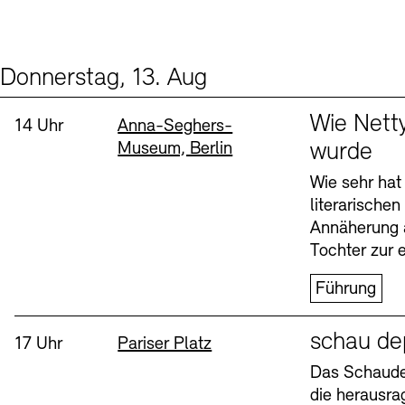
Donnerstag, 13. Aug
Events (2)
Sprache
Wie Nett
Uhrzeit:
Standort
14 Uhr
Anna-Seghers-
Museum, Berlin
wurde
Wie sehr hat
literarische
Annäherung 
Tochter zur e
Führung
Sprache
schau de
Uhrzeit:
Standort
17 Uhr
Pariser Platz
Das Schaudep
die herausr