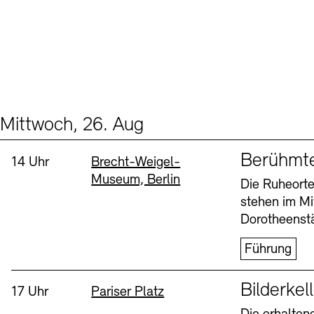
Mittwoch, 26. Aug
Events (2)
Sprache
Berühmt
Uhrzeit:
Standort
14 Uhr
Brecht-Weigel-
Museum, Berlin
Die Ruheorte
stehen im Mi
Dorotheenstä
Führung
Sprache
Bilderkel
Uhrzeit:
Standort
17 Uhr
Pariser Platz