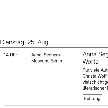
Dienstag, 25. Aug
Events (1)
Sprache
Anna Seg
Uhrzeit:
Standort
14 Uhr
Anna-Seghers-
Museum, Berlin
Worte
Für viele Au
Christa Wolf
vielschichti
literarischer 
Führung