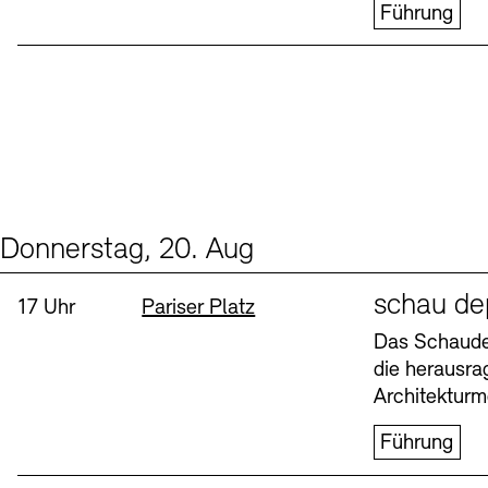
Führung
Donnerstag, 20. Aug
Events (1)
Sprache
schau de
Uhrzeit:
Standort
17 Uhr
Pariser Platz
Das Schaudep
die herausr
Architekturm
Führung