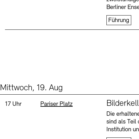
Berliner Ens
Führung
Mittwoch, 19. Aug
Events (1)
Sprache
Bilderkel
Uhrzeit:
Standort
17 Uhr
Pariser Platz
Die erhalte
sind als Tei
Institution 