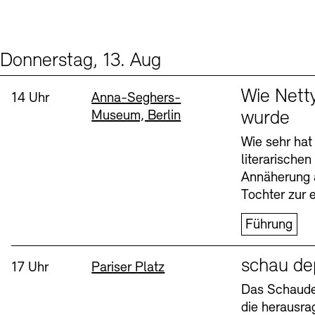
Donnerstag, 13. Aug
Events (2)
Sprache
Wie Nett
Uhrzeit:
Standort
14 Uhr
Anna-Seghers-
Museum, Berlin
wurde
Wie sehr hat
literarische
Annäherung 
Tochter zur e
Führung
Sprache
schau de
Uhrzeit:
Standort
17 Uhr
Pariser Platz
Das Schaudep
die herausr