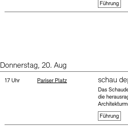
Führung
Donnerstag, 20. Aug
Events (1)
Sprache
schau de
Uhrzeit:
Standort
17 Uhr
Pariser Platz
Das Schaudep
die herausr
Architekturm
Führung