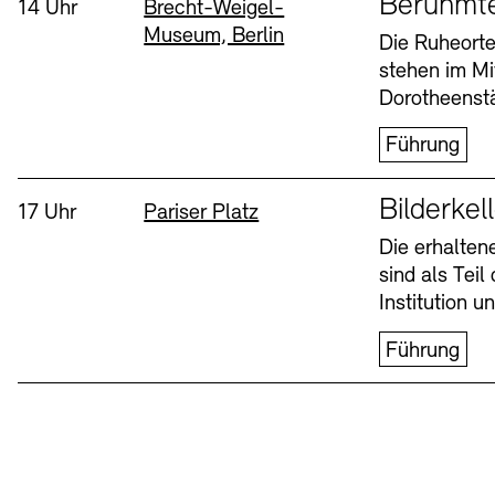
Berühmt
Uhrzeit:
Standort
14 Uhr
Brecht-Weigel-
Museum, Berlin
Buchläden
Vermittlungsprogramm
Die Ruheorte
stehen im Mi
Mittwoch, 12. Aug
Dorotheenstä
Führung
Sprache
Bilderkel
Uhrzeit:
Standort
17 Uhr
Pariser Platz
Die erhalte
sind als Tei
Tickets und Preise
Tickets und Preise
Öffnungszeiten
Öffnungszeiten
Institution 
Führung