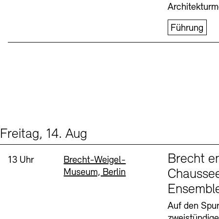
Architekturm
Führung
Freitag, 14. Aug
Events (1)
Sprache
Brecht e
Uhrzeit:
Standort
13 Uhr
Brecht-Weigel-
Museum, Berlin
Chaussee
Ensembl
Auf den Spur
zweistündig