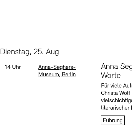
Dienstag, 25. Aug
Events (1)
Sprache
Anna Seg
Uhrzeit:
Standort
14 Uhr
Anna-Seghers-
Museum, Berlin
Worte
Für viele Au
Christa Wolf
vielschichti
literarischer 
Führung