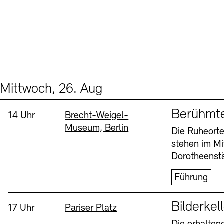
Mittwoch, 26. Aug
Events (2)
Sprache
Berühmt
Uhrzeit:
Standort
14 Uhr
Brecht-Weigel-
Museum, Berlin
Die Ruheorte
stehen im Mi
Dorotheenstä
Führung
Sprache
Bilderkel
Uhrzeit:
Standort
17 Uhr
Pariser Platz