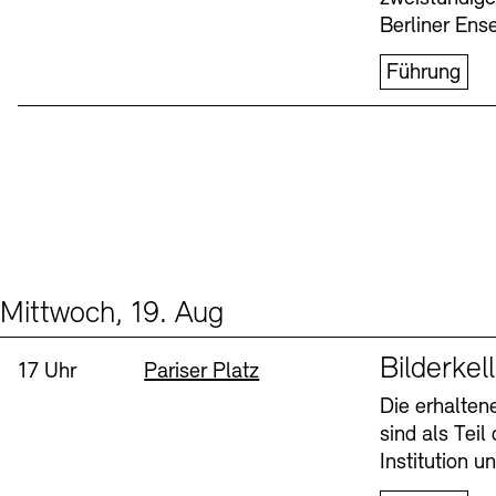
Berliner Ens
Führung
Mittwoch, 19. Aug
Events (1)
Sprache
Bilderkel
Uhrzeit:
Standort
17 Uhr
Pariser Platz
Die erhalte
sind als Tei
Institution 