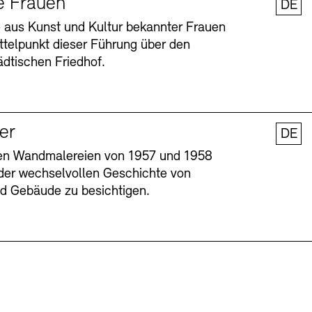
e Frauen
DE
 aus Kunst und Kultur bekannter Frauen
ttelpunkt dieser Führung über den
dtischen Friedhof.
ler
DE
nen Wandmalereien von 1957 und 1958
l der wechselvollen Geschichte von
Barrierefreiheit
Barrierefreiheit
Newsletter
Newsletter
Presse
Presse
und Gebäude zu besichtigen.