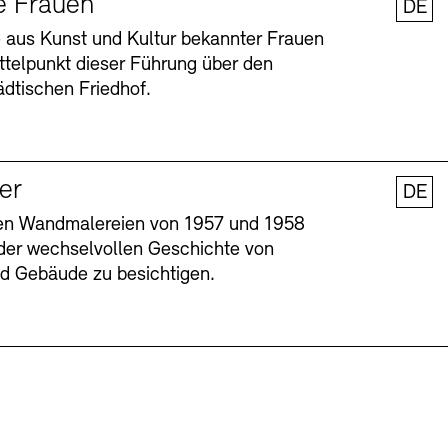
e Frauen
DE
 aus Kunst und Kultur bekannter Frauen
ttelpunkt dieser Führung über den
dtischen Friedhof.
ler
DE
nen Wandmalereien von 1957 und 1958
l der wechselvollen Geschichte von
Barrierefreiheit
Barrierefreiheit
Newsletter
Newsletter
Presse
Presse
und Gebäude zu besichtigen.