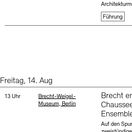
Architekturm
Führung
Freitag, 14. Aug
Events (1)
Sprache
Brecht e
Uhrzeit:
Standort
13 Uhr
Brecht-Weigel-
Museum, Berlin
Chaussee
Ensembl
Auf den Spur
zweistündig