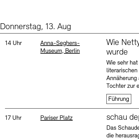
Donnerstag, 13. Aug
Events (2)
Sprache
Wie Nett
Uhrzeit:
Standort
14 Uhr
Anna-Seghers-
Museum, Berlin
wurde
Wie sehr hat
literarische
Annäherung 
Tochter zur e
Führung
Sprache
schau de
Uhrzeit:
Standort
17 Uhr
Pariser Platz
Das Schaudep
die herausr