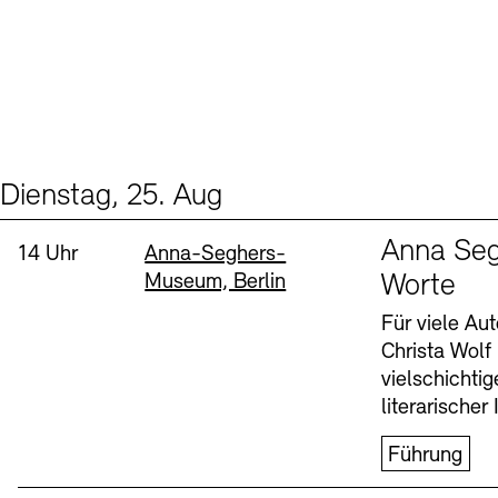
Dienstag, 25. Aug
Events (1)
Sprache
Anna Seg
Uhrzeit:
Standort
14 Uhr
Anna-Seghers-
Museum, Berlin
Worte
Für viele Au
Christa Wolf
vielschichti
literarischer 
Führung