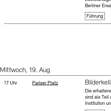
Berliner Ens
Führung
Mittwoch, 19. Aug
Events (1)
Sprache
Bilderkel
Uhrzeit:
Standort
17 Uhr
Pariser Platz
Die erhalte
sind als Tei
Institution 