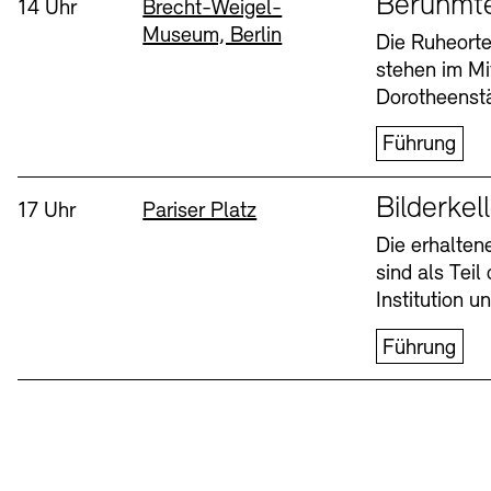
Berühmt
Uhrzeit:
Standort
14 Uhr
Brecht-Weigel-
Museum, Berlin
Buchläden
Vermittlungsprogramm
Die Ruheorte
stehen im Mi
Mittwoch, 12. Aug
Dorotheenstä
Führung
Sprache
Bilderkel
Uhrzeit:
Standort
17 Uhr
Pariser Platz
Die erhalte
sind als Tei
Tickets und Preise
Tickets und Preise
Öffnungszeiten
Öffnungszeiten
Institution 
Führung