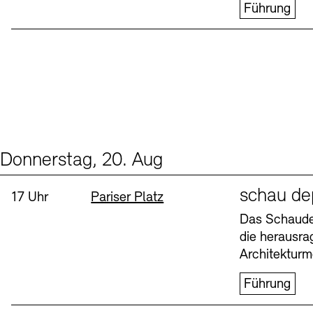
Führung
Donnerstag, 20. Aug
Events (1)
Sprache
schau de
Uhrzeit:
Standort
17 Uhr
Pariser Platz
Das Schaudep
die herausr
Architekturm
Führung