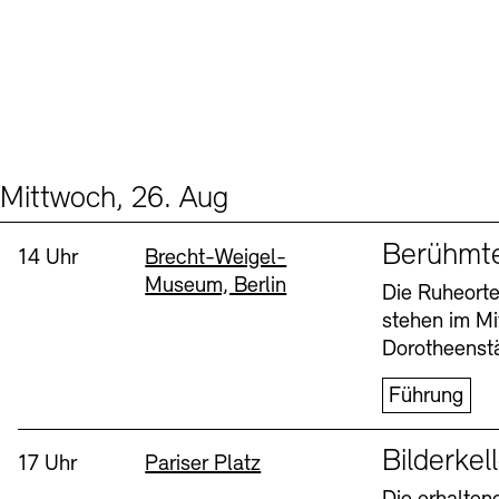
Mittwoch, 26. Aug
Events (2)
Sprache
Berühmt
Uhrzeit:
Standort
14 Uhr
Brecht-Weigel-
Museum, Berlin
Die Ruheorte
stehen im Mi
Dorotheenstä
Führung
Sprache
Bilderkel
Uhrzeit:
Standort
17 Uhr
Pariser Platz