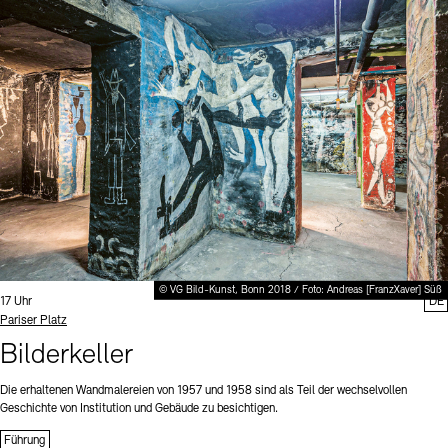
© VG Bild-Kunst, Bonn 2018 / Foto: Andreas [FranzXaver] Süß
Uhrzeit:
17 Uhr
DE
Standort
Pariser Platz
Bilderkeller
Die erhaltenen Wandmalereien von 1957 und 1958 sind als Teil der wechselvollen
Geschichte von Institution und Gebäude zu besichtigen.
Führung