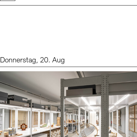
Donnerstag, 20. Aug
Events (1)
Sprache