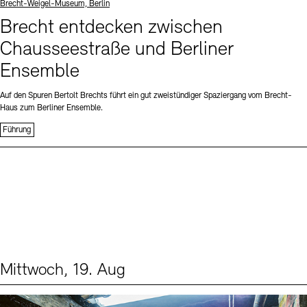
Standort
Brecht-Weigel-Museum, Berlin
Brecht entdecken zwischen
Chausseestraße und Berliner
Ensemble
Auf den Spuren Bertolt Brechts führt ein gut zweistündiger Spaziergang vom Brecht-
Haus zum Berliner Ensemble.
Führung
Mittwoch, 19. Aug
Events (1)
Sprache