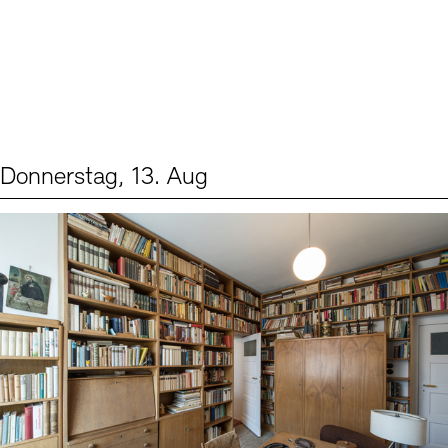
Donnerstag, 13. Aug
Events (2)
Sprache