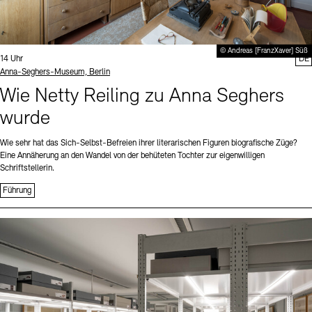
© Andreas [FranzXaver] Süß
Uhrzeit:
14 Uhr
DE
Standort
Anna-Seghers-Museum, Berlin
Wie Netty Reiling zu Anna Seghers
wurde
Wie sehr hat das Sich-Selbst-Befreien ihrer literarischen Figuren biografische Züge?
Eine Annäherung an den Wandel von der behüteten Tochter zur eigenwilligen
Schriftstellerin.
Führung
Sprache