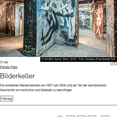
© VG Bild-Kunst, Bonn 2018 / Foto: Andreas [FranzXaver] Süß
Uhrzeit:
17 Uhr
DE
Standort
Pariser Platz
Bilderkeller
Die erhaltenen Wandmalereien von 1957 und 1958 sind als Teil der wechselvollen
Geschichte von Institution und Gebäude zu besichtigen.
Führung