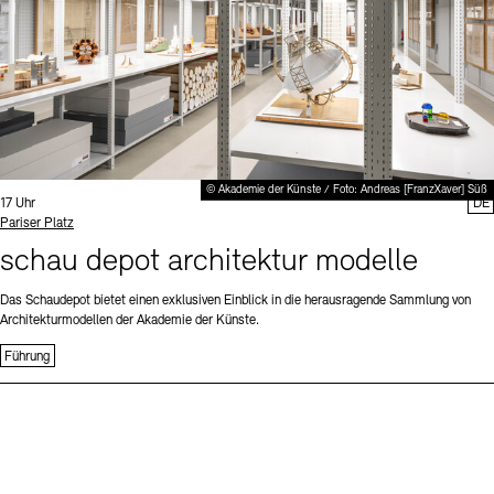
© Akademie der Künste / Foto: Andreas [FranzXaver] Süß
Uhrzeit:
17 Uhr
DE
Standort
Pariser Platz
schau depot architektur modelle
Das Schaudepot bietet einen exklusiven Einblick in die herausragende Sammlung von
Architekturmodellen der Akademie der Künste.
Führung