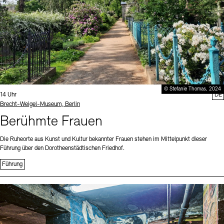
© Stefanie Thomas, 2024
Uhrzeit:
14 Uhr
DE
Standort
Brecht-Weigel-Museum, Berlin
Berühmte Frauen
Die Ruheorte aus Kunst und Kultur bekannter Frauen stehen im Mittelpunkt dieser
Führung über den Dorotheenstädtischen Friedhof.
Führung
Sprache