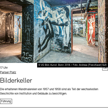
Digitale Sammlungen
Exil-Archive
Stellenangebote
Newsletter
Presse
Nachhaltigkeit
Kontakt
© VG Bild-Kunst, Bonn 2018 / Foto: Andreas [FranzXaver] Süß
Uhrzeit:
17 Uhr
DE
Standort
Pariser Platz
Bilderkeller
Die erhaltenen Wandmalereien von 1957 und 1958 sind als Teil der wechselvollen
Geschichte von Institution und Gebäude zu besichtigen.
Führung