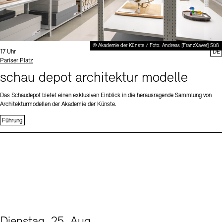
© Akademie der Künste / Foto: Andreas [FranzXaver] Süß
Uhrzeit:
17 Uhr
DE
Standort
Pariser Platz
schau depot architektur modelle
Das Schaudepot bietet einen exklusiven Einblick in die herausragende Sammlung von
Architekturmodellen der Akademie der Künste.
Führung
Dienstag, 25. Aug