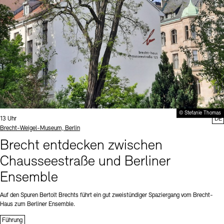
© Stefanie Thomas
Uhrzeit:
13 Uhr
DE
Standort
Brecht-Weigel-Museum, Berlin
Brecht entdecken zwischen
Chausseestraße und Berliner
Ensemble
Auf den Spuren Bertolt Brechts führt ein gut zweistündiger Spaziergang vom Brecht-
Haus zum Berliner Ensemble.
Führung