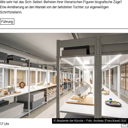
Wie sehr hat das Sich-Selbst-Befreien ihrer literarischen Figuren biografische Züge?
Eine Annäherung an den Wandel von der behüteten Tochter zur eigenwilligen
Schriftstellerin.
Führung
Sprache
© Akademie der Künste / Foto: Andreas [FranzXaver] Süß
Uhrzeit:
17 Uhr
DE