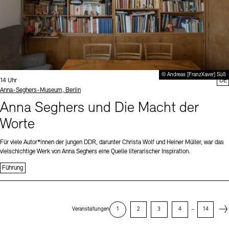
© Andreas [FranzXaver] Süß
Uhrzeit:
14 Uhr
DE
Standort
Anna-Seghers-Museum, Berlin
Anna Seghers und Die Macht der
Worte
Für viele Autor*innen der jungen DDR, darunter Christa Wolf und Heiner Müller, war das
vielschichtige Werk von Anna Seghers eine Quelle literarischer Inspiration.
Führung
Next
Veranstaltungen
1
2
3
4
–
14