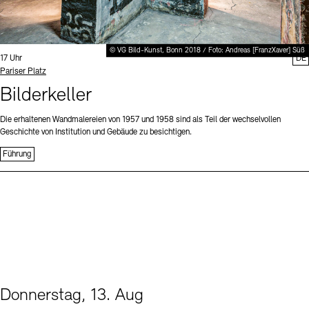
© VG Bild-Kunst, Bonn 2018 / Foto: Andreas [FranzXaver] Süß
Uhrzeit:
17 Uhr
DE
Standort
Pariser Platz
Bilderkeller
Die erhaltenen Wandmalereien von 1957 und 1958 sind als Teil der wechselvollen
Geschichte von Institution und Gebäude zu besichtigen.
Führung
Donnerstag, 13. Aug