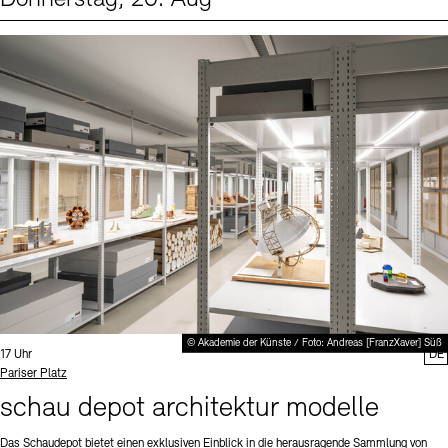
Events (1)
Sprache
© Akademie der Künste / Foto: Andreas [FranzXaver] Süß
Uhrzeit:
17 Uhr
DE
Standort
Pariser Platz
schau depot architektur modelle
Das Schaudepot bietet einen exklusiven Einblick in die herausragende Sammlung von