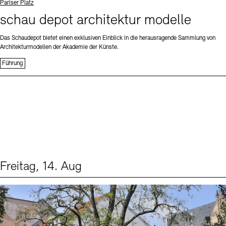
Standort
Pariser Platz
schau depot architektur modelle
Das Schaudepot bietet einen exklusiven Einblick in die herausragende Sammlung von
Architekturmodellen der Akademie der Künste.
Führung
Freitag, 14. Aug
Events (1)
Sprache