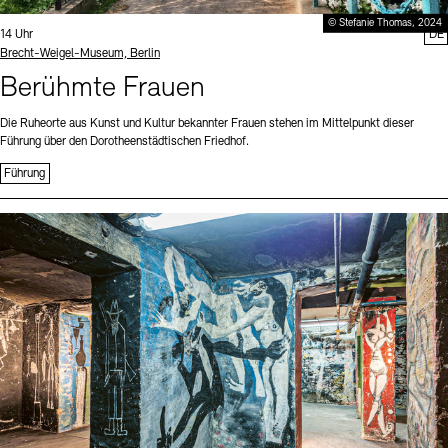
© Stefanie Thomas, 2024
Uhrzeit:
14 Uhr
DE
Standort
Brecht-Weigel-Museum, Berlin
Berühmte Frauen
Die Ruheorte aus Kunst und Kultur bekannter Frauen stehen im Mittelpunkt dieser
Führung über den Dorotheenstädtischen Friedhof.
Führung
Sprache