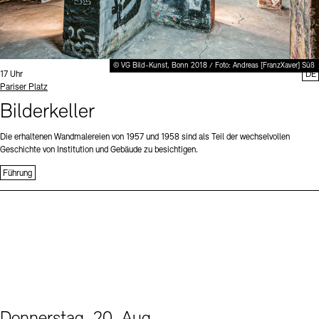
© VG Bild-Kunst, Bonn 2018 / Foto: Andreas [FranzXaver] Süß
Uhrzeit:
17 Uhr
DE
Standort
Pariser Platz
Bilderkeller
Die erhaltenen Wandmalereien von 1957 und 1958 sind als Teil der wechselvollen
Geschichte von Institution und Gebäude zu besichtigen.
Führung
Donnerstag, 20. Aug