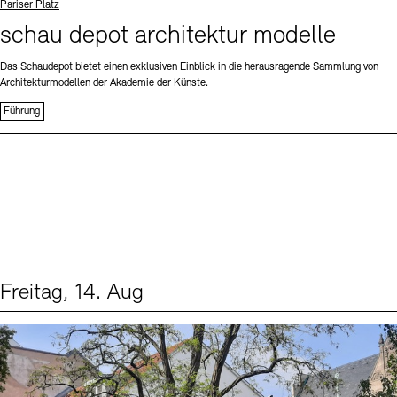
Standort
Pariser Platz
schau depot architektur modelle
Das Schaudepot bietet einen exklusiven Einblick in die herausragende Sammlung von
Architekturmodellen der Akademie der Künste.
Führung
Freitag, 14. Aug
Events (1)
Sprache