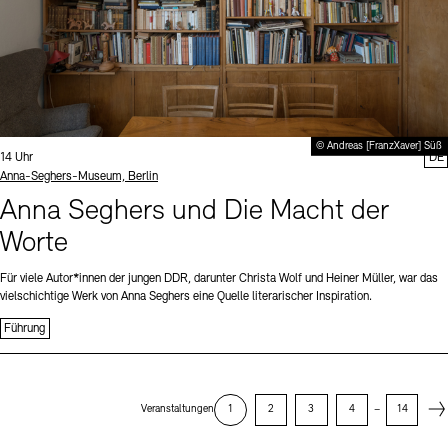
© Andreas [FranzXaver] Süß
Uhrzeit:
14 Uhr
DE
Standort
Anna-Seghers-Museum, Berlin
Anna Seghers und Die Macht der
Worte
Für viele Autor*innen der jungen DDR, darunter Christa Wolf und Heiner Müller, war das
vielschichtige Werk von Anna Seghers eine Quelle literarischer Inspiration.
Führung
Next
Veranstaltungen
1
2
3
4
–
14