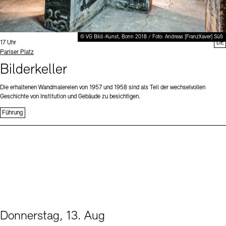
© VG Bild-Kunst, Bonn 2018 / Foto: Andreas [FranzXaver] Süß
Uhrzeit:
17 Uhr
DE
Standort
Pariser Platz
Bilderkeller
Die erhaltenen Wandmalereien von 1957 und 1958 sind als Teil der wechselvollen
Geschichte von Institution und Gebäude zu besichtigen.
Führung
Donnerstag, 13. Aug