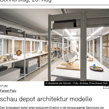
Events (1)
Sprache
© Akademie der Künste / Foto: Andreas [FranzXaver] Süß
Uhrzeit:
17 Uhr
DE
Standort
Pariser Platz
schau depot architektur modelle
Das Schaudepot bietet einen exklusiven Einblick in die herausragende Sammlung von