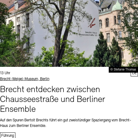
© Stefanie Thomas
Uhrzeit:
13 Uhr
DE
Standort
Brecht-Weigel-Museum, Berlin
Brecht entdecken zwischen
Chausseestraße und Berliner
Ensemble
Auf den Spuren Bertolt Brechts führt ein gut zweistündiger Spaziergang vom Brecht-
Haus zum Berliner Ensemble.
Führung