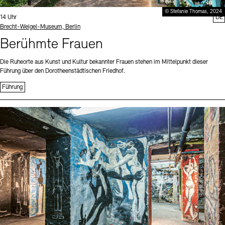
© Stefanie Thomas, 2024
Uhrzeit:
14 Uhr
DE
Standort
Brecht-Weigel-Museum, Berlin
Berühmte Frauen
Die Ruheorte aus Kunst und Kultur bekannter Frauen stehen im Mittelpunkt dieser
Führung über den Dorotheenstädtischen Friedhof.
Führung
Sprache