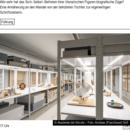
Wie sehr hat das Sich-Selbst-Befreien ihrer literarischen Figuren biografische Züge?
Eine Annäherung an den Wandel von der behüteten Tochter zur eigenwilligen
Schriftstellerin.
Führung
Sprache
© Akademie der Künste / Foto: Andreas [FranzXaver] Süß
Uhrzeit:
17 Uhr
DE