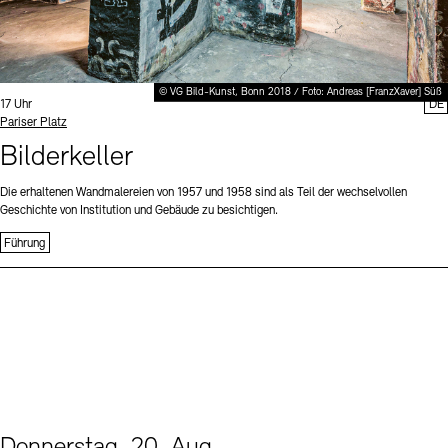
© VG Bild-Kunst, Bonn 2018 / Foto: Andreas [FranzXaver] Süß
Uhrzeit:
17 Uhr
DE
Standort
Pariser Platz
Bilderkeller
Die erhaltenen Wandmalereien von 1957 und 1958 sind als Teil der wechselvollen
Geschichte von Institution und Gebäude zu besichtigen.
Führung
Donnerstag, 20. Aug