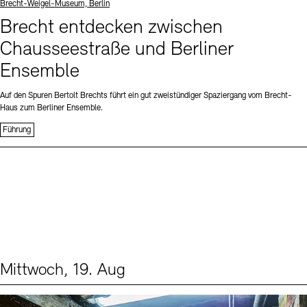
Standort
Brecht-Weigel-Museum, Berlin
Brecht entdecken zwischen
Chausseestraße und Berliner
Ensemble
Auf den Spuren Bertolt Brechts führt ein gut zweistündiger Spaziergang vom Brecht-
Haus zum Berliner Ensemble.
Führung
Mittwoch, 19. Aug
Events (1)
Sprache