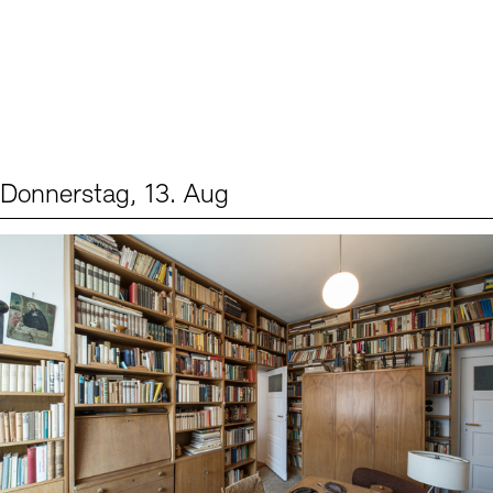
Donnerstag, 13. Aug
Events (2)
Sprache