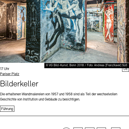
© VG Bild-Kunst, Bonn 2018 / Foto: Andreas [FranzXaver] Süß
Uhrzeit:
17 Uhr
DE
Standort
Pariser Platz
Bilderkeller
Die erhaltenen Wandmalereien von 1957 und 1958 sind als Teil der wechselvollen
Geschichte von Institution und Gebäude zu besichtigen.
Führung