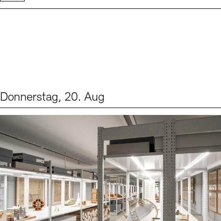
Donnerstag, 20. Aug
Events (1)
Sprache