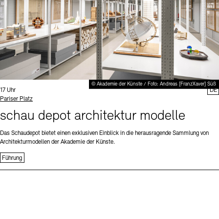
© Akademie der Künste / Foto: Andreas [FranzXaver] Süß
Uhrzeit:
17 Uhr
DE
Standort
Pariser Platz
schau depot architektur modelle
Das Schaudepot bietet einen exklusiven Einblick in die herausragende Sammlung von
Architekturmodellen der Akademie der Künste.
Führung