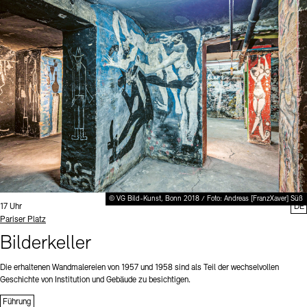
© VG Bild-Kunst, Bonn 2018 / Foto: Andreas [FranzXaver] Süß
Uhrzeit:
17 Uhr
DE
Standort
Pariser Platz
Bilderkeller
Die erhaltenen Wandmalereien von 1957 und 1958 sind als Teil der wechselvollen
Geschichte von Institution und Gebäude zu besichtigen.
Führung