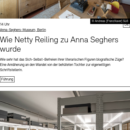
© Andreas [FranzXaver] Süß
Uhrzeit:
14 Uhr
DE
Standort
Anna-Seghers-Museum, Berlin
Wie Netty Reiling zu Anna Seghers
wurde
Wie sehr hat das Sich-Selbst-Befreien ihrer literarischen Figuren biografische Züge?
Eine Annäherung an den Wandel von der behüteten Tochter zur eigenwilligen
Schriftstellerin.
Führung
Sprache