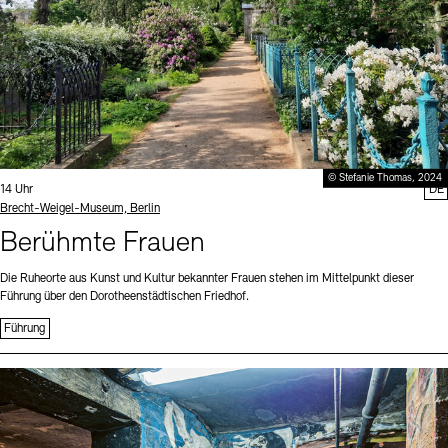
© Stefanie Thomas, 2024
Uhrzeit:
14 Uhr
DE
Standort
Brecht-Weigel-Museum, Berlin
Berühmte Frauen
Die Ruheorte aus Kunst und Kultur bekannter Frauen stehen im Mittelpunkt dieser
Führung über den Dorotheenstädtischen Friedhof.
Führung
Sprache