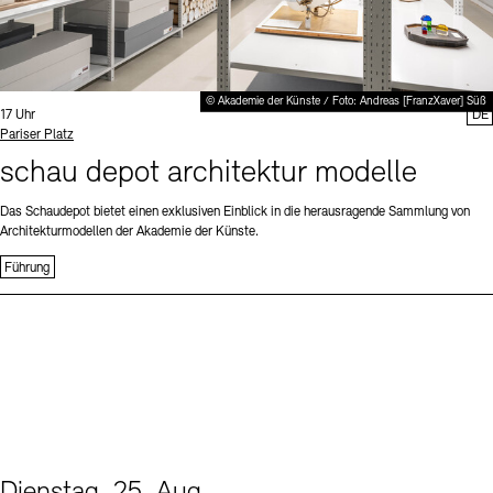
© Akademie der Künste / Foto: Andreas [FranzXaver] Süß
Uhrzeit:
17 Uhr
DE
Standort
Pariser Platz
schau depot architektur modelle
Das Schaudepot bietet einen exklusiven Einblick in die herausragende Sammlung von
Architekturmodellen der Akademie der Künste.
Führung
Dienstag, 25. Aug