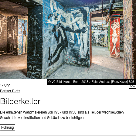
Digitale Sammlungen
Exil-Archive
Stellenangebote
Newsletter
Presse
Nachhaltigkeit
Kontakt
© VG Bild-Kunst, Bonn 2018 / Foto: Andreas [FranzXaver] Süß
Uhrzeit:
17 Uhr
DE
Standort
Pariser Platz
Bilderkeller
Die erhaltenen Wandmalereien von 1957 und 1958 sind als Teil der wechselvollen
Geschichte von Institution und Gebäude zu besichtigen.
Führung