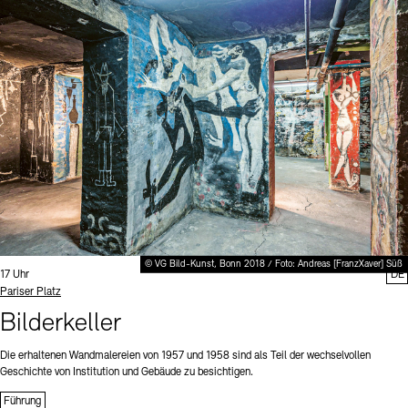
© VG Bild-Kunst, Bonn 2018 / Foto: Andreas [FranzXaver] Süß
Uhrzeit:
17 Uhr
DE
Standort
Pariser Platz
Bilderkeller
Die erhaltenen Wandmalereien von 1957 und 1958 sind als Teil der wechselvollen
Geschichte von Institution und Gebäude zu besichtigen.
Führung