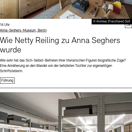
© Andreas [FranzXaver] Süß
Uhrzeit:
14 Uhr
DE
Standort
Anna-Seghers-Museum, Berlin
Wie Netty Reiling zu Anna Seghers
wurde
Wie sehr hat das Sich-Selbst-Befreien ihrer literarischen Figuren biografische Züge?
Eine Annäherung an den Wandel von der behüteten Tochter zur eigenwilligen
Schriftstellerin.
Führung
Sprache