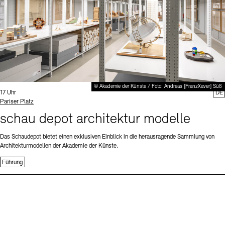
© Akademie der Künste / Foto: Andreas [FranzXaver] Süß
Uhrzeit:
17 Uhr
DE
Standort
Pariser Platz
schau depot architektur modelle
Das Schaudepot bietet einen exklusiven Einblick in die herausragende Sammlung von
Architekturmodellen der Akademie der Künste.
Führung