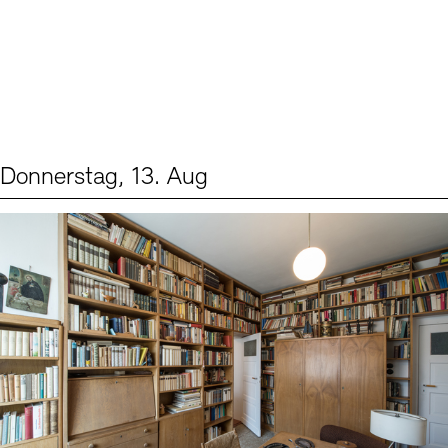
Donnerstag, 13. Aug
Events (2)
Sprache