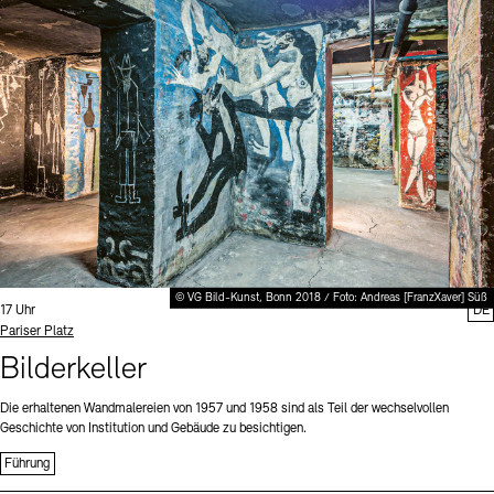
Digitale Sammlungen
Exil-Archive
Stellenangebote
Newsletter
Presse
Nachhaltigkeit
Kontakt
© VG Bild-Kunst, Bonn 2018 / Foto: Andreas [FranzXaver] Süß
Uhrzeit:
17 Uhr
DE
Standort
Pariser Platz
Bilderkeller
Die erhaltenen Wandmalereien von 1957 und 1958 sind als Teil der wechselvollen
Geschichte von Institution und Gebäude zu besichtigen.
Führung