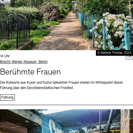
© Stefanie Thomas, 2024
Uhrzeit:
14 Uhr
DE
Standort
Brecht-Weigel-Museum, Berlin
Berühmte Frauen
Die Ruheorte aus Kunst und Kultur bekannter Frauen stehen im Mittelpunkt dieser
Führung über den Dorotheenstädtischen Friedhof.
Führung
Sprache