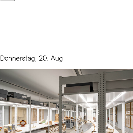
Donnerstag, 20. Aug
Events (1)
Sprache