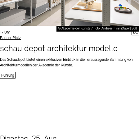
© Akademie der Künste / Foto: Andreas [FranzXaver] Süß
Uhrzeit:
17 Uhr
DE
Standort
Pariser Platz
schau depot architektur modelle
Das Schaudepot bietet einen exklusiven Einblick in die herausragende Sammlung von
Architekturmodellen der Akademie der Künste.
Führung
Dienstag, 25. Aug