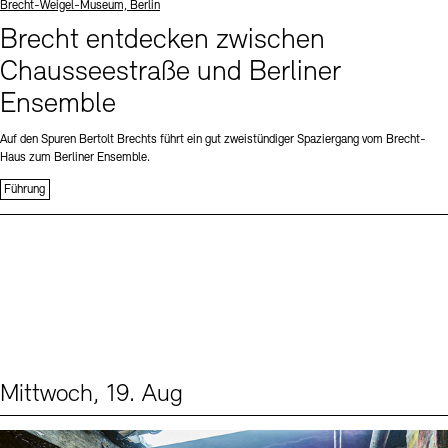
Standort
Brecht-Weigel-Museum, Berlin
Brecht entdecken zwischen
Chausseestraße und Berliner
Ensemble
Auf den Spuren Bertolt Brechts führt ein gut zweistündiger Spaziergang vom Brecht-
Haus zum Berliner Ensemble.
Führung
Mittwoch, 19. Aug
Events (1)
Sprache