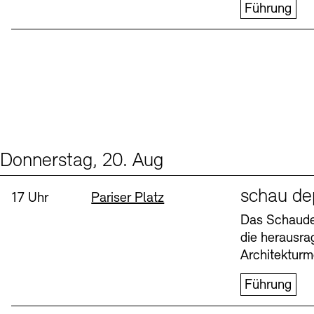
Führung
Donnerstag, 20. Aug
Events (1)
Sprache
schau de
Uhrzeit:
Standort
17 Uhr
Pariser Platz
Das Schaudep
die herausr
Architekturm
Führung