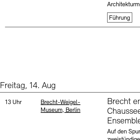
Architekturm
Führung
Freitag, 14. Aug
Events (1)
Sprache
Brecht e
Uhrzeit:
Standort
13 Uhr
Brecht-Weigel-
Museum, Berlin
Chaussee
Ensembl
Auf den Spur
zweistündig