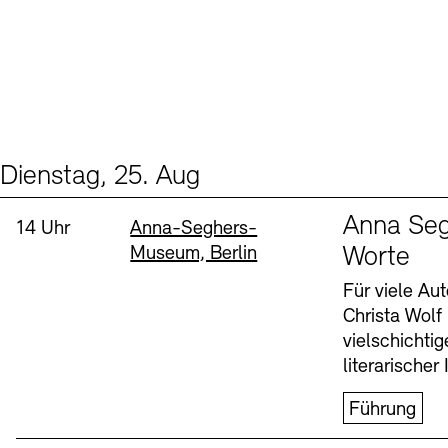
Dienstag, 25. Aug
Events (1)
Sprache
Anna Seg
Uhrzeit:
Standort
14 Uhr
Anna-Seghers-
Museum, Berlin
Worte
Für viele Au
Christa Wolf
vielschichti
literarischer 
Führung