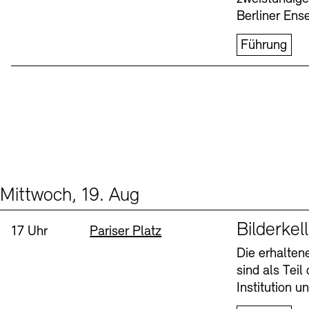
Berliner Ens
Führung
Mittwoch, 19. Aug
Events (1)
Sprache
Bilderkel
Uhrzeit:
Standort
17 Uhr
Pariser Platz
Die erhalte
sind als Tei
Institution 