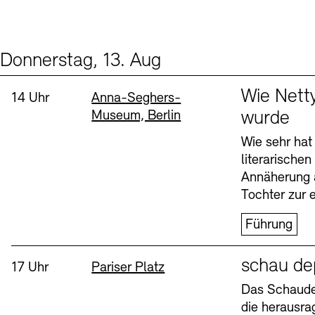
Donnerstag, 13. Aug
Events (2)
Sprache
Wie Nett
Uhrzeit:
Standort
14 Uhr
Anna-Seghers-
Museum, Berlin
wurde
Wie sehr hat
literarische
Annäherung 
Tochter zur e
Führung
Sprache
schau de
Uhrzeit:
Standort
17 Uhr
Pariser Platz
Das Schaudep
die herausr