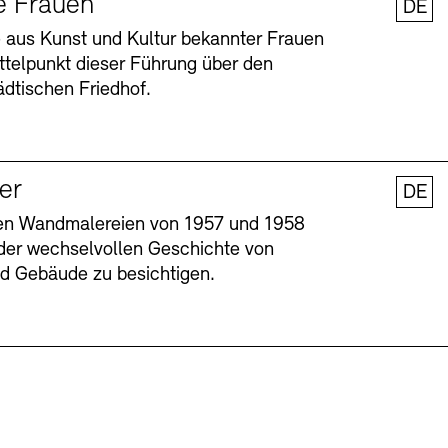
e Frauen
DE
 aus Kunst und Kultur bekannter Frauen
ttelpunkt dieser Führung über den
dtischen Friedhof.
ler
DE
nen Wandmalereien von 1957 und 1958
l der wechselvollen Geschichte von
Barrierefreiheit
Barrierefreiheit
Newsletter
Newsletter
Presse
Presse
und Gebäude zu besichtigen.