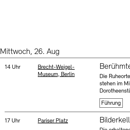
Mittwoch, 26. Aug
Events (2)
Sprache
Berühmt
Uhrzeit:
Standort
14 Uhr
Brecht-Weigel-
Museum, Berlin
Die Ruheorte
stehen im Mi
Dorotheenstä
Führung
Sprache
Bilderkel
Uhrzeit:
Standort
17 Uhr
Pariser Platz