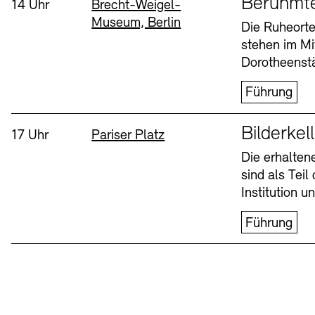
Berühmt
Uhrzeit:
Standort
14 Uhr
Brecht-Weigel-
Museum, Berlin
Buchläden
Vermittlungsprogramm
Die Ruheorte
stehen im Mi
Mittwoch, 12. Aug
Dorotheenstä
Führung
Sprache
Bilderkel
Uhrzeit:
Standort
17 Uhr
Pariser Platz
Die erhalte
sind als Tei
Tickets und Preise
Tickets und Preise
Öffnungszeiten
Öffnungszeiten
Institution 
Führung